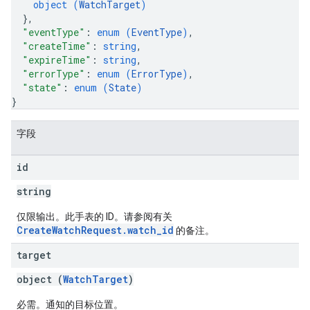
object (
WatchTarget
)
}
,
"eventType"
: 
enum (
EventType
)
,
"createTime"
: 
string
,
"expireTime"
: 
string
,
"errorType"
: 
enum (
ErrorType
)
,
"state"
: 
enum (
State
)
}
字段
id
string
仅限输出。此手表的 ID。请参阅有关
CreateWatchRequest.watch_id
的备注。
target
object (
WatchTarget
)
必需。通知的目标位置。