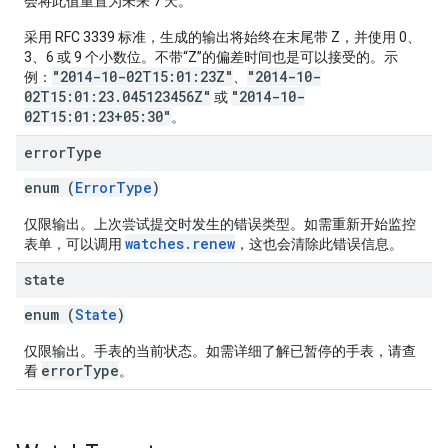
会将此值重置为未来 7 天。
采用 RFC 3339 标准，生成的输出将始终在末尾带 Z，并使用 0、
3、6 或 9 个小数位。不带“Z”的偏差时间也是可以接受的。示
"2014-10-02T15:01:23Z"
"2014-10-
例：
、
02T15:01:23.045123456Z"
"2014-10-
或
02T15:01:23+05:30"
。
error
Type
enum (
ErrorType
)
仅限输出。上次尝试提交时发生的错误类型。如需重新开始监控
watches.renew
表单，可以调用
，这也会清除此错误信息。
state
enum (
State
)
仅限输出。手表的当前状态。如需详细了解已暂停的手表，请查
errorType
看
。