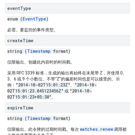
event
Type
enum (
EventType
)
必需。要监控的事件类型。
create
Time
string (
Timestamp
format)
仅限输出。创建此内容时的时间戳。
采用 RFC 3339 标准，生成的输出将始终在末尾带 Z，并使用 0、
3、6 或 9 个小数位。不带“Z”的偏差时间也是可以接受的。示
"2014-10-02T15:01:23Z"
"2014-10-
例：
、
02T15:01:23.045123456Z"
"2014-10-
或
02T15:01:23+05:30"
。
expire
Time
string (
Timestamp
format)
watches.renew
仅限输出。此令牌的过期时间戳。每次
调用都