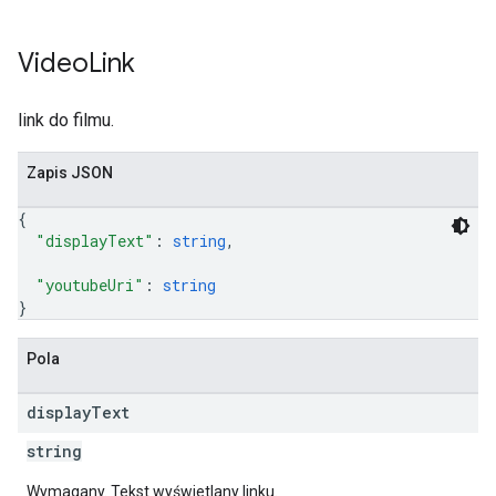
Video
Link
link do filmu.
Zapis JSON
{
"displayText"
: 
string
,
"youtubeUri"
: 
string
}
Pola
display
Text
string
Wymagany. Tekst wyświetlany linku.