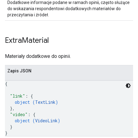
Dodatkowe informacje podane w ramach opinii, często służące
do wskazania respondentowi dodatkowych materiałów do
przeczytania i źródeł.
Extra
Material
Materiały dodatkowe do opinii.
Zapis JSON
{
"link"
: 
{
object (
TextLink
)
}
,
"video"
: 
{
object (
VideoLink
)
}
}