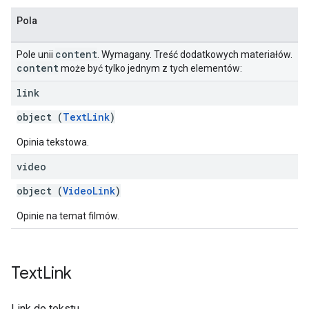
Pola
content
Pole unii
. Wymagany. Treść dodatkowych materiałów.
content
może być tylko jednym z tych elementów:
link
object (
TextLink
)
Opinia tekstowa.
video
object (
VideoLink
)
Opinie na temat filmów.
Text
Link
Link do tekstu.