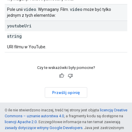
video
video
Pole unii
. Wymagany. Film.
może być tylko
jednym z tych elementów:
youtube
Uri
string
URI filmu w YouTube.
Czy te wskazówki były pomocne?
Prześlij opinię
O ile nie stwierdzono inaczej, treść tej strony jest objęta
licencją Creative
Commons – uznanie autorstwa 4.0
, a fragmenty kodu są dostępne na
licencji Apache 2.0
. Szczegółowe informacje na ten temat zawierają
zasady dotyczące witryny Google Developers
. Java jest zastrzeżonym