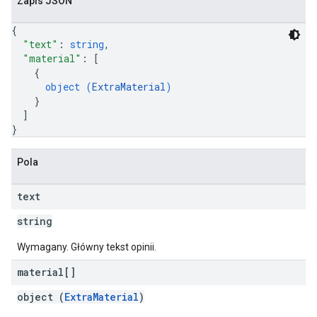
Zapis JSON
{
"text"
: 
string
,
"material"
: 
[
{
object (
ExtraMaterial
)
}
]
}
Pola
text
string
Wymagany. Główny tekst opinii.
material[]
object (
ExtraMaterial
)