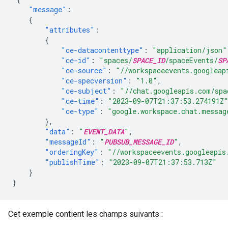
"message"
:
{
"attributes"
:
{
"ce-datacontenttype"
:
"application/json"
"ce-id"
:
"spaces/
SPACE_ID
/spaceEvents/
SP
"ce-source"
:
"//workspaceevents.googleap
"ce-specversion"
:
"1.0"
,
"ce-subject"
:
"//chat.googleapis.com/spa
"ce-time"
:
"2023-09-07T21:37:53.274191Z
"ce-type"
:
"google.workspace.chat.messag
},
"data"
:
"
EVENT_DATA
"
,
"messageId"
:
"
PUBSUB_MESSAGE_ID
"
,
"orderingKey"
:
"//workspaceevents.googleapis
"publishTime"
:
"2023-09-07T21:37:53.713Z"
}
}
Cet exemple contient les champs suivants :