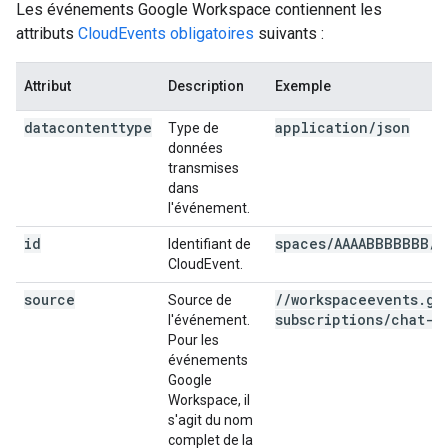
Les événements Google Workspace contiennent les
attributs
CloudEvents obligatoires
suivants :
Attribut
Description
Exemple
datacontenttype
application/json
Type de
données
transmises
dans
l'événement.
id
spaces/AAAABBBBBBB/s
Identifiant de
CloudEvent.
source
/
/
workspaceevents
.
go
Source de
subscriptions
/
chat-s
l'événement.
Pour les
événements
Google
Workspace, il
s'agit du nom
complet de la