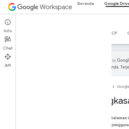
Beranda
Google Driv
Workspace
Google Drive
Info
Ringkasan
Panduan
Referensi
Server MCP
Chat
API
pilihan Anda. Te
Mulai
Ringkasan Drive API
Beranda
Googl
Mulai menggunakan Google
Workspace
Ringkas
Mengonfigurasi izin OAuth
Drive API
Pada halaman i
Pilih cakupan
Kasus pengguna
Panduan memulai