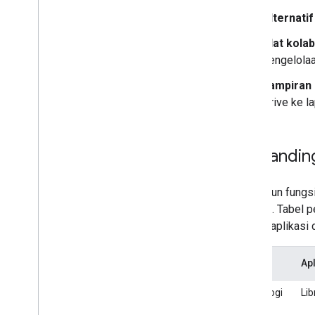
Bermigrasi dari v1
Alternatif
Panduan memulai
Alat kola
Memecahkan masalah
pengelolaa
Drive Labels API
Lampiran 
Ringkasan
Drive ke l
Siklus proses label
Menyiapkan cakupan & akses admin
Membandingkan v2beta & v2
Perbanding
Panduan memulai
Membuat & memublikasikan label
Meskipun fungsi
Memperbarui label
berjalan. Tabel
Menonaktifkan
,
mengaktifkan
,
dan
versus aplikasi 
menghapus label
Telusuri label
Memecahkan masalah
Fitur
Ap
Teknologi
Lib
Google Picker API
utama
Ringkasan