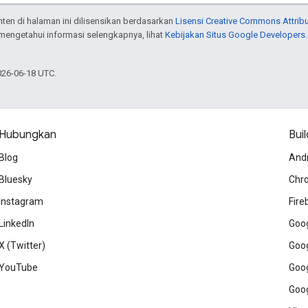
onten di halaman ini dilisensikan berdasarkan
Lisensi Creative Commons Attribu
 mengetahui informasi selengkapnya, lihat
Kebijakan Situs Google Developers
026-06-18 UTC.
Hubungkan
Buil
Blog
And
Bluesky
Chr
Instagram
Fire
LinkedIn
Goog
X (Twitter)
Goog
YouTube
Goog
Goog