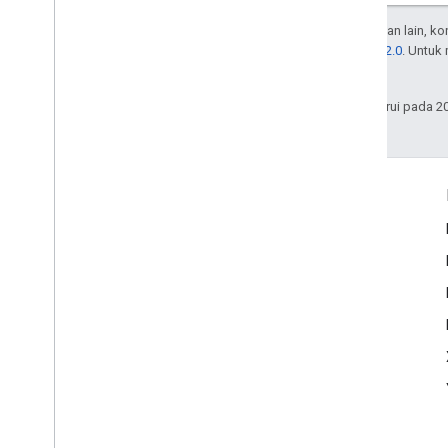
Kecuali dinyatakan lain, k
Lisensi Apache 2.0
. Untuk
afiliasinya.
Terakhir diperbarui pada 2
Interaksi
Google Developer Program
Google Developer Groups
Google Developer Experts
Accelerators
Google Cloud & NVIDIA