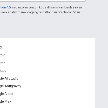
tion 4.0
, sedangkan contoh kode dilisensikan berdasarkan
. Java adalah merek dagang terdaftar dari Oracle dan/atau
d
roid
ome
base
le AI Studio
le Antigravity
le Cloud
le Play