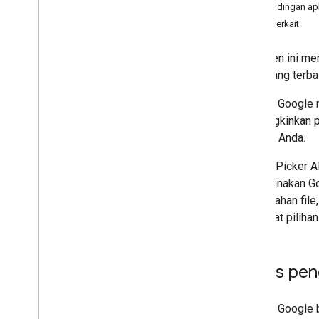
Perbandingan apl
Mengelola file dan folder
Topik terkait
Mengumpulkan informasi pengguna
Menangani perubahan
Dokumen ini mem
Bekerja dengan peristiwa dari Drive
mana yang terbai
Melakukan integrasi dengan UI Drive
Mengintegrasikan widget Drive ke
Pemilih Google m
dalam aplikasi web Anda
memungkinkan pe
Terintegrasi dengan drive bersama
aplikasi Anda.
Kelola label
Teknik dan praktik terbaik
Google Picker A
Memecahkan masalah
menggunakan Goo
Memublikasikan aplikasi Drive Anda
penjelajahan fil
Bermigrasi ke Drive API v3
membuat pilihan
Drive Activity API
Ringkasan
Kasus pe
Model data
Membuat permintaan
Pemilih Google b
Menginstal library klien