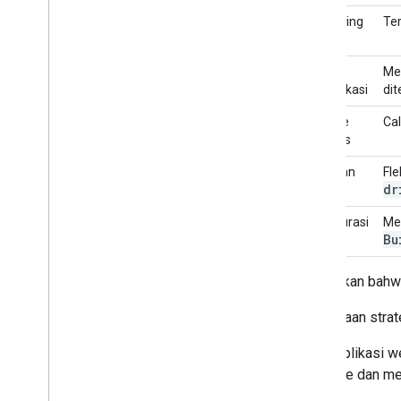
Mengintegrasikan Pemilih Google ke
Rendering
Ter
dalam aplikasi web
Mengintegrasikan Google Picker ke
dalam aplikasi desktop dan seluler
Alur
Me
Contoh kode
autentikasi
dit
Metode
Cal
Perluas & otomatiskan
respons
Pengaya
Cakupan
Fl
Apps Script
dr
Konfigurasi
Me
Bu
Perhatikan bah
Perbedaan strat
Aplikasi w
file dan m