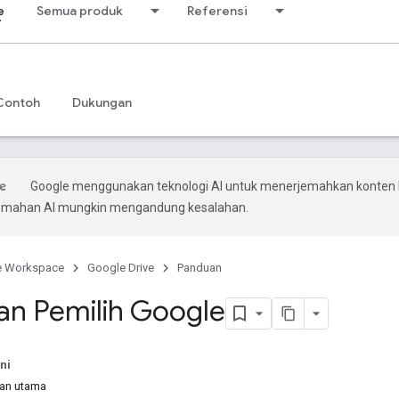
e
Semua produk
Referensi
Contoh
Dukungan
Google menggunakan teknologi AI untuk menerjemahkan konten
rjemahan AI mungkin mengandung kesalahan.
e Workspace
Google Drive
Panduan
an Pemilih Google
ni
an utama