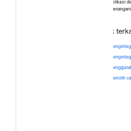
Aplikasi d
menangani 
Topik terka
Mengintegr
Mengintegr
Menggunak
Memilih c