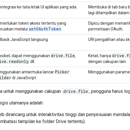
integrasi ke tata letak UI aplikasi yang ada.
Membuka di tab baru b
lagi ditampilkan dala
merlukan token akses tertentu yang
Dipicu dengan mena
setOAuthToken
eruskan melalui
.
permintaan OAuth.
lback JavaScript langsung.
URI pengalihan atau 
drive
.
file
drive
.
f
eksibel; dapat menggunakan
,
Ketat; hanya
ive
.
readonly
, dll.
dengan cakupan lain.
Picker
nggunakan antarmuka lancar
Menggunakan parameter 
ilder
di JavaScript.
wa untuk menggunakan cakupan
drive.file
, pengguna harus lo
egis utamanya adalah:
eb dirancang untuk interaktivitas tinggi dan penyesuaian mendala
embatasi tampilan ke folder Drive tertentu).