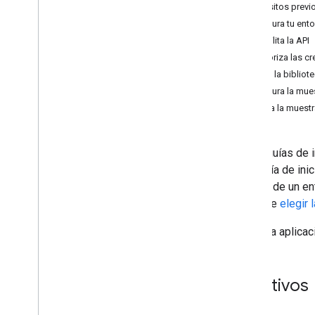
Requisitos previ
Guías de inicio rápido
Configura tu ent
Administra archivos y carpetas
Habilita la API
Recopila información del usuario
Autoriza las cr
Cómo controlar los cambios
Instala la biblio
Trabaja con eventos de Drive
Configura la mue
Integración con la IU de Drive
Ejecuta la muest
Integra widgets de Drive en tu app web
Integración con unidades compartidas
Administrar etiquetas
En las guías de 
Técnicas y prácticas recomendadas
esta guía de ini
Solución de problemas
el caso de un e
Publica tu app de Drive
antes de
elegir
Migra a la API de Drive v3
Crea una aplicac
Drive Activity API
Descripción general
Modelo de datos
Objetivos
Realizar solicitudes
Instala una biblioteca cliente