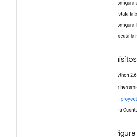
Configura e
Migra desde la versión 1
Guías de inicio rápido
Instala la 
Solución de problemas
Configura 
Drive Labels API
Ejecuta la
Descripción general
Ciclo de vida de las etiquetas
Configura permisos y acceso de
Requisitos
administrador
Compara v2beta y v2
Python 2.6
Guías de inicio rápido
Python
La herrami
Node
.
js
Un proyec
Cómo crear y publicar una etiqueta
Actualiza una etiqueta
Una Cuent
Cómo inhabilitar
,
habilitar y borrar
etiquetas
Buscar etiquetas
Configura
Solución de problemas