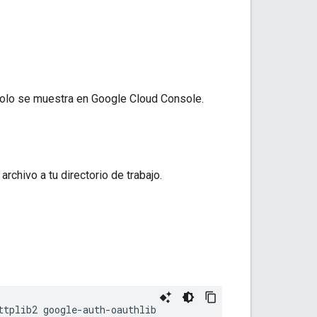
 solo se muestra en Google Cloud Console.
rchivo a tu directorio de trabajo.
ttplib2
google
-
auth
-
oauthlib