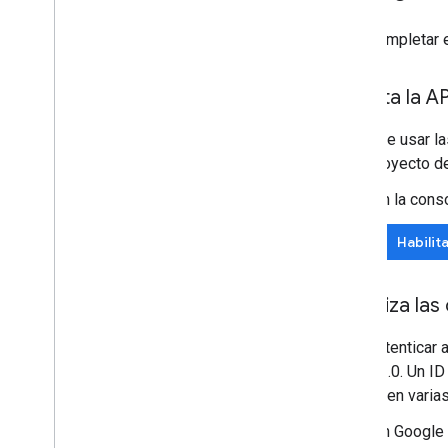
API de Google Picker
Para completar e
Descripción general
Integra el Selector de Google en
Habilita la AP
aplicaciones web
Integra el Selector de Google en apps
Antes de usar l
para computadoras y dispositivos
móviles
solo proyecto d
Muestra de código
En la cons
Extiende y automatiza
Habilita
Complementos
Apps Script
Autoriza las
Para autenticar 
OAuth 2.0. Un ID
ejecuta en varia
En Google