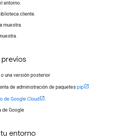
l entorno.
biblioteca cliente.
la muestra.
 muestra.
 previos
 o una versión posterior
enta de administración de paquetes
pip
to de Google Cloud
.
a de Google
 tu entorno