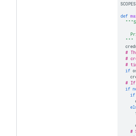
SCOPES
def
ma
"""S
    Pr
  """
cred
# Th
# cr
# ti
if
o
cr
# If
if
n
if
el
# 