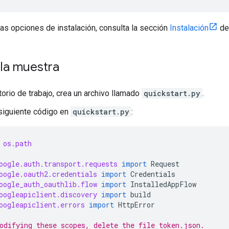
as opciones de instalación, consulta la sección
Instalación
de 
 la muestra
torio de trabajo, crea un archivo llamado
quickstart.py
.
 siguiente código en
quickstart.py
:
os.path
oogle.auth.transport.requests
import
Request
oogle.oauth2.credentials
import
Credentials
oogle_auth_oauthlib.flow
import
InstalledAppFlow
oogleapiclient.discovery
import
build
oogleapiclient.errors
import
HttpError
odifying these scopes, delete the file token.json.