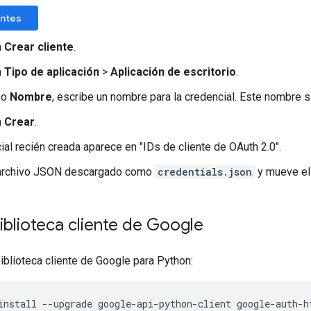
entes
n
Crear cliente
.
n
Tipo de aplicación
>
Aplicación de escritorio
.
po
Nombre
, escribe un nombre para la credencial. Este nombre
n
Crear
.
ial recién creada aparece en "IDs de cliente de OAuth 2.0".
 archivo JSON descargado como
credentials.json
y mueve el a
 biblioteca cliente de Google
biblioteca cliente de Google para Python:
install
--
upgrade
google
-
api
-
python
-
client
google
-
auth
-
h