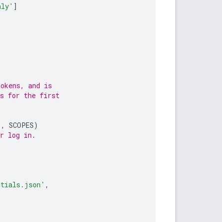
nly'
]
tokens, and is
s for the first
'
,
SCOPES
)
r log in.
ntials.json'
,