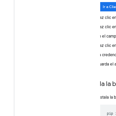
Ir a Cli
Haz clic e
Haz clic e
En el cam
Haz clic e
La credenc
Guarda el
Instala la
Instala la 
pip