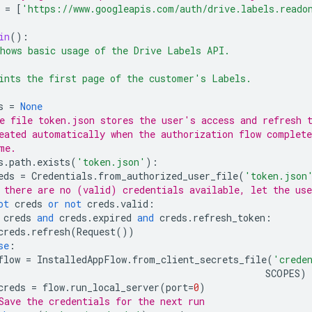
=
[
'https://www.googleapis.com/auth/drive.labels.reado
in
():
hows basic usage of the Drive Labels API.
ints the first page of the customer's Labels.
s
=
None
e file token.json stores the user's access and refresh 
eated automatically when the authorization flow complete
me.
s
.
path
.
exists
(
'token.json'
):
eds
=
Credentials
.
from_authorized_user_file
(
'token.json
 there are no (valid) credentials available, let the use
ot
creds
or
not
creds
.
valid
:
creds
and
creds
.
expired
and
creds
.
refresh_token
:
creds
.
refresh
(
Request
())
se
:
flow
=
InstalledAppFlow
.
from_client_secrets_file
(
'crede
SCOPES
)
creds
=
flow
.
run_local_server
(
port
=
0
)
Save the credentials for the next run