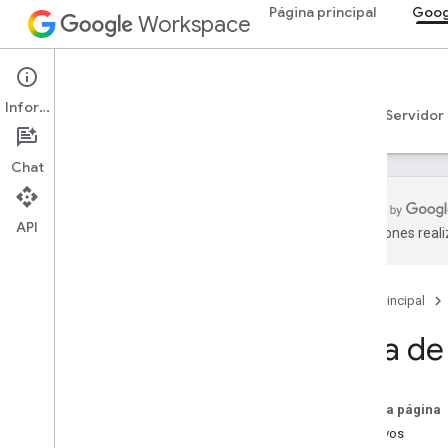
Página principal
Goog
Workspace
Google Drive
Información
Descripción general
Guías
Referencia
Servidor
Chat
API
traducciones real
Comenzar
Descripción general de la API de Drive
Página principal
Comenzar a usar Google
Workspace
Guía de 
Configura el consentimiento de
OAuth
En esta página
API de Drive
Objetivos
Elige permisos