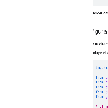
Para conocer otr
Configura
En tu direc
Incluye el
import
from
g
from
g
from
g
from
g
from
g
# If m