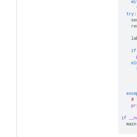
wi
try
:
se
re
la
if
el
exce
# 
pr
if
__n
main