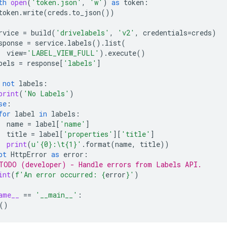
th
open
(
'token.json'
,
'w'
)
as
token
:
token
.
write
(
creds
.
to_json
())
rvice
=
build
(
'drivelabels'
,
'v2'
,
credentials
=
creds
)
sponse
=
service
.
labels
()
.
list
(
view
=
'LABEL_VIEW_FULL'
)
.
execute
()
bels
=
response
[
'labels'
]
not
labels
:
print
(
'No Labels'
)
se
:
for
label
in
labels
:
name
=
label
[
'name'
]
title
=
label
[
'properties'
][
'title'
]
print
(
u
'
{0}
:
\t
{1}
'
.
format
(
name
,
title
))
pt
HttpError
as
error
:
TODO (developer) - Handle errors from Labels API.
int
(
f
'An error occurred: 
{
error
}
'
)
ame__
==
'__main__'
:
()