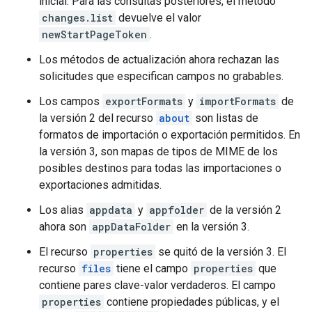
inicial. Para las consultas posteriores, el método
changes.list
devuelve el valor
newStartPageToken
.
Los métodos de actualización ahora rechazan las
solicitudes que especifican campos no grabables.
Los campos
exportFormats
y
importFormats
de
la versión 2 del recurso
about
son listas de
formatos de importación o exportación permitidos. En
la versión 3, son mapas de tipos de MIME de los
posibles destinos para todas las importaciones o
exportaciones admitidas.
Los alias
appdata
y
appfolder
de la versión 2
ahora son
appDataFolder
en la versión 3.
El recurso
properties
se quitó de la versión 3. El
recurso
files
tiene el campo
properties
que
contiene pares clave-valor verdaderos. El campo
properties
contiene propiedades públicas, y el