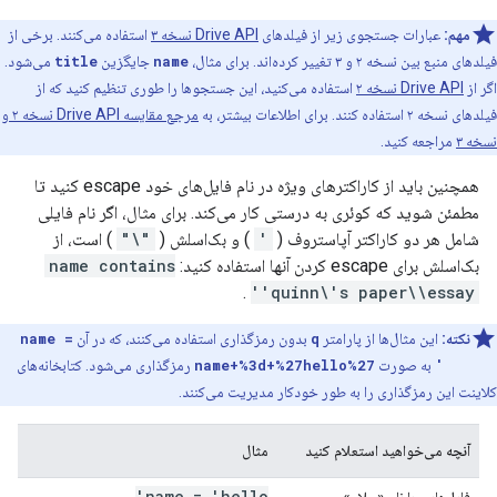
مهم:
عبارات جستجوی زیر از فیلدهای
Drive API نسخه ۳
استفاده می‌کنند. برخی از
فیلدهای منبع بین نسخه ۲ و ۳ تغییر کرده‌اند. برای مثال،
name
جایگزین
title
می‌شود.
اگر از
Drive API نسخه ۲
استفاده می‌کنید، این جستجوها را طوری تنظیم کنید که از
فیلدهای نسخه ۲ استفاده کنند. برای اطلاعات بیشتر، به
مرجع مقایسه Drive API نسخه ۲ و
نسخه ۳
مراجعه کنید.
همچنین باید از کاراکترهای ویژه در نام فایل‌های خود escape کنید تا
مطمئن شوید که کوئری به درستی کار می‌کند. برای مثال، اگر نام فایلی
شامل هر دو کاراکتر آپاستروف (
'
) و بک‌اسلش (
"\"
) است، از
بک‌اسلش برای escape کردن آنها استفاده کنید:
name contains
.
'quinn\'s paper\\essay'
نکته:
این مثال‌ها از پارامتر
q
بدون رمزگذاری استفاده می‌کنند، که در آن
name =
'hello'
به صورت
name+%3d+%27hello%27
رمزگذاری می‌شود. کتابخانه‌های
کلاینت این رمزگذاری را به طور خودکار مدیریت می‌کنند.
آنچه می‌خواهید استعلام کنید
مثال
name = 'hello'