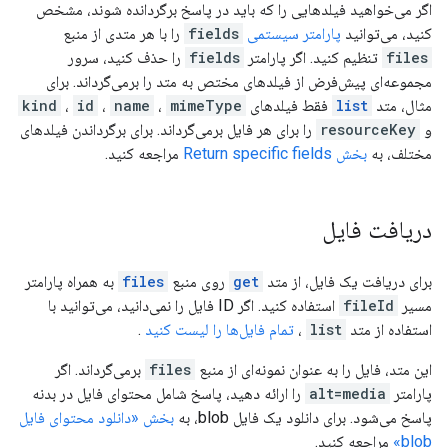
اگر می‌خواهید فیلدهایی را که باید در پاسخ برگردانده شوند، مشخص
کنید، می‌توانید
پارامتر سیستمی
fields
را با هر متدی از منبع
files
تنظیم کنید. اگر پارامتر
fields
را حذف کنید، سرور
مجموعه‌ای پیش‌فرض از فیلدهای مختص به متد را برمی‌گرداند. برای
مثال، متد
list
فقط فیلدهای
mimeType
،
name
،
id
،
kind
و
resourceKey
را برای هر فایل برمی‌گرداند. برای برگرداندن فیلدهای
مختلف، به
بخش Return specific fields
مراجعه کنید.
دریافت فایل
برای دریافت یک فایل، از متد
get
روی منبع
files
به همراه پارامتر
مسیر
fileId
استفاده کنید. اگر ID فایل را نمی‌دانید، می‌توانید با
استفاده از متد
list
،
تمام فایل‌ها را لیست کنید
.
این متد، فایل را به عنوان نمونه‌ای از منبع
files
برمی‌گرداند. اگر
پارامتر
alt=media
را ارائه دهید، پاسخ شامل محتوای فایل در بدنه
پاسخ می‌شود. برای دانلود یک فایل blob، به
بخش «دانلود محتوای فایل
blob»
مراجعه کنید.