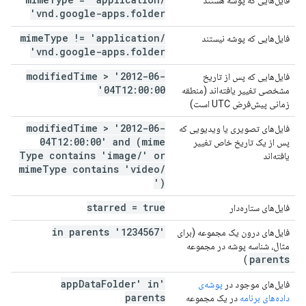
فایل‌هایی که پوشه هستند
vnd
.
google-apps
.
folder'
mime
Type != 'application
/
فایل‌هایی که پوشه نیستند
vnd
.
google-apps
.
folder'
modified
Time > '2012-06-
فایل‌هایی که پس از تاریخ
04T12:00:00'
مشخصی تغییر یافته‌اند (منطقه
زمانی پیش‌فرض UTC است)
modified
Time > '2012-06-
فایل‌های تصویری یا ویدیویی که
04T12:00:00' and (mime
پس از یک تاریخ خاص تغییر
Type contains 'image
/
' or
یافته‌اند
mime
Type contains 'video
/
')
starred = true
فایل‌های ستاره‌دار
'1234567' in parents
فایل‌های درون یک مجموعه (برای
مثال، شناسه پوشه در مجموعه
parents
)
Data
Folder' in
'app
فایل‌های موجود در
پوشه‌ی
parents
داده‌های برنامه
در یک مجموعه