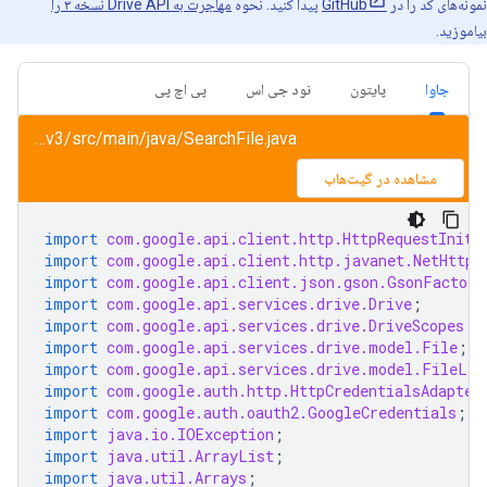
نمونه‌های کد را در
GitHub
پیدا کنید. نحوه
مهاجرت به Drive API نسخه ۳ را
بیاموزید.
جاوا
پایتون
نود جی اس
پی اچ پی
‎drive/snippets/drive_v3/src/main/java/SearchFile.java‎‏
مشاهده در گیت‌هاب
import
com.google.api.client.http.HttpRequestIniti
import
com.google.api.client.http.javanet.NetHttpT
import
com.google.api.client.json.gson.GsonFactory
import
com.google.api.services.drive.Drive
;
import
com.google.api.services.drive.DriveScopes
;
import
com.google.api.services.drive.model.File
;
import
com.google.api.services.drive.model.FileLis
import
com.google.auth.http.HttpCredentialsAdapter
import
com.google.auth.oauth2.GoogleCredentials
;
import
java.io.IOException
;
import
java.util.ArrayList
;
import
java.util.Arrays
;