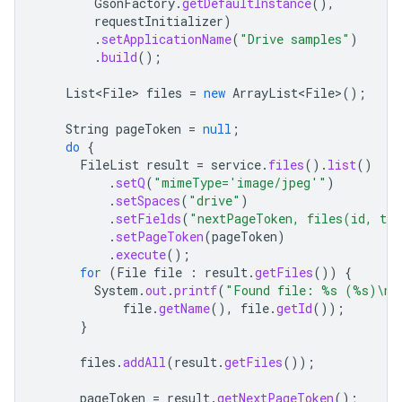
GsonFactory
.
getDefaultInstance
(),
requestInitializer
)
.
setApplicationName
(
"Drive samples"
)
.
build
();
List<File>
files
=
new
ArrayList<File>
();
String
pageToken
=
null
;
do
{
FileList
result
=
service
.
files
().
list
()
.
setQ
(
"mimeType='image/jpeg'"
)
.
setSpaces
(
"drive"
)
.
setFields
(
"nextPageToken, files(id, ti
.
setPageToken
(
pageToken
)
.
execute
();
for
(
File
file
:
result
.
getFiles
())
{
System
.
out
.
printf
(
"Found file: %s (%s)\n"
file
.
getName
(),
file
.
getId
());
}
files
.
addAll
(
result
.
getFiles
());
pageToken
=
result
.
getNextPageToken
();