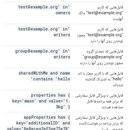
.
org' in
'test@example
فایل‌هایی که کاربر
owners
"test@example.org" مالک
آنهاست
.
org' in
'test@example
فایل‌هایی که کاربر
writers
"test@example.org" مجوز
نوشتن روی آنها را دارد
.
org' in
'group@example
فایل‌هایی که اعضای گروه
writers
"group@example.org"
مجوز نوشتن روی آنها را دارند
shared
With
Me and name
فایل‌هایی که با کاربر مجاز با نام
contains 'hello'
"hello" به اشتراک گذاشته
شده‌اند
properties has {
فایل‌هایی با ویژگی فایل سفارشی
key='mass' and value='1
.
که برای همه برنامه‌ها قابل
3kg' }
مشاهده هستند
app
Properties has {
فایل‌هایی با ویژگی فایل سفارشی
key='additional
ID' and
که برای برنامه درخواست‌کننده
value='8e8aceg2af2ge72e78'
خصوصی است