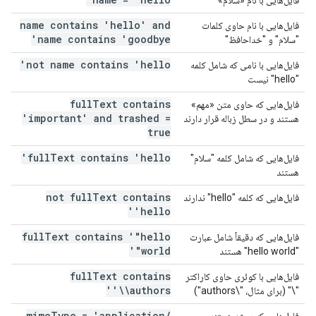
فایل‌هایی با نام «سلام»
name contains 'hello' and
فایل‌هایی با نام حاوی کلمات
name contains 'goodbye'
"سلام" و "خداحافظ"
not name contains 'hello'
فایل‌هایی با نامی که شامل کلمه
"hello" نیست
full
Text contains
فایل‌هایی که حاوی متن «مهم»
'important' and trashed =
هستند و در سطل زباله قرار دارند
true
full
Text contains 'hello'
فایل‌هایی که شامل کلمه "سلام"
هستند
not full
Text contains
فایل‌هایی که کلمه "hello" ندارند
'hello'
full
Text contains '"hello
فایل‌هایی که دقیقاً شامل عبارت
world"'
"hello world" هستند
full
Text contains
فایل‌هایی با کوئری حاوی کاراکتر
'\\authors'
"\" (برای مثال، "\authors")
mime
Type = 'application
/