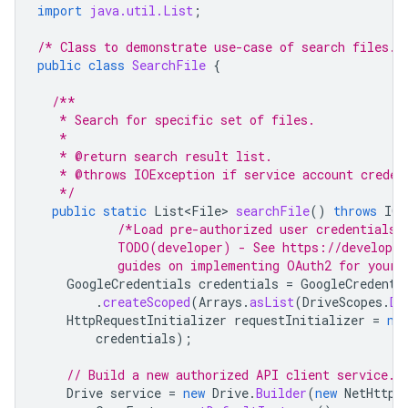
import
java.util.List
;
/* Class to demonstrate use-case of search files. 
public
class
SearchFile
{
/**
   * Search for specific set of files.
   *
   * @return search result list.
   * @throws IOException if service account creden
   */
public
static
List<File>
searchFile
()
throws
IOE
/*Load pre-authorized user credentials 
           TODO(developer) - See https://developer
           guides on implementing OAuth2 for your 
GoogleCredentials
credentials
=
GoogleCredenti
.
createScoped
(
Arrays
.
asList
(
DriveScopes
.
DR
HttpRequestInitializer
requestInitializer
=
ne
credentials
);
// Build a new authorized API client service.
Drive
service
=
new
Drive
.
Builder
(
new
NetHttpT