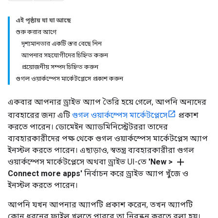
এই পৃষ্ঠায় যা যা আছে
শুরু করার আগে
দৃশ্যমানতার একটি স্তর বেছে নিন
আপনার সহযোগীদের চিহ্নিত করুন
প্রয়োজনীয় সম্পদ চিহ্নিত করুন
গুগল ওয়ার্কস্পেস মার্কেটপ্লেসে প্রকাশ করুন
একবার আপনার ড্রাইভ অ্যাপ তৈরি হয়ে গেলে, আপনি অন্যদের
ব্যবহারের জন্য এটি
গুগল ওয়ার্কস্পেস মার্কেটপ্লেসে
প্রকাশ
করতে পারেন। ডোমেইন অ্যাডমিনিস্ট্রেটররা তাদের
ব্যবহারকারীদের পক্ষ থেকে গুগল ওয়ার্কস্পেস মার্কেটপ্লেস অ্যাপ
ইনস্টল করতে পারেন। এছাড়াও, স্বতন্ত্র ব্যবহারকারীরা গুগল
add
ওয়ার্কস্পেস মার্কেটপ্লেসে অথবা ড্রাইভ UI-তে
'New >
Connect more apps'
নির্বাচন করে ড্রাইভ অ্যাপ খুঁজে ও
ইনস্টল করতে পারেন।
আপনি যখন আপনার অ্যাপটি প্রকাশ করেন, তখন অ্যাপটি
কোন ধরনের ফাইল খুলতে পারবে তা নিবন্ধন করতে বলা হয়।