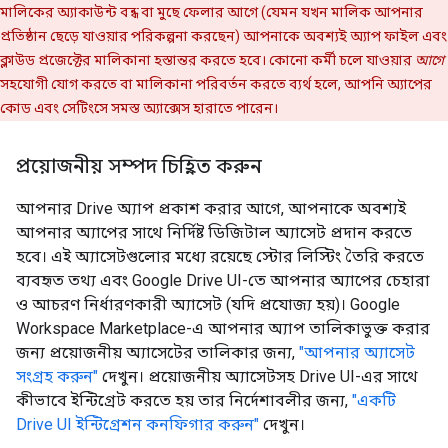
মালিকের অ্যাকাউন্ট বন্ধ বা মুছে ফেলার আগে (যেমন যখন মালিক আপনার
প্রতিষ্ঠান ছেড়ে যাওয়ার পরিকল্পনা করছেন) আপনাকে অবশ্যই অ্যাপ ফাইল এবং
ক্লাউড প্রজেক্টের মালিকানা হস্তান্তর করতে হবে। কোনো কর্মী চলে যাওয়ার
আগে
সহযোগী যোগ করতে বা মালিকানা পরিবর্তন করতে ব্যর্থ হলে, আপনি অ্যাপের
কোড এবং সেটিংসে সমস্ত অ্যাক্সেস হারাতে পারেন।
প্রয়োজনীয় সম্পদ চিহ্নিত করুন
আপনার Drive অ্যাপ প্রকাশ করার আগে, আপনাকে অবশ্যই
আপনার অ্যাপের সাথে নির্দিষ্ট ডিজিটাল অ্যাসেট প্রদান করতে
হবে। এই অ্যাসেটগুলোর মধ্যে রয়েছে স্টোর লিস্টিং তৈরি করতে
ব্যবহৃত তথ্য এবং Google Drive UI-তে আপনার অ্যাপের চেহারা
ও আচরণ নির্ধারণকারী অ্যাসেট (যদি প্রযোজ্য হয়)। Google
Workspace Marketplace-এ আপনার অ্যাপ তালিকাভুক্ত করার
জন্য প্রয়োজনীয় অ্যাসেটের তালিকার জন্য,
"আপনার অ্যাসেট
সংগ্রহ করুন"
দেখুন। প্রয়োজনীয় অ্যাসেটসহ Drive UI-এর সাথে
কীভাবে ইন্টিগ্রেট করতে হয় তার নির্দেশাবলীর জন্য,
"একটি
Drive UI ইন্টিগ্রেশন কনফিগার করুন"
দেখুন।