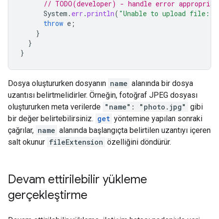
// TODO(developer) - handle error appropriat
System
.
err
.
println
(
"Unable to upload file: "
throw
e
;
}
}
}
Dosya oluştururken dosyanın
name
alanında bir dosya
uzantısı belirtmelidirler. Örneğin, fotoğraf JPEG dosyası
oluştururken meta verilerde
"name": "photo.jpg"
gibi
bir değer belirtebilirsiniz.
get
yöntemine yapılan sonraki
çağrılar,
name
alanında başlangıçta belirtilen uzantıyı içeren
salt okunur
fileExtension
özelliğini döndürür.
Devam ettirilebilir yükleme
gerçekleştirme