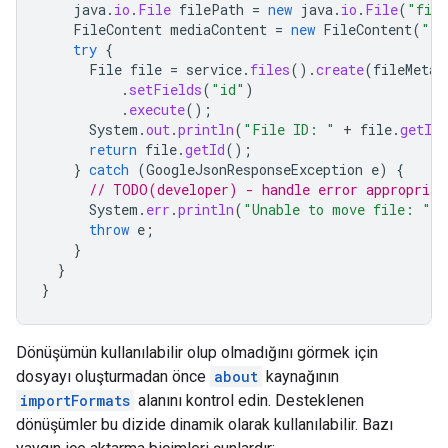
java
.
io
.
File
filePath
=
new
java
.
io
.
File
(
"file
FileContent
mediaContent
=
new
FileContent
(
"te
try
{
File
file
=
service
.
files
().
create
(
fileMetad
.
setFields
(
"id"
)
.
execute
();
System
.
out
.
println
(
"File ID: "
+
file
.
getId
return
file
.
getId
();
}
catch
(
GoogleJsonResponseException
e
)
{
// TODO(developer) - handle error appropriat
System
.
err
.
println
(
"Unable to move file: "
+
throw
e
;
}
}
}
Dönüşümün kullanılabilir olup olmadığını görmek için
dosyayı oluşturmadan önce
about
kaynağının
importFormats
alanını kontrol edin. Desteklenen
dönüşümler bu dizide dinamik olarak kullanılabilir. Bazı