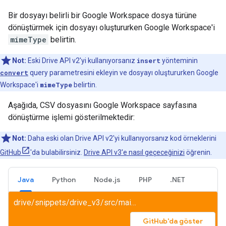
Bir dosyayı belirli bir Google Workspace dosya türüne
dönüştürmek için dosyayı oluştururken Google Workspace'i
mimeType
belirtin.
Not:
Eski Drive API v2'yi kullanıyorsanız
insert
yönteminin
convert
query parametresini ekleyin ve dosyayı oluştururken Google
Workspace'i
mimeType
belirtin.
Aşağıda, CSV dosyasını Google Workspace sayfasına
dönüştürme işlemi gösterilmektedir:
Not:
Daha eski olan Drive API v2'yi kullanıyorsanız kod örneklerini
GitHub
'da bulabilirsiniz.
Drive API v3'e nasıl geçeceğinizi
öğrenin.
Java
Python
Node.js
PHP
.NET
drive/snippets/drive_v3/src/main/java/UploadWithConversion.java
GitHub'da göster