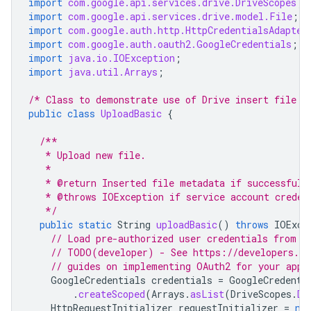
import
com.google.api.services.drive.DriveScopes
;
import
com.google.api.services.drive.model.File
;
import
com.google.auth.http.HttpCredentialsAdapter
import
com.google.auth.oauth2.GoogleCredentials
;
import
java.io.IOException
;
import
java.util.Arrays
;
/* Class to demonstrate use of Drive insert file A
public
class
UploadBasic
{
/**
   * Upload new file.
   *
   * @return Inserted file metadata if successful,
   * @throws IOException if service account creden
   */
public
static
String
uploadBasic
()
throws
IOExce
// Load pre-authorized user credentials from t
// TODO(developer) - See https://developers.go
// guides on implementing OAuth2 for your appl
GoogleCredentials
credentials
=
GoogleCredenti
.
createScoped
(
Arrays
.
asList
(
DriveScopes
.
DR
HttpRequestInitializer
requestInitializer
=
ne