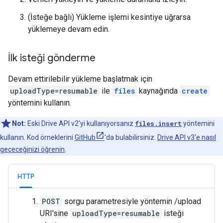
(İsteğe bağlı) Yükleme işlemi kesintiye uğrarsa
yüklemeye devam edin.
İlk isteği gönderme
Devam ettirilebilir yükleme başlatmak için
uploadType=resumable
ile
files
kaynağında
create
yöntemini kullanın.
Not:
Eski Drive API v2'yi kullanıyorsanız
files.insert
yöntemini
kullanın. Kod örneklerini
GitHub
'da bulabilirsiniz.
Drive API v3'e nasıl
geçeceğinizi öğrenin
.
HTTP
POST
sorgu parametresiyle yöntemin /upload
URI'sine
uploadType=resumable
isteği