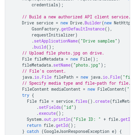
credentials
);
// Build a new authorized API client service.
Drive
service
=
new
Drive
.
Builder
(
new
NetHttpT
GsonFactory
.
getDefaultInstance
(),
requestInitializer
)
.
setApplicationName
(
"Drive samples"
)
.
build
();
// Upload file photo.jpg on drive.
File
fileMetadata
=
new
File
();
fileMetadata
.
setName
(
"photo.jpg"
);
// File's content.
java
.
io
.
File
filePath
=
new
java
.
io
.
File
(
"file
// Specify media type and file-path for file.
FileContent
mediaContent
=
new
FileContent
(
"im
try
{
File
file
=
service
.
files
().
create
(
fileMetad
.
setFields
(
"id"
)
.
execute
();
System
.
out
.
println
(
"File ID: "
+
file
.
getId
return
file
.
getId
();
}
catch
(
GoogleJsonResponseException
e
)
{