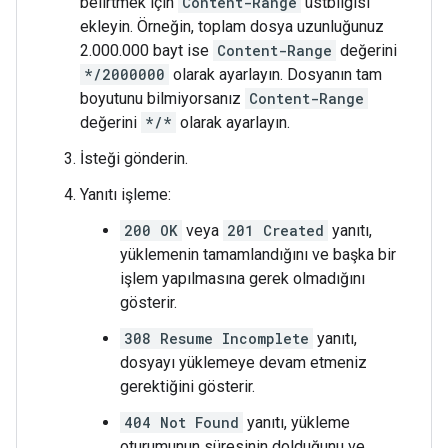
belirtmek için
Content-Range
üstbilgisi
ekleyin. Örneğin, toplam dosya uzunluğunuz
2.000.000 bayt ise
Content-Range
değerini
*/2000000
olarak ayarlayın. Dosyanın tam
boyutunu bilmiyorsanız
Content-Range
değerini
*/*
olarak ayarlayın.
İsteği gönderin.
Yanıtı işleme:
200 OK
veya
201 Created
yanıtı,
yüklemenin tamamlandığını ve başka bir
işlem yapılmasına gerek olmadığını
gösterir.
308 Resume Incomplete
yanıtı,
dosyayı yüklemeye devam etmeniz
gerektiğini gösterir.
404 Not Found
yanıtı, yükleme
oturumunun süresinin dolduğunu ve