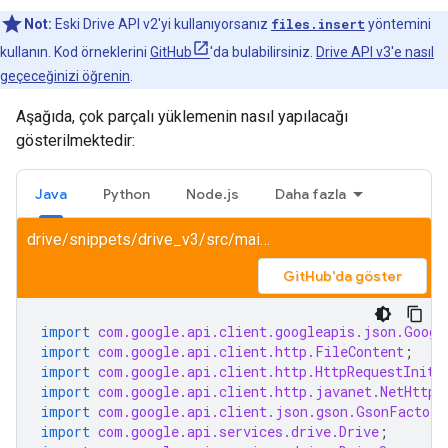
Not:
Eski Drive API v2'yi kullanıyorsanız
files.insert
yöntemini
kullanın. Kod örneklerini
GitHub
'da bulabilirsiniz.
Drive API v3'e nasıl
geçeceğinizi öğrenin
.
Aşağıda, çok parçalı yüklemenin nasıl yapılacağı
gösterilmektedir:
Java
Python
Node.js
Daha fazla
drive/snippets/drive_v3/src/main/java/UploadBasic.java
GitHub'da göster
import
com.google.api.client.googleapis.json.Googl
import
com.google.api.client.http.FileContent
;
import
com.google.api.client.http.HttpRequestIniti
import
com.google.api.client.http.javanet.NetHttpT
import
com.google.api.client.json.gson.GsonFactory
import
com.google.api.services.drive.Drive
;