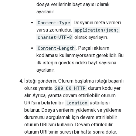
dosya verilerinin bayt sayısı olarak
ayarlanır.
Content-Type
. Dosyanın meta verileri
varsa zorunludur.
application/json;
charset=UTF-8
olarak ayarlayın.
Content-Length
. Parçalı aktarım
kodlaması kullanmıyorsanız gereklidir. Bu
ilk isteğin gövdesindeki bayt sayısına
ayarlanır.
İsteği gönderin. Oturum başlatma isteği başarılı
olursa yanıtta
200 OK HTTP
durum kodu yer
alır. Ayrıca, yanıtta devam ettirilebilir oturum
URI'sini belirten bir
Location
üstbilgisi
bulunur. Dosya verilerini yüklemek ve yükleme
durumunu sorgulamak için devam ettirilebilir
oturum URI'sini kullanın. Devam ettirilebilir
oturum URI'sinin süresi bir hafta sonra dolar.