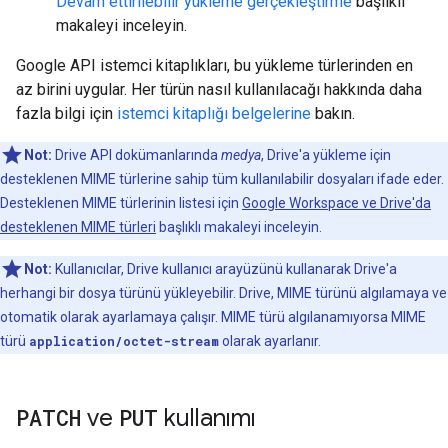
Devam ettirilebilir yükleme gerçekleştirme
başlıklı
makaleyi inceleyin.
Google API istemci kitaplıkları, bu yükleme türlerinden en
az birini uygular. Her türün nasıl kullanılacağı hakkında daha
fazla bilgi için
istemci kitaplığı belgelerine
bakın.
Not:
Drive API dokümanlarında
medya
, Drive'a yükleme için
desteklenen MIME türlerine sahip tüm kullanılabilir dosyaları ifade eder.
Desteklenen MIME türlerinin listesi için
Google Workspace ve Drive'da
desteklenen MIME türleri
başlıklı makaleyi inceleyin.
Not:
Kullanıcılar, Drive kullanıcı arayüzünü kullanarak Drive'a
herhangi bir dosya türünü yükleyebilir. Drive, MIME türünü algılamaya ve
otomatik olarak ayarlamaya çalışır. MIME türü algılanamıyorsa MIME
türü
application/octet-stream
olarak ayarlanır.
PATCH
ve
PUT
kullanımı