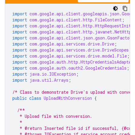
import
com.google.api.client.googleapis.json.Googl
import
com.google.api.client.http.FileContent
;
import
com.google.api.client.http.HttpRequestIniti
import
com.google.api.client.http.javanet.NetHttpT
import
com.google.api.client.json.gson.GsonFactory
import
com.google.api.services.drive.Drive
;
import
com.google.api.services.drive.DriveScopes
;
import
com.google.api.services.drive.model.File
;
import
com.google.auth.http.HttpCredentialsAdapter
import
com.google.auth.oauth2.GoogleCredentials
;
import
java.io.IOException
;
import
java.util.Arrays
;
/* Class to demonstrate Drive's upload with conver
public
class
UploadWithConversion
{
/**
   * Upload file with conversion.
   *
   * @return Inserted file id if successful, {@cod
   * @throws IOException if service account creden