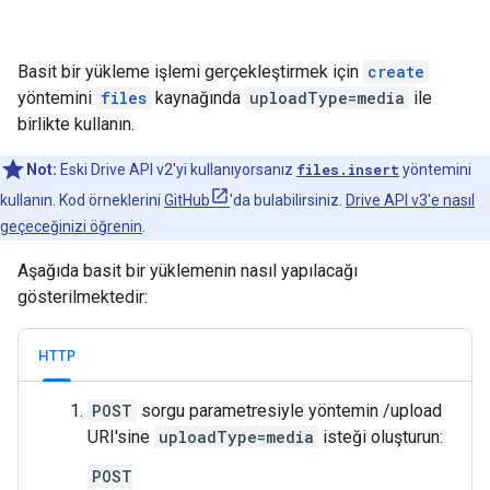
Basit bir yükleme işlemi gerçekleştirmek için
create
yöntemini
files
kaynağında
uploadType=media
ile
birlikte kullanın.
Not:
Eski Drive API v2'yi kullanıyorsanız
files.insert
yöntemini
kullanın. Kod örneklerini
GitHub
'da bulabilirsiniz.
Drive API v3'e nasıl
geçeceğinizi öğrenin
.
Aşağıda basit bir yüklemenin nasıl yapılacağı
gösterilmektedir:
HTTP
POST
sorgu parametresiyle yöntemin /upload
URI'sine
uploadType=media
isteği oluşturun:
POST