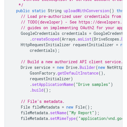
   */
public
static
String
uploadWithConversion
()
thro
// Load pre-authorized user credentials from t
// TODO(developer) - See https://developers.go
// guides on implementing OAuth2 for your appl
GoogleCredentials
credentials
=
GoogleCredenti
.
createScoped
(
Arrays
.
asList
(
DriveScopes
.
DR
HttpRequestInitializer
requestInitializer
=
ne
credentials
);
// Build a new authorized API client service.
Drive
service
=
new
Drive
.
Builder
(
new
NetHttpT
GsonFactory
.
getDefaultInstance
(),
requestInitializer
)
.
setApplicationName
(
"Drive samples"
)
.
build
();
// File's metadata.
File
fileMetadata
=
new
File
();
fileMetadata
.
setName
(
"My Report"
);
fileMetadata
.
setMimeType
(
"application/vnd.goog