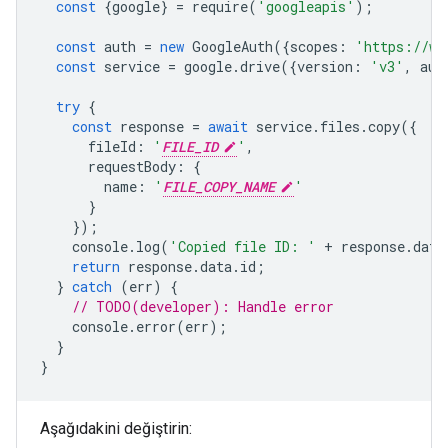
const
{
google
}
=
require
(
'googleapis'
);
const
auth
=
new
GoogleAuth
({
scopes
:
'https://ww
const
service
=
google
.
drive
({
version
:
'v3'
,
aut
try
{
const
response
=
await
service
.
files
.
copy
({
fileId
:
'
FILE_ID
'
,
requestBody
:
{
name
:
'
FILE_COPY_NAME
'
}
});
console
.
log
(
'Copied file ID: '
+
response
.
data
return
response
.
data
.
id
;
}
catch
(
err
)
{
// TODO(developer): Handle error
console
.
error
(
err
);
}
}
Aşağıdakini değiştirin: