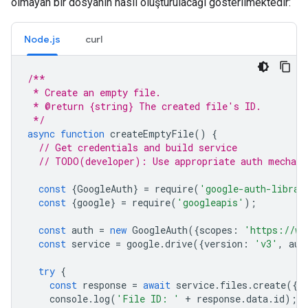
olmayan bir dosyanın nasıl oluşturulacağı gösterilmektedir:
Node.js
curl
/**
 * Create an empty file.
 * @return {string} The created file's ID.
 */
async
function
createEmptyFile
()
{
// Get credentials and build service
// TODO(developer): Use appropriate auth mechani
const
{
GoogleAuth
}
=
require
(
'google-auth-librar
const
{
google
}
=
require
(
'googleapis'
);
const
auth
=
new
GoogleAuth
({
scopes
:
'https://ww
const
service
=
google
.
drive
({
version
:
'v3'
,
aut
try
{
const
response
=
await
service
.
files
.
create
({}
console
.
log
(
'File ID: '
+
response
.
data
.
id
);