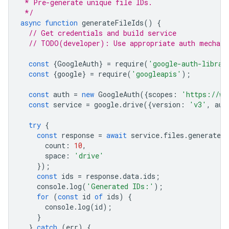
 * Pre-generate unique file IDs.
 */
async
function
generateFileIds
()
{
// Get credentials and build service
// TODO(developer): Use appropriate auth mechani
const
{
GoogleAuth
}
=
require
(
'google-auth-librar
const
{
google
}
=
require
(
'googleapis'
);
const
auth
=
new
GoogleAuth
({
scopes
:
'https://ww
const
service
=
google
.
drive
({
version
:
'v3'
,
aut
try
{
const
response
=
await
service
.
files
.
generateId
count
:
10
,
space
:
'drive'
});
const
ids
=
response
.
data
.
ids
;
console
.
log
(
'Generated IDs:'
);
for
(
const
id
of
ids
)
{
console
.
log
(
id
);
}
}
catch
(
err
)
{