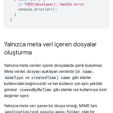
// TODO(developer): Handle error
console
.
error
(
err
);
}
}
Yalnızca meta veri içeren dosyalar
oluşturma
Yalnızca meta verileri içeren dosyalarda içerik bulunmaz.
Meta veriler, dosyayı açıklayan verilerdir (ör.
name
,
mimeType
ve
createdTime
).
name
gibi alanlar
kullanıcıdan bağımsızdır ve her kullanıcı için aynı şekilde
görünür.
viewedByMeTime
gibi alanlar ise kullanıcıya özel
değerler içerir.
Yalnızca meta veri içeren bir dosya örneği, MIME türü
application/vnd.google-apps.folder
olan bir