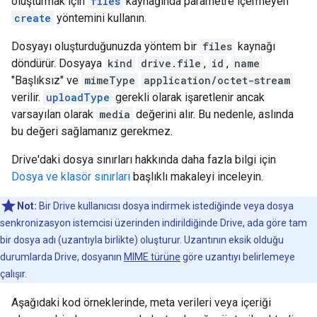
oluşturmak için
files
kaynağında parametre içermeyen
create
yöntemini kullanın.
Dosyayı oluşturduğunuzda yöntem bir
files
kaynağı
döndürür. Dosyaya
kind
drive.file
,
id
,
name
"Başlıksız" ve
mimeType
application/octet-stream
verilir.
uploadType
gerekli olarak işaretlenir ancak
varsayılan olarak
media
değerini alır. Bu nedenle, aslında
bu değeri sağlamanız gerekmez.
Drive'daki dosya sınırları hakkında daha fazla bilgi için
Dosya ve klasör sınırları
başlıklı makaleyi inceleyin.
Not:
Bir Drive kullanıcısı dosya indirmek istediğinde veya dosya
senkronizasyon istemcisi üzerinden indirildiğinde Drive, ada göre tam
bir dosya adı (uzantıyla birlikte) oluşturur. Uzantının eksik olduğu
durumlarda Drive, dosyanın
MIME türüne
göre uzantıyı belirlemeye
çalışır.
Aşağıdaki kod örneklerinde, meta verileri veya içeriği