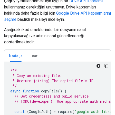
Çağrıyı yetkilendirmek için uygun bir
Drive API kapsamı
kullanmanız gerektiğini unutmayın. Drive kapsamları
hakkında daha fazla bilgi için
Google Drive API kapsamlarını
seçme
başlıklı makaleyi inceleyin.
Aşağıdaki kod örneklerinde, bir dosyanın nasıl
kopyalanacağı ve adının nasıl güncelleneceği
gösterilmektedir:
Node.js
curl
/**
 * Copy an existing file.
 * @return {string} The copied file's ID.
 */
async
function
copyFile
()
{
// Get credentials and build service
// TODO(developer): Use appropriate auth mechani
const
{
GoogleAuth
}
=
require
(
'google-auth-librar