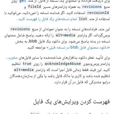
برای دریافت فراداده یا محتوای یک نسخه از فایل، از متد
get
روی
منبع
revisions
به همراه پارامترهای مسیر
fileId
و
revisionId
استفاده کنید. اگر شناسه نسخه را نمی‌دانید، می‌توانید با
استفاده از متد
list
تمام نسخه‌های یک فایل را فهرست کنید
.
این متد، فراداده‌های نسخه را به عنوان نمونه‌ای از منبع
revisions
برمی‌گرداند. اگر پارامتر
alt=media
را ارائه دهید، پاسخ شامل محتوای
نسخه در بدنه پاسخ می‌شود. برای دانلود یک فایل blob، به بخش
«دانلود محتوای فایل blob در نسخه قبلی»
مراجعه کنید.
برای تأیید خطر دانلود بدافزارهای شناخته‌شده یا سایر فایل‌های
مخرب
،
پارامتر پرس‌وجوی
acknowledgeAbuse
را روی
true
تنظیم
کنید. این فیلد فقط زمانی قابل اجرا است که پارامتر
alt=media
تنظیم شده باشد و کاربر یا مالک فایل باشد یا یکی از سازمان‌دهندگان
درایو مشترکی که فایل در آن قرار دارد.
فهرست کردن ویرایش‌های یک فایل