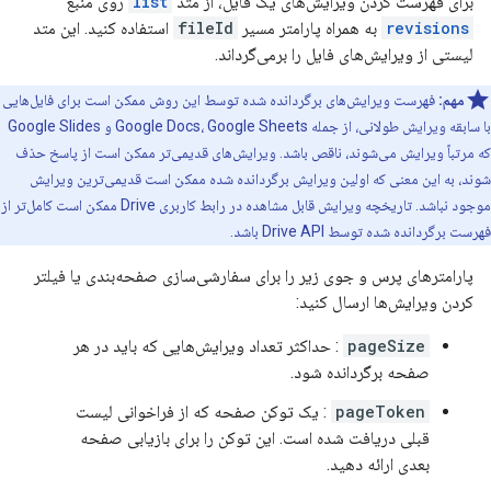
برای فهرست کردن ویرایش‌های یک فایل، از متد
list
روی منبع
revisions
به همراه پارامتر مسیر
fileId
استفاده کنید. این متد
لیستی از ویرایش‌های فایل را برمی‌گرداند.
مهم:
فهرست ویرایش‌های برگردانده شده توسط این روش ممکن است برای فایل‌هایی
با سابقه ویرایش طولانی، از جمله Google Docs، Google Sheets و Google Slides
که مرتباً ویرایش می‌شوند، ناقص باشد. ویرایش‌های قدیمی‌تر ممکن است از پاسخ حذف
شوند، به این معنی که اولین ویرایش برگردانده شده ممکن است قدیمی‌ترین ویرایش
موجود نباشد. تاریخچه ویرایش قابل مشاهده در رابط کاربری Drive ممکن است کامل‌تر از
فهرست برگردانده شده توسط Drive API باشد.
پارامترهای پرس و جوی زیر را برای سفارشی‌سازی صفحه‌بندی یا فیلتر
کردن ویرایش‌ها ارسال کنید:
pageSize
: حداکثر تعداد ویرایش‌هایی که باید در هر
صفحه برگردانده شود.
pageToken
: یک توکن صفحه که از فراخوانی لیست
قبلی دریافت شده است. این توکن را برای بازیابی صفحه
بعدی ارائه دهید.