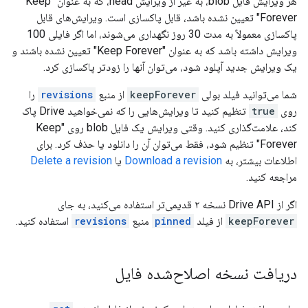
هر ویرایش فایل blob، به غیر از ویرایش head، که به عنوان "Keep
Forever" تعیین نشده باشد، قابل پاکسازی است. ویرایش‌های قابل
پاکسازی معمولاً به مدت 30 روز نگهداری می‌شوند، اما اگر فایلی 100
ویرایش داشته باشد که به عنوان "Keep Forever" تعیین نشده باشند و
یک ویرایش جدید آپلود شود، می‌توان آنها را زودتر پاکسازی کرد.
شما می‌توانید فیلد بولی
keepForever
از منبع
revisions
را
روی
true
تنظیم کنید تا ویرایش‌هایی را که نمی‌خواهید Drive پاک
کند، علامت‌گذاری کنید. وقتی ویرایش یک فایل blob روی "Keep
Forever" تنظیم شود، فقط می‌توان آن را دانلود یا حذف کرد. برای
اطلاعات بیشتر، به
Download a revision
یا
Delete a revision
مراجعه کنید.
اگر از Drive API نسخه ۲ قدیمی‌تر استفاده می‌کنید، به جای
keepForever
از فیلد
pinned
منبع
revisions
استفاده کنید.
دریافت نسخه اصلاح‌شده فایل