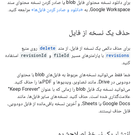
برای دانلود نسخه محتوای فایل blob یا صادر کردن نسخه محتوای سند
Google Workspace، به
«دانلود و صادر کردن فایل‌ها»
مراجعه کنید.
حذف یک نسخه از فایل
برای حذف دائمی یک نسخه از فایل، از متد
delete
روی منبع
revisions
با پارامترهای مسیر
fileId
و
revisionId
استفاده
کنید.
شما فقط می‌توانید نسخه‌های مربوط به فایل‌های blob با محتوای
دودویی در Drive، مانند تصاویر، ویدیوها و PDFها را حذف کنید.
می‌توانید نسخه یک فایل blob را زمانی که با عنوان "Keep Forever"
علامت‌گذاری شده است، حذف کنید. نسخه‌های سایر فایل‌ها، مانند
Google Docs یا Sheets، و آخرین نسخه باقی‌مانده از فایل دودویی،
قابل حذف نیستند.
انتشار یک نسخهٔ اصلاح‌شده