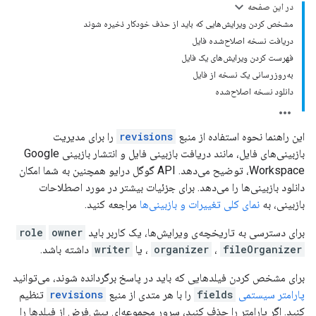
در این صفحه
مشخص کردن ویرایش‌هایی که باید از حذف خودکار ذخیره شوند
دریافت نسخه اصلاح‌شده فایل
فهرست کردن ویرایش‌های یک فایل
به‌روزرسانی یک نسخه از فایل
دانلود نسخه اصلاح‌شده
این راهنما نحوه استفاده از منبع
revisions
را برای مدیریت
بازبینی‌های فایل، مانند دریافت بازبینی فایل و انتشار بازبینی Google
Workspace، توضیح می‌دهد. API گوگل درایو همچنین به شما امکان
دانلود بازبینی‌ها را می‌دهد. برای جزئیات بیشتر در مورد اصطلاحات
بازبینی، به
نمای کلی تغییرات و بازبینی‌ها
مراجعه کنید.
برای دسترسی به تاریخچه‌ی ویرایش‌ها، یک کاربر باید
owner
role
fileOrganizer
،
organizer
،
یا
writer
داشته باشد.
برای مشخص کردن فیلدهایی که باید در پاسخ برگردانده شوند، می‌توانید
پارامتر سیستمی
fields
را با هر متدی از منبع
revisions
تنظیم
کنید. اگر پارامتر را حذف کنید، سرور مجموعه‌ای پیش‌فرض از فیلدها را