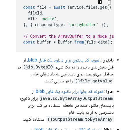
const
file
=
await
service
.
files
.
get
({
fileId
,
alt
:
'media'
,
},
{
responseType
:
'arraybuffer'
});
// Convert the ArrayBuffer to a Node.js Buffe
const
buffer
=
Buffer
.
from
(
file
.
data
);
پایتون
:
نمونه کد پایتون برای دانلود یک فایل blob،
از
قبل بخش‌های دانلود را در یک شیء
io.BytesIO()
در
حافظه می‌نویسد. برای دسترسی به بایت‌های خام،
file.getvalue()
را فراخوانی کنید.
جاوا
:
نمونه کد جاوا برای دانلود یک فایل blob
از
java.io.ByteArrayOutputStream
برای ذخیره
بایت‌های دانلود شده در حافظه استفاده می‌کند. برای
دسترسی به آرایه بایت خام
outputStream.toByteArray()
استفاده کنید.
.NET
:
نمونه کد C# برای دانلود یک فایل blob
از