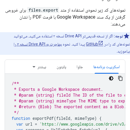
نمونه‌های کد زیر نحوه‌ی استفاده از متد
files.export
برای خروجی
گرفتن از یک سند Google Workspace با فرمت PDF را نشان
می‌دهند:
توجه:
اگر از نسخه قدیمی‌تر Drive API نسخه ۲ استفاده می‌کنید، می‌توانید
نمونه‌های کد را در
GitHub
پیدا کنید. نحوه
مهاجرت به Drive API نسخه ۳ را
بیاموزید.
اسکریپت برنامه‌ها
جاوا
پایتون
بیشتر
/**
 * Exports a Google Workspace document.
 * @param {string} fileId The ID of the file to ex
 * @param {string} mimeType The MIME type to expor
 * @return {Blob} The exported content as a Blob.
 */
function
exportPdf
(
fileId
,
mimeType
)
{
var
url
=
'https://www.googleapis.com/drive/v3/f
var
response
=
UrlFetchApp
.
fetch
(
url
,
{