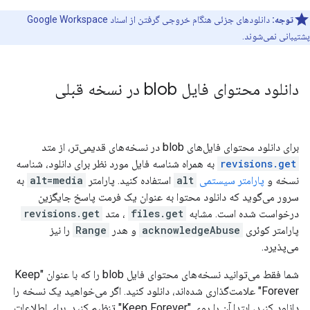
توجه:
دانلودهای جزئی هنگام خروجی گرفتن از اسناد Google Workspace
پشتیبانی نمی‌شوند.
دانلود محتوای فایل blob در نسخه قبلی
برای دانلود محتوای فایل‌های blob در نسخه‌های قدیمی‌تر، از متد
revisions.get
به همراه شناسه فایل مورد نظر برای دانلود، شناسه
نسخه و
پارامتر سیستمی
alt
استفاده کنید. پارامتر
alt=media
به
سرور می‌گوید که دانلود محتوا به عنوان یک فرمت پاسخ جایگزین
درخواست شده است. مشابه
files.get
، متد
revisions.get
پارامتر کوئری
acknowledgeAbuse
و هدر
Range
را نیز
می‌پذیرد.
شما فقط می‌توانید نسخه‌های محتوای فایل blob را که با عنوان "Keep
Forever" علامت‌گذاری شده‌اند، دانلود کنید. اگر می‌خواهید یک نسخه را
دانلود کنید، ابتدا آن را روی "Keep Forever" تنظیم کنید. برای اطلاعات