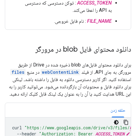
ACCESS_TOKEN
: توکن دسترسی که دسترسی
به API را اعطا می‌کند.
FILE_NAME
: نام فایل خروجی.
دانلود محتوای فایل blob در مرورگر
برای دانلود محتوای فایل‌های blob ذخیره شده در Drive از طریق
مرورگر، به جای API، از فیلد
webContentLink
در منبع
files
استفاده کنید. اگر کاربر دسترسی دانلود به فایل را داشته باشد، لینکی
برای دانلود فایل و محتویات آن بازگردانده می‌شود. می‌توانید کاربر را به
این URL هدایت کنید یا آن را به عنوان یک لینک قابل کلیک ارائه دهید.
حلقه زدن
curl
"https://www.googleapis.com/drive/v3/files/
FI
--header
"Authorization: Bearer 
ACCESS_TOKEN
"