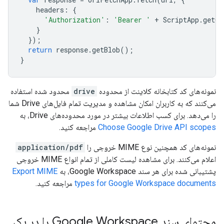
headers
:
{
'Authorization'
:
'Bearer '
+
ScriptApp
.
getOA
}
});
return
response
.
getBlob
();
}
نمونه‌های کد کتابخانه کلاینت از محدوده
drive
محدود شده استفاده
می‌کنند که به کاربران امکان مشاهده و مدیریت تمام فایل‌های Drive شما
را می‌دهد. برای کسب اطلاعات بیشتر در مورد محدوده‌های Drive، به
Choose Google Drive API scopes
مراجعه کنید.
نمونه‌های کد همچنین نوع MIME خروجی را
application/pdf
اعلام می‌کنند. برای مشاهده لیست کاملی از تمام انواع MIME خروجی
پشتیبانی شده برای هر سند Google Workspace، به
Export MIME
types for Google Workspace documents
مراجعه کنید.
محتوای سند Google Workspace را در یک