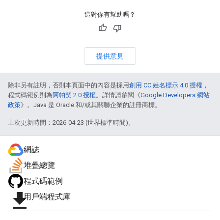
這對你有幫助嗎？
提供意見
除非另有註明，否則本頁面中的內容是採用
創用 CC 姓名標示 4.0 授權
，
程式碼範例則為
阿帕契 2.0 授權
。詳情請參閱《
Google Developers 網站
政策
》。Java 是 Oracle 和/或其關聯企業的註冊商標。
上次更新時間：2026-04-23 (世界標準時間)。
網誌
堆疊總覽
程式碼範例
file_download
用戶端程式庫