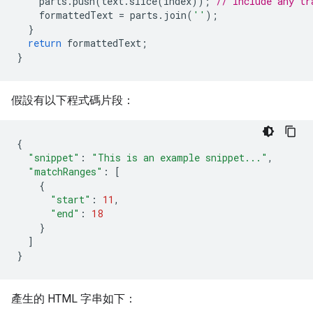
parts
.
push
(
text
.
slice
(
index
));
// Include any tr
formattedText
=
parts
.
join
(
''
);
}
return
formattedText
;
}
假設有以下程式碼片段：
{
"snippet"
:
"This is an example snippet..."
,
"matchRanges"
:
[
{
"start"
:
11
,
"end"
:
18
}
]
}
產生的 HTML 字串如下：