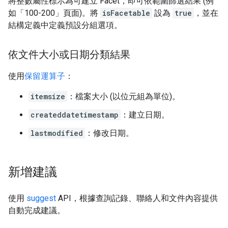
將整數屬性標示為可建立 Facet，即可依範圍篩選結果 (例
如「100-200」頁面)。將
isFacetable
設為
true
，並在
結構定義中定義預設分組選項。
依文件大小或日期分類結果
使用
保留運算子
：
itemsize
：檔案大小 (以位元組為單位)。
createddatetimestamp
：建立日期。
lastmodified
：修改日期。
新增建議
使用
suggest
API，根據查詢記錄、聯絡人和文件內容提供
自動完成建議。