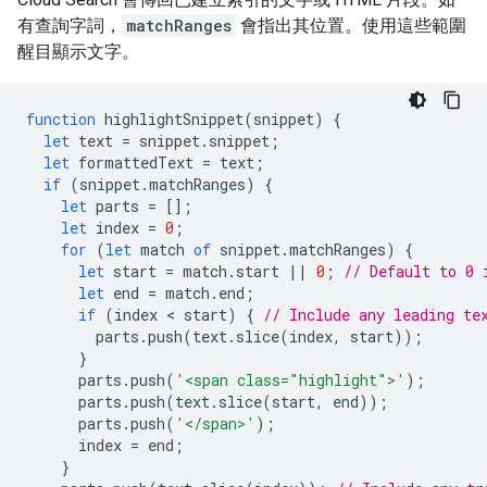
有查詢字詞，
matchRanges
會指出其位置。使用這些範圍
醒目顯示文字。
function
highlightSnippet
(
snippet
)
{
let
text
=
snippet
.
snippet
;
let
formattedText
=
text
;
if
(
snippet
.
matchRanges
)
{
let
parts
=
[];
let
index
=
0
;
for
(
let
match
of
snippet
.
matchRanges
)
{
let
start
=
match
.
start
||
0
;
// Default to 0 
let
end
=
match
.
end
;
if
(
index
 < 
start
)
{
// Include any leading te
parts
.
push
(
text
.
slice
(
index
,
start
));
}
parts
.
push
(
'<span class="highlight">'
);
parts
.
push
(
text
.
slice
(
start
,
end
));
parts
.
push
(
'</span>'
);
index
=
end
;
}