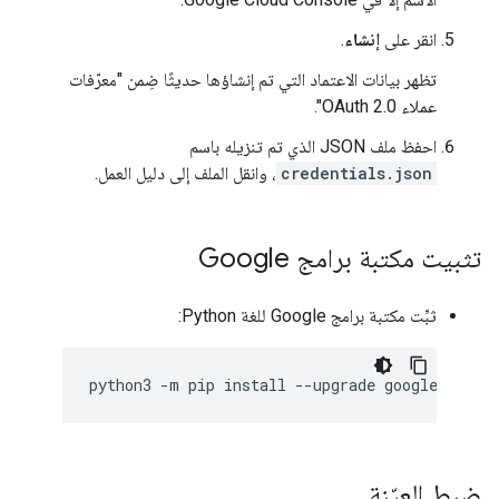
انقر على
إنشاء
.
تظهر بيانات الاعتماد التي تم إنشاؤها حديثًا ضِمن "معرّفات
عملاء OAuth 2.0".
احفظ ملف JSON الذي تم تنزيله باسم
credentials.json
، وانقل الملف إلى دليل العمل.
تثبيت مكتبة برامج Google
ثبِّت مكتبة برامج Google للغة Python:
python3
-
m
pip
install
--
upgrade
google
-
api
-
p
ضبط العيّنة