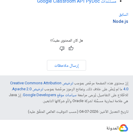
مستندات Google Classroom API PyDoc
السابق
Node.js
هل كان المحتوى مفيدًا؟
إرسال ملاحظات
إنّ محتوى هذه الصفحة مرخّص بموجب
ترخيص Creative Commons Attribution
4.0‏
ما لم يُنصّ على خلاف ذلك، ونماذج الرموز مرخّصة بموجب
ترخيص Apache 2.0‏
.
للاطّلاع على التفاصيل، يُرجى مراجعة
سياسات موقع Google Developers‏
. إنّ Java
هي علامة تجارية مسجَّلة لشركة Oracle و/أو شركائها التابعين.
تاريخ التعديل الأخير: 2026-07-04 (حسب التوقيت العالمي المتفَّق عليه)
المدونة