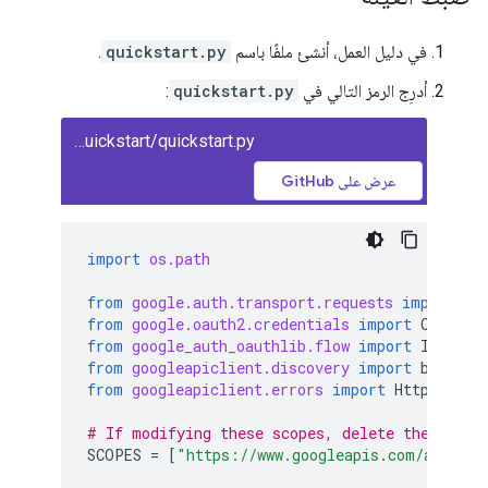
في دليل العمل، أنشئ ملفًا باسم
quickstart.py
.
أدرِج الرمز التالي في
quickstart.py
:
classroom/quickstart/quickstart.py
عرض على GitHub
import
os.path
from
google.auth.transport.requests
import
Re
from
google.oauth2.credentials
import
Credent
from
google_auth_oauthlib.flow
import
Install
from
googleapiclient.discovery
import
build
from
googleapiclient.errors
import
HttpError
# If modifying these scopes, delete the file 
SCOPES
=
[
"https://www.googleapis.com/auth/cl