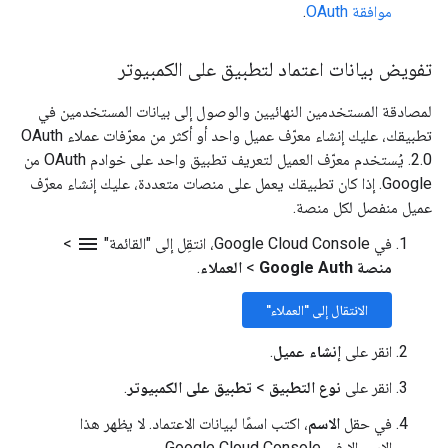
موافقة OAuth
.
تفويض بيانات اعتماد لتطبيق على الكمبيوتر
لمصادقة المستخدمين النهائيين والوصول إلى بيانات المستخدمين في
تطبيقك، عليك إنشاء معرّف عميل واحد أو أكثر من معرّفات عملاء OAuth
2.0. يُستخدم معرّف العميل لتعريف تطبيق واحد على خوادم OAuth من
Google. إذا كان تطبيقك يعمل على منصات متعددة، عليك إنشاء معرّف
عميل منفصل لكل منصة.
menu
في Google Cloud Console، انتقِل إلى "القائمة"
>
منصة Google Auth
>
العملاء
.
الانتقال إلى "العملاء"
انقر على
إنشاء عميل
.
انقر على
نوع التطبيق
>
تطبيق على الكمبيوتر
.
في حقل
الاسم
، اكتب اسمًا لبيانات الاعتماد. لا يظهر هذا
الاسم إلا في Google Cloud Console.