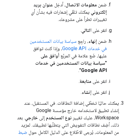
ضمن
معلومات الاتصال
، أدخِل
عنوان بريد
إلكتروني
يمكنك تلقّي إشعارات فيه بشأن أي
تغييرات تطرأ على مشروعك.
انقر على
التالي
.
ضمن
إنهاء
، راجِع
سياسة بيانات المستخدمين
في خدمات Google API
، وإذا كنت توافق
عليها، ضَع علامة في المربّع
أوافق على
"سياسة بيانات المستخدمين في خدمات
.
Google API"
انقر على
متابعة
.
انقر على
إنشاء
.
يمكنك حاليًا تخطّي إضافة النطاقات. في المستقبل، عند
إنشاء تطبيق لاستخدامه خارج مؤسسة Google
Workspace، عليك تغيير
نوع المستخدم
إلى
خارجي
. بعد
ذلك، أضِف نطاقات التفويض التي يتطلّبها تطبيقك. لمزيد
من المعلومات، يُرجى الاطّلاع على الدليل الكامل حول
ضبط