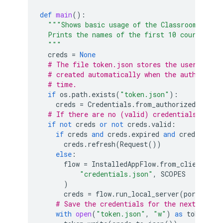
def
main
():
"""Shows basic usage of the Classroom API.
  Prints the names of the first 10 courses th
  """
creds
=
None
# The file token.json stores the user's acc
# created automatically when the authorizat
# time.
if
os
.
path
.
exists
(
"token.json"
):
creds
=
Credentials
.
from_authorized_user_
# If there are no (valid) credentials avail
if
not
creds
or
not
creds
.
valid
:
if
creds
and
creds
.
expired
and
creds
.
refre
creds
.
refresh
(
Request
())
else
:
flow
=
InstalledAppFlow
.
from_client_sec
"credentials.json"
,
SCOPES
)
creds
=
flow
.
run_local_server
(
port
=
0
)
# Save the credentials for the next run
with
open
(
"token.json"
,
"w"
)
as
token
: