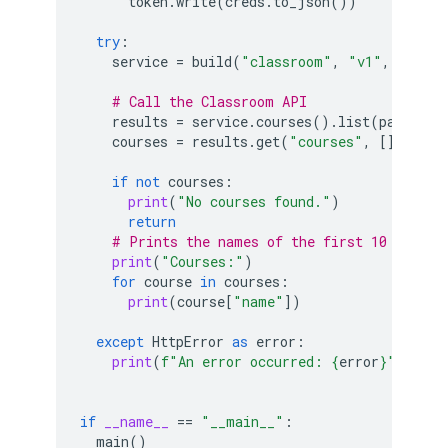
token
.
write
(
creds
.
to_json
())
try
:
service
=
build
(
"classroom"
,
"v1"
,
creden
# Call the Classroom API
results
=
service
.
courses
()
.
list
(
pageSize
courses
=
results
.
get
(
"courses"
,
[])
if
not
courses
:
print
(
"No courses found."
)
return
# Prints the names of the first 10 course
print
(
"Courses:"
)
for
course
in
courses
:
print
(
course
[
"name"
])
except
HttpError
as
error
:
print
(
f
"An error occurred: 
{
error
}
"
)
if
__name__
==
"__main__"
:
main
()