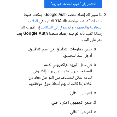
الانتقال إلى "هوية العلامة التجارية"
إذا سبق لك إعداد منصة Google Auth، يمكنك ضبط
إعدادات "شاشة موافقة OAuth" التالية في
العلامة
التجارية
و
الجمهور
و
الوصول إلى البيانات
. إذا ظهرت لك
رسالة تفيد بأنّه
لم يتم إعداد منصة Google Auth بعد
،
انقر على
البدء
:
ضمن
معلومات التطبيق
، في
اسم التطبيق
،
أدخِل اسمًا للتطبيق.
في حقل
البريد الإلكتروني لدعم
المستخدمين
، اختَر عنوان بريد إلكتروني
للدعم يمكن للمستخدمين التواصل معك من
خلاله إذا كانت لديهم أسئلة حول موافقتهم.
انقر على
التالي
.
ضمن
الجمهور
، اختَر
داخلي
.
انقر على
التالي
.