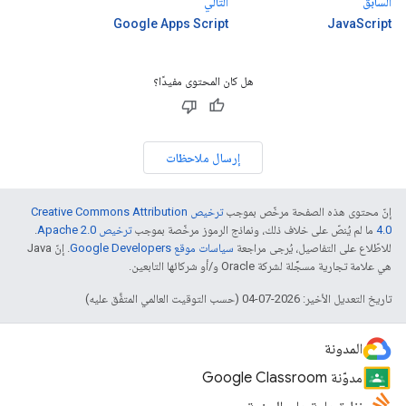
السابق
التالي
Google Apps Script
JavaScript
هل كان المحتوى مفيدًا؟
إرسال ملاحظات
إنّ محتوى هذه الصفحة مرخّص بموجب
ترخيص Creative Commons Attribution
4.0‏
ما لم يُنصّ على خلاف ذلك، ونماذج الرموز مرخّصة بموجب
ترخيص Apache 2.0‏
.
للاطّلاع على التفاصيل، يُرجى مراجعة
سياسات موقع Google Developers‏
. إنّ Java
هي علامة تجارية مسجَّلة لشركة Oracle و/أو شركائها التابعين.
تاريخ التعديل الأخير: 2026-07-04 (حسب التوقيت العالمي المتفَّق عليه)
المدونة
مدوّنة Google Classroom