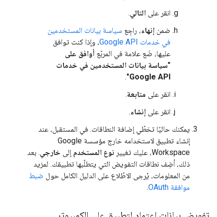
انقر على
التالي
.
ضمن
إنهاء
، راجِع
سياسة بيانات المستخدمين
في خدمات Google API
، وإذا كنت توافق
عليها، ضَع علامة في المربّع
أوافق على
"سياسة بيانات المستخدمين في خدمات
.
Google API"
انقر على
متابعة
.
انقر على
إنشاء
.
يمكنك حاليًا تخطّي إضافة النطاقات. في المستقبل، عند
إنشاء تطبيق لاستخدامه خارج مؤسسة Google
Workspace، عليك تغيير
نوع المستخدم
إلى
خارجي
. بعد
ذلك، أضِف نطاقات التفويض التي يتطلّبها تطبيقك. لمزيد
من المعلومات، يُرجى الاطّلاع على الدليل الكامل حول
ضبط
موافقة OAuth
.
تفويض بيانات اعتماد لتطبيق على الكمبيوتر