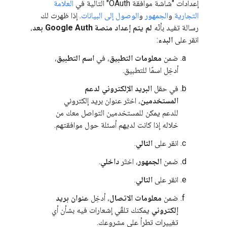
إعدادات "شاشة موافقة OAuth" التالية في
العلامة
التجارية
و
الجمهور
و
الوصول إلى البيانات
. إذا ظهرت لك
رسالة تفيد بأنّه
لم يتم إعداد منصة Google Auth بعد
،
انقر على
البدء
:
ضمن
معلومات التطبيق
، في
اسم التطبيق
،
أدخِل اسمًا للتطبيق.
في حقل
البريد الإلكتروني لدعم
المستخدمين
، اختَر عنوان بريد إلكتروني
للدعم يمكن للمستخدمين التواصل معك من
خلاله إذا كانت لديهم أسئلة حول موافقتهم.
انقر على
التالي
.
ضمن
الجمهور
، اختَر
داخلي
.
انقر على
التالي
.
ضمن
معلومات الاتصال
، أدخِل
عنوان بريد
إلكتروني
يمكنك تلقّي إشعارات فيه بشأن أي
تغييرات تطرأ على مشروعك.