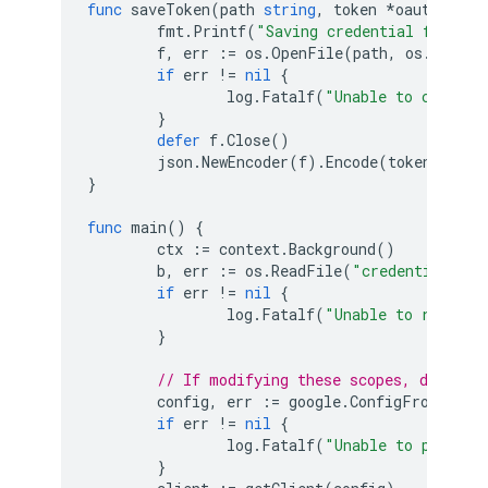
func
saveToken
(
path
string
,
token
*
oauth2
.
Tok
fmt
.
Printf
(
"Saving credential file to
f
,
err
:=
os
.
OpenFile
(
path
,
os
.
O_RDWR
if
err
!=
nil
{
log
.
Fatalf
(
"Unable to cache o
}
defer
f
.
Close
()
json
.
NewEncoder
(
f
).
Encode
(
token
)
}
func
main
()
{
ctx
:=
context
.
Background
()
b
,
err
:=
os
.
ReadFile
(
"credentials.js
if
err
!=
nil
{
log
.
Fatalf
(
"Unable to read cr
}
// If modifying these scopes, delete 
config
,
err
:=
google
.
ConfigFromJSON
(
if
err
!=
nil
{
log
.
Fatalf
(
"Unable to parse c
}