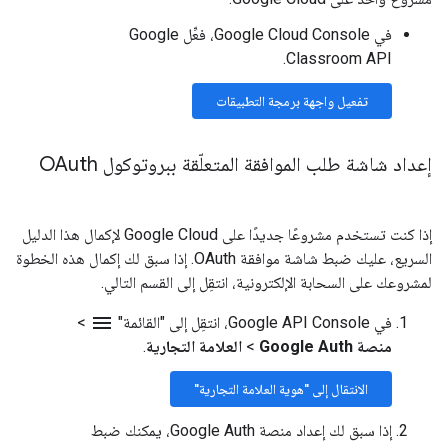
في Google Cloud Console، فعِّل Google
Classroom API.
تفعيل واجهة برمجة التطبيقات
إعداد شاشة طلب الموافقة المتعلّقة ببروتوكول OAuth
إذا كنت تستخدم مشروعًا جديدًا على Google Cloud لإكمال هذا الدليل
السريع، عليك ضبط شاشة موافقة OAuth. إذا سبق لك إكمال هذه الخطوة
لمشروعك على السحابة الإلكترونية، انتقِل إلى القسم التالي.
menu
في Google API Console، انتقِل إلى "القائمة"
>
منصة Google Auth
>
العلامة التجارية
.
الانتقال إلى "هوية العلامة التجارية"
إذا سبق لك إعداد منصة Google Auth، يمكنك ضبط