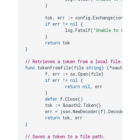
}
tok
,
err
:=
config
.
Exchange
(
context
.
T
if
err
!=
nil
{
log
.
Fatalf
(
"Unable to retriev
}
return
tok
}
// Retrieves a token from a local file.
func
tokenFromFile
(
file
string
)
(
*
oauth2
.
Toke
f
,
err
:=
os
.
Open
(
file
)
if
err
!=
nil
{
return
nil
,
err
}
defer
f
.
Close
()
tok
:=
&
oauth2
.
Token
{}
err
=
json
.
NewDecoder
(
f
).
Decode
(
tok
)
return
tok
,
err
}
// Saves a token to a file path.