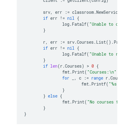
client
:=
getClient
(
config
)
srv
,
err
:=
classroom
.
NewService
(
ctx
,
if
err
!=
nil
{
log
.
Fatalf
(
"Unable to create 
}
r
,
err
:=
srv
.
Courses
.
List
().
PageSize
if
err
!=
nil
{
log
.
Fatalf
(
"Unable to retriev
}
if
len
(
r
.
Courses
)
 > 
0
{
fmt
.
Print
(
"Courses:\n"
)
for
_
,
c
:=
range
r
.
Courses
{
fmt
.
Printf
(
"%s (%s)\
}
}
else
{
fmt
.
Print
(
"No courses found."
}
}