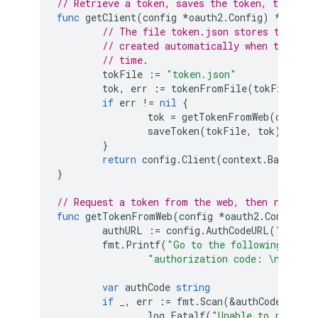
// Retrieve a token, saves the token, then ret
func
getClient
(
config
*
oauth2
.
Config
)
*
http
.
C
// The file token.json stores the use
// created automatically when the aut
// time.
tokFile
:=
"token.json"
tok
,
err
:=
tokenFromFile
(
tokFile
)
if
err
!=
nil
{
tok
=
getTokenFromWeb
(
config
)
saveToken
(
tokFile
,
tok
)
}
return
config
.
Client
(
context
.
Backgrou
}
// Request a token from the web, then returns
func
getTokenFromWeb
(
config
*
oauth2
.
Config
)
*
authURL
:=
config
.
AuthCodeURL
(
"state-
fmt
.
Printf
(
"Go to the following link 
"authorization code: \n%v\n"
,
var
authCode
string
if
_
,
err
:=
fmt
.
Scan
(
&
authCode
);
err
log
.
Fatalf
(
"Unable to read au