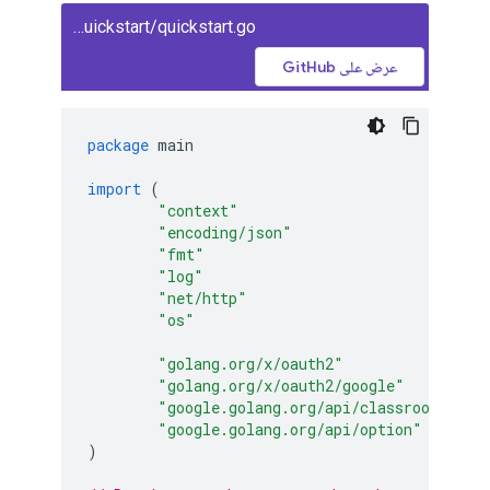
classroom/quickstart/quickstart.go
عرض على GitHub
package
main
import
(
"context"
"encoding/json"
"fmt"
"log"
"net/http"
"os"
"golang.org/x/oauth2"
"golang.org/x/oauth2/google"
"google.golang.org/api/classroom/v1"
"google.golang.org/api/option"
)