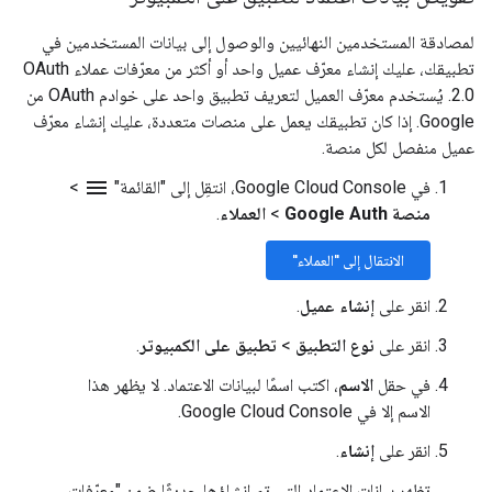
لمصادقة المستخدمين النهائيين والوصول إلى بيانات المستخدمين في
تطبيقك، عليك إنشاء معرّف عميل واحد أو أكثر من معرّفات عملاء OAuth
2.0. يُستخدم معرّف العميل لتعريف تطبيق واحد على خوادم OAuth من
Google. إذا كان تطبيقك يعمل على منصات متعددة، عليك إنشاء معرّف
عميل منفصل لكل منصة.
menu
في Google Cloud Console، انتقِل إلى "القائمة"
>
منصة Google Auth
>
العملاء
.
الانتقال إلى "العملاء"
انقر على
إنشاء عميل
.
انقر على
نوع التطبيق
>
تطبيق على الكمبيوتر
.
في حقل
الاسم
، اكتب اسمًا لبيانات الاعتماد. لا يظهر هذا
الاسم إلا في Google Cloud Console.
انقر على
إنشاء
.
تظهر بيانات الاعتماد التي تم إنشاؤها حديثًا ضِمن "معرّفات