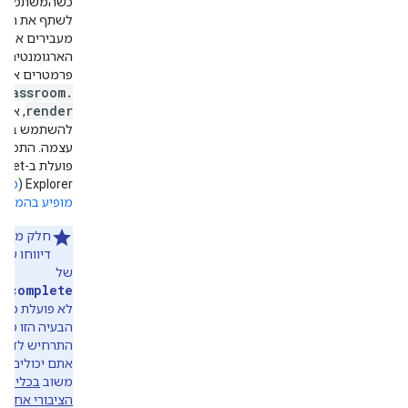
כשהמשתמש י
לשתף את הקיש
מעבירים את
הארגומנטים ד
.
פרמטרים אל
classroom
.
render
, אפש
להשתמש בפונ
עצמה. התכונה 
פועלת ב-t
Explorer (
מיד
מופיע בהמשך
חלק מהמ
דיווחו שה
של
recomplete
לא פועלת כצפו
הבעיה הזו מש
התרחיש לדוג
אתם יכולים ל
משוב
בכלי ה
הציבורי אחרי 