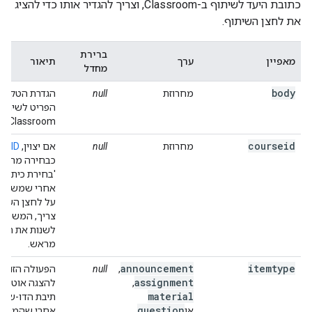
כתובת היעד לשיתוף ב-Classroom, וצריך להגדיר אותו כדי להציג
את לחצן השיתוף.
ברירת
מאפיין
ערך
תיאור
מחדל
body
מחרוזת
null
הגדרת הטקסט 
הפריט לשיתוף
Classroom.
courseid
מחרוזת
null
אם יצוין,
se ID
כבחירה מראש
'בחירת כיתה' 
אחרי שמשתמש
על לחצן השית
צריך, המשתמש
לשנות את הער
מראש.
announcement
itemtype
,
null
הפעולה הזו תג
assignment
,
להצגה אוטומט
material
תיבת הדו-שיח 
question
או
אחרי שהמשתמ