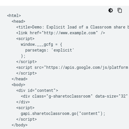
<html>

  <head>

    <title>Demo: Explicit load of a Classroom share b
    <link href="http://www.example.com" />

    <script>

      window.___gcfg = {

        parsetags: 'explicit'

      };

    </script>

    <script src="https://apis.google.com/js/platform.
    </script>

  </head>

  <body>

    <div id="content">

      <div class="g-sharetoclassroom" data-size="32" 
    </div>

    <script>

      gapi.sharetoclassroom.go("content");

    </script>

  </body>
