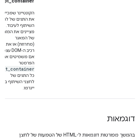
opt_container
הקונטיינר שמכיל
את התגים של לחצן
השיתוף לעיבוד.
מציינים את המזהה
של המאגר
(מחרוזת) או את
רכיב ה-DOM עצמו.
אם משמיטים את
הפרמטר
opt_container
כל התגים של
לחצני השיתוף בדף
ייגרמו.
דוגמאות
בהמשך מפורטות דוגמאות ל-HTML של הטמעות של לחצן