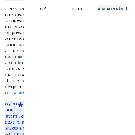
onsharestart
מחרוזת
null
אם מצוין, מגד
הפונקציה במ
השמות הגלובל
כשתיבת הדו-ש
השיתוף נפתחת
מעבירים את
הארגומנטים ד
.
פרמטרים אל
classroom
.
render
, אפש
להשתמש בפונ
עצמה. התכונה 
פועלת ב-t
Explorer (
מיד
מופיע בהמשך
חלק מהמ
דיווחו שה
restart
של
פועלת כצפוי. 
הזו משפיעה ע
לדוגמה שלכם