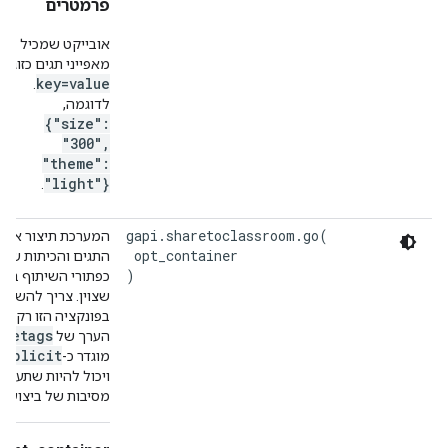
פרמטרים
אובייקט שמכיל
מאפייני תגים כזוגות
key=value
.
לדוגמה,
{"size":
"300",
"theme":
"light"}
.
gapi.sharetoclassroom.go(

המערכת תיצור את 
 opt_container

התגים והכיתות של
)
כפתורי השיתוף במא
שצוין. צריך להשת
בפונקציה הזו רק אם
rsetags
הערך של
explicit
מוגדר כ-
ויכול להיות שתעשו 
מסיבות של ביצועים