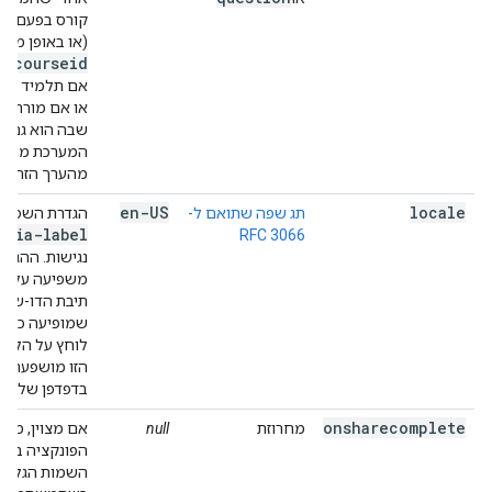
קורס בפעם הר
(או באופן מייד
courseid
צוי
אם תלמיד בוח
או אם מורה בו
שבה הוא גם ת
המערכת מתע
מהערך הזה.
en-US
locale
תג שפה שתואם ל-
הגדרת השפה 
aria-label
RFC 3066
נגישות. ההגדר
משפיעה על ה
תיבת הדו-שיח
שמופיעה כש
לוחץ על הלחצ
הזו מושפעת מ
בדפדפן של ה
onsharecomplete
מחרוזת
null
אם מצוין, מגד
הפונקציה במ
השמות הגלובל