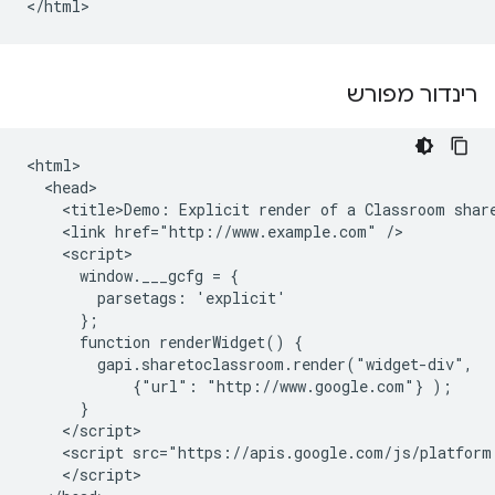
רינדור מפורש
<html>

  <head>

    <title>Demo: Explicit render of a Classroom share
    <link href="http://www.example.com" />

    <script>

      window.___gcfg = {

        parsetags: 'explicit'

      };

      function renderWidget() {

        gapi.sharetoclassroom.render("widget-div",

            {"url": "http://www.google.com"} );

      }

    </script>

    <script src="https://apis.google.com/js/platform.
    </script>
