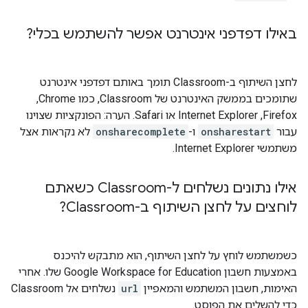
באילו דפדפני אינטרנט אפשר להשתמש בכלי?
לחצן השיתוף ב-Classroom תומך באותם דפדפני אינטרנט
שתומכים בממשק האינטרנט של Classroom, כמו Chrome‏,
Firefox‏, Internet Explorer או Safari. הערה: הפונקציות שצוינו
עבור
onsharestart
ו-
onsharecomplete
לא נקראות אצל
משתמשי Internet Explorer.
אילו נתונים נשלחים ל-Classroom כשאתם
לוחצים על לחצן השיתוף ב-Classroom?
כשמשתמש לוחץ על לחצן השיתוף, הוא מתבקש להיכנס
באמצעות חשבון Google Workspace for Education שלו. אחרי
האימות, חשבון המשתמש והמאפיין
url
נשלחים אל Classroom
כדי להשלים את הפוסט.