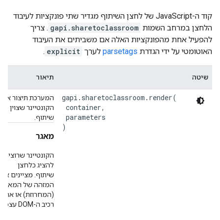
קוד ה-JavaScript של לחצן השיתוף מגדיר שתי פונקציות לעיבוד
הלחצן במרחב השמות
gapi.sharetoclassroom
. צריך
להפעיל אחת מהפונקציות האלה אם משביתים את העיבוד
האוטומטי על ידי הגדרת
parsetags
לערך
explicit
.
שיטה
תיאור
gapi.sharetoclassroom.render(

המערכת תיצור את
 container,

הקונטיינר שצוין כל
 parameters

שיתוף.
)
מאגר
הקונטיינר שרוצים
להציג כלחצן
שיתוף. מציינים את
המזהה של המאגר
(המחרוזת) או את
רכיב ה-DOM עצמו.