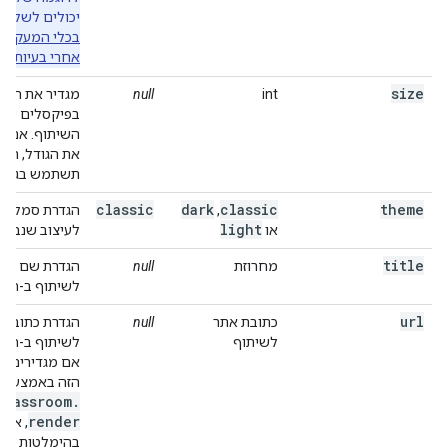
יכולים לשלוח
בכלי המעקב ה
אחרי בעיות
.
size
int
null
מגדיר את הגוד
בפיקסלים של 
השיתוף. אם לא
את הגודל, המ
תשתמש בגודל 32
classic
dark
classic
theme
,
הגדרת סמל הכ
light
או
לעיצוב שנבחר
title
מחרוזת
null
הגדרת שם הפר
לשיתוף ב-Classroom.
url
כתובת אתר
null
לשיתוף
אם מגדירים א
הזה באמצעות
classroom
.
render
, אי