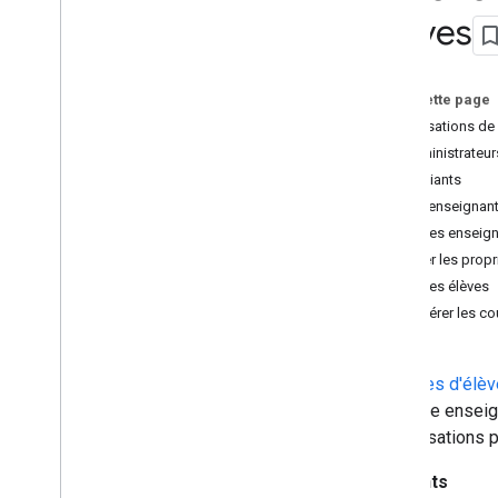
élèves
Bonnes pratiques
Chemins d'intégration
Sur cette page
Modules complémentaires Classroom
Autorisations de 
Travaux
Administrateur
Bouton de partage dans Classroom
Étudiants
One
Roster pour les systèmes
d'information sur la scolarité
Les enseignan
Gérer les enseig
API Classroom
Gérer les propr
Cours
Gérer les élèves
Travaux de cours
Récupérer les cou
Objectifs du cours
Notes
Les
rôles d'élèv
Équipes et représentants légaux
peut être enseig
Créer et gérer des enseignants et
des élèves
d'autorisations 
Créer et gérer des invitations à des
cours
Étudiants