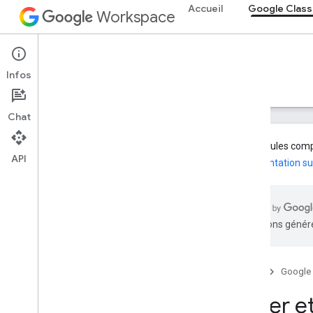
Accueil
Google Clas
Workspace
Google Classroom
Infos
Aperçu
Guides
Référence
Assistance
Chat
Les modules compl
API
documentation su
Aperçu
Chemins d'intégration
Devenir partenaire Google
traductions généré
Fonctionnalités de feuille de route et
d'aperçu
Accueil
Google
Premiers pas
Concepts clés
Créer e
Intégration