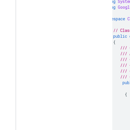
using
Syste
using
Googl
namespace
C
{
// Clas
public
{
/// 
/// 
/// 
/// 
/// 
/// 
pub
{
           
           