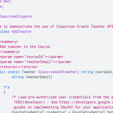
m.Net
;
e
;
lassroomSnippets
s to demonstrate the use of Classroom Create Teacher AP
class
AddTeacher
<summary>
Add teacher to the Course
</summary>
<param name="courseId"></param>
<param name="teacherEmail"></param>
<returns></returns>
lic
static
Teacher
ClassroomAddTeacher
(
string
courseId
string
teacherEmail
)
try
{
/* Load pre-authorized user credentials from the 
       TODO(developer) - See https://developers.google.
       guides on implementing OAuth2 for your applicati
GoogleCredential
credential
=
GoogleCredential
.
Ge