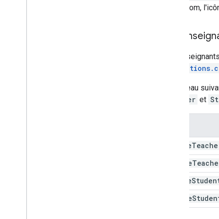
Classroom, l'ic
Les enseign
Les enseignants 
invitations.c
Le tableau suiva
Teacher
et
St
Create
Teache
Delete
Teache
Create
Studen
Delete
Studen
1