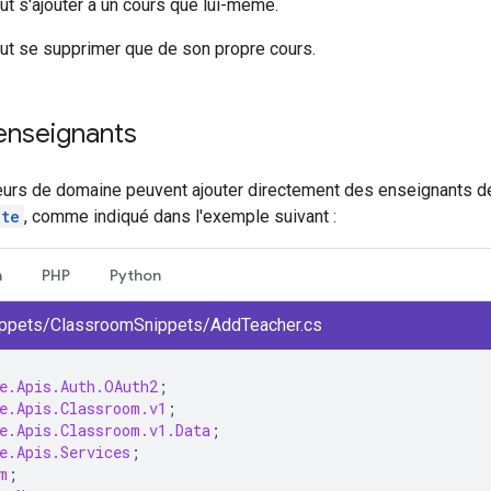
t s'ajouter à un cours que lui-même.
ut se supprimer que de son propre cours.
enseignants
eurs de domaine peuvent ajouter directement des enseignants d
ate
, comme indiqué dans l'exemple suivant :
a
PHP
Python
ppets/ClassroomSnippets/AddTeacher.cs
e.Apis.Auth.OAuth2
;
e.Apis.Classroom.v1
;
e.Apis.Classroom.v1.Data
;
e.Apis.Services
;
m
;