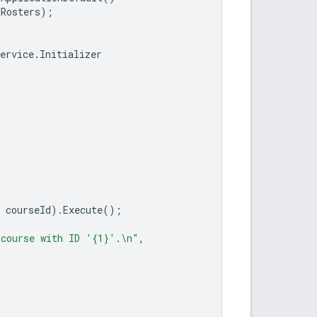
mRosters
);
ervice
.
Initializer
courseId
).
Execute
();
 course with ID '{1}'.\n"
,