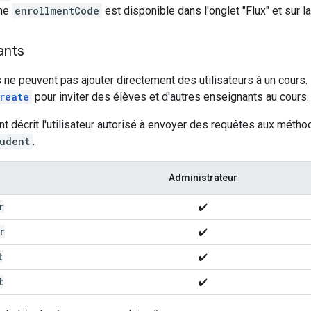
ône
enrollmentCode
est disponible dans l'onglet "Flux" et sur l
ants
ne peuvent pas ajouter directement des utilisateurs à un cours. I
reate
pour inviter des élèves et d'autres enseignants au cours.
nt décrit l'utilisateur autorisé à envoyer des requêtes aux méth
udent
.
Administrateur
r
✔️
r
✔️
t
✔️
t
✔️