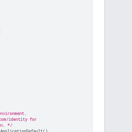
I
,
environment.
com/identity for 
on. */
tApplicationDefault
()