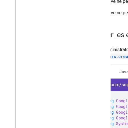
Un élève ne peu
2
Un élève ne pe
Gérer les 
Les administrat
teachers.cre
.NET
Jav
classroom/sni
using
Googl
using
Googl
using
Googl
using
Googl
using
Syste