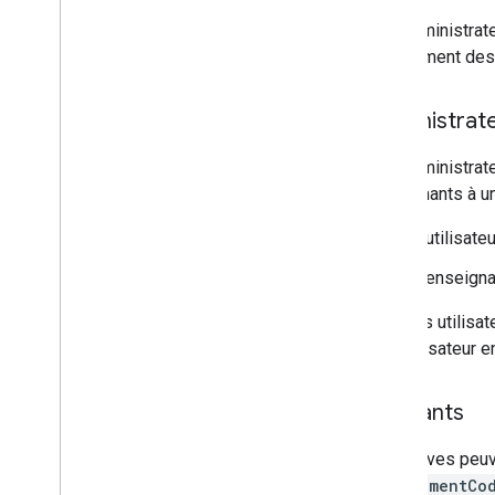
Les administrate
directement des 
Administrat
Les administrate
enseignants à un
L'utilisate
L'enseignan
Pour les utilisa
de l'utilisateur
Étudiants
Les élèves peuve
enrollmentCo