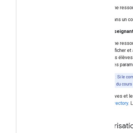
Créer et gérer des représentants
légaux
Une resso
Créer et gérer des groupes d'élèves
dans un co
Changements d'état
Dépannage
Les enseignan
Une resso
afficher et
les élèves
des paramè
Remarque
: Si le c
fonctionnalités du cours 
Les élèves et les
l'
API Directory
. 
Autorisati