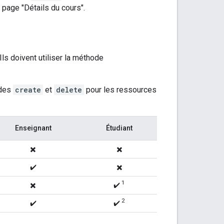
a page "Détails du cours".
ls doivent utiliser la méthode
odes
create
et
delete
pour les ressources
Enseignant
Étudiant
✖️
✖️
✔️
✖️
1
✖️
✔️
2
✔️
✔️