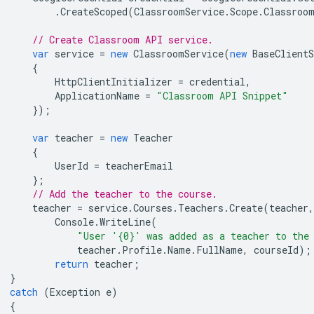
.
CreateScoped
(
ClassroomService
.
Scope
.
Classroo
// Create Classroom API service.
var
service
=
new
ClassroomService
(
new
BaseClientS
{
HttpClientInitializer
=
credential
,
ApplicationName
=
"Classroom API Snippet"
});
var
teacher
=
new
Teacher
{
UserId
=
teacherEmail
};
// Add the teacher to the course.
teacher
=
service
.
Courses
.
Teachers
.
Create
(
teacher
,
Console
.
WriteLine
(
"User '{0}' was added as a teacher to the
teacher
.
Profile
.
Name
.
FullName
,
courseId
);
return
teacher
;
}
catch
(
Exception
e
)
{