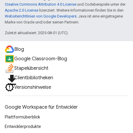
Creative Commons Attribution 4.0 License
und Codebeispiele unter der
Apache 2.0 License
lizenziert. Weitere Informationen finden Sie in den
Websiterichtlinien von Google Developers
. Java ist eine eingetragene
Marke von Oracle und/oder seinen Partnern.
Zuletzt aktualisiert: 2025-08-01 (UTC).
Blog
Google Classroom-Blog
Stapelübersicht
file_download
Clientbibliotheken
Versionshinweise
Google Workspace für Entwickler
Plattformüberblick
Entwicklerprodukte