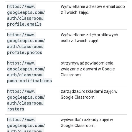
https:
/
/
www
.
Wyświetlanie adresów e-mail osób
googleapis
.
com
/
z Twoich zajęć.
auth
/
classroom
.
profile
.
emails
https:
/
/
www
.
Wyświetlanie zdjęć profilowych
googleapis
.
com
/
osób z Twoich zajęć.
auth
/
classroom
.
profile
.
photos
https:
/
/
www
.
otrzymywać powiadomienia
googleapis
.
com
/
związane z danymi w Google
auth
/
classroom
.
Classroom;
push-notifications
https:
/
/
www
.
zarządzać rozkładami zajęć w
googleapis
.
com
/
Google Classroom;
auth
/
classroom
.
rosters
https:
/
/
www
.
wyświetlać rozkłady zajęć w
googleapis
.
com
/
Google Classroom;
auth
/
classroom
.