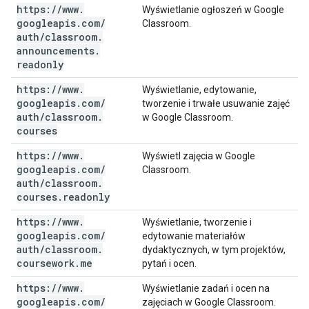
https:
/
/
www
.
Wyświetlanie ogłoszeń w Google
googleapis
.
com
/
Classroom.
auth
/
classroom
.
announcements
.
readonly
https:
/
/
www
.
Wyświetlanie, edytowanie,
googleapis
.
com
/
tworzenie i trwałe usuwanie zajęć
auth
/
classroom
.
w Google Classroom.
courses
https:
/
/
www
.
Wyświetl zajęcia w Google
googleapis
.
com
/
Classroom.
auth
/
classroom
.
courses
.
readonly
https:
/
/
www
.
Wyświetlanie, tworzenie i
googleapis
.
com
/
edytowanie materiałów
auth
/
classroom
.
dydaktycznych, w tym projektów,
coursework
.
me
pytań i ocen.
https:
/
/
www
.
Wyświetlanie zadań i ocen na
googleapis
.
com
/
zajęciach w Google Classroom.