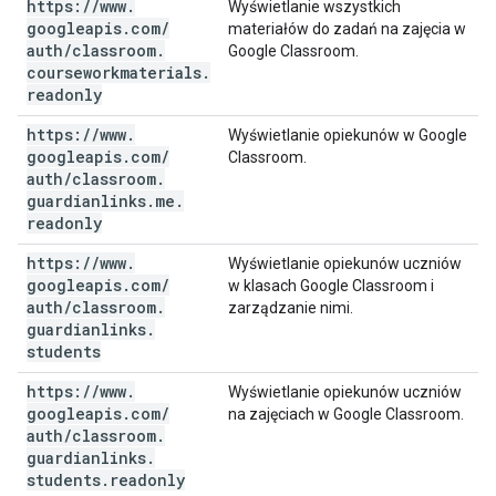
https:
/
/
www
.
Wyświetlanie wszystkich
googleapis
.
com
/
materiałów do zadań na zajęcia w
auth
/
classroom
.
Google Classroom.
courseworkmaterials
.
readonly
https:
/
/
www
.
Wyświetlanie opiekunów w Google
googleapis
.
com
/
Classroom.
auth
/
classroom
.
guardianlinks
.
me
.
readonly
https:
/
/
www
.
Wyświetlanie opiekunów uczniów
googleapis
.
com
/
w klasach Google Classroom i
auth
/
classroom
.
zarządzanie nimi.
guardianlinks
.
students
https:
/
/
www
.
Wyświetlanie opiekunów uczniów
googleapis
.
com
/
na zajęciach w Google Classroom.
auth
/
classroom
.
guardianlinks
.
students
.
readonly