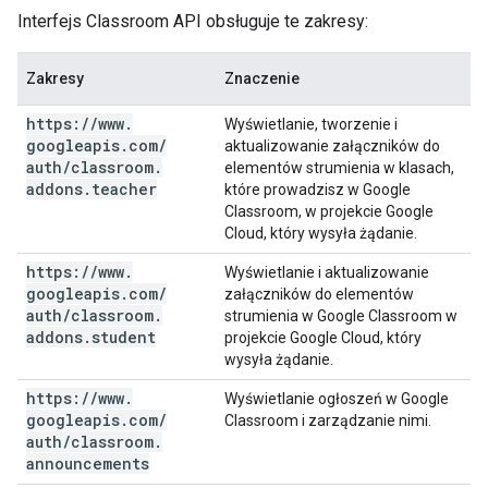
Interfejs Classroom API obsługuje te zakresy:
Zakresy
Znaczenie
https:
/
/
www
.
Wyświetlanie, tworzenie i
googleapis
.
com
/
aktualizowanie załączników do
auth
/
classroom
.
elementów strumienia w klasach,
addons
.
teacher
które prowadzisz w Google
Classroom, w projekcie Google
Cloud, który wysyła żądanie.
https:
/
/
www
.
Wyświetlanie i aktualizowanie
googleapis
.
com
/
załączników do elementów
auth
/
classroom
.
strumienia w Google Classroom w
addons
.
student
projekcie Google Cloud, który
wysyła żądanie.
https:
/
/
www
.
Wyświetlanie ogłoszeń w Google
googleapis
.
com
/
Classroom i zarządzanie nimi.
auth
/
classroom
.
announcements