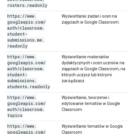
rosters
.
readonly
https:
/
/
www
.
Wyświetlanie zadań i ocen na
googleapis
.
com
/
zajęciach w Google Classroom.
auth
/
classroom
.
student-
submissions
.
me
.
readonly
https:
/
/
www
.
Wyświetlanie materiałów
googleapis
.
com
/
dydaktycznych i ocen uczniów na
auth
/
classroom
.
zajęciach w Google Classroom, na
student-
których uczysz lub którymi
submissions
.
zarządzasz.
students
.
readonly
https:
/
/
www
.
Wyświetlanie, tworzenie i
googleapis
.
com
/
edytowanie tematów w Google
auth
/
classroom
.
Classroom.
topics
https:
/
/
www
.
Wyświetlanie tematów w Google
googleapis
.
com
/
Classroom.