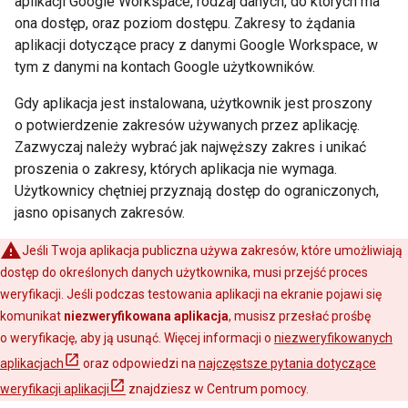
aplikacji Google Workspace, rodzaj danych, do których ma
ona dostęp, oraz poziom dostępu. Zakresy to żądania
aplikacji dotyczące pracy z danymi Google Workspace, w
tym z danymi na kontach Google użytkowników.
Gdy aplikacja jest instalowana, użytkownik jest proszony
o potwierdzenie zakresów używanych przez aplikację.
Zazwyczaj należy wybrać jak najwęższy zakres i unikać
proszenia o zakresy, których aplikacja nie wymaga.
Użytkownicy chętniej przyznają dostęp do ograniczonych,
jasno opisanych zakresów.
Jeśli Twoja aplikacja publiczna używa zakresów, które umożliwiają
dostęp do określonych danych użytkownika, musi przejść proces
weryfikacji. Jeśli podczas testowania aplikacji na ekranie pojawi się
komunikat
niezweryfikowana aplikacja
, musisz przesłać prośbę
o weryfikację, aby ją usunąć. Więcej informacji o
niezweryfikowanych
aplikacjach
oraz odpowiedzi na
najczęstsze pytania dotyczące
weryfikacji aplikacji
znajdziesz w Centrum pomocy.