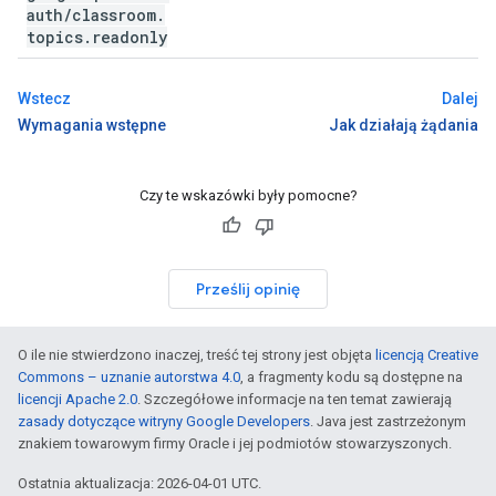
auth
/
classroom
.
topics
.
readonly
Wstecz
Dalej
Wymagania wstępne
Jak działają żądania
Czy te wskazówki były pomocne?
Prześlij opinię
O ile nie stwierdzono inaczej, treść tej strony jest objęta
licencją Creative
Commons – uznanie autorstwa 4.0
, a fragmenty kodu są dostępne na
licencji Apache 2.0
. Szczegółowe informacje na ten temat zawierają
zasady dotyczące witryny Google Developers
. Java jest zastrzeżonym
znakiem towarowym firmy Oracle i jej podmiotów stowarzyszonych.
Ostatnia aktualizacja: 2026-04-01 UTC.