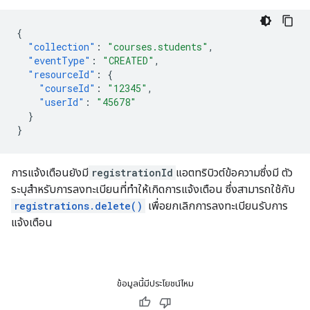
{
"collection"
:
"courses.students"
,
"eventType"
:
"CREATED"
,
"resourceId"
:
{
"courseId"
:
"12345"
,
"userId"
:
"45678"
}
}
การแจ้งเตือนยังมี
registrationId
แอตทริบิวต์ข้อความซึ่งมี ตัว
ระบุสำหรับการลงทะเบียนที่ทำให้เกิดการแจ้งเตือน ซึ่งสามารถใช้กับ
registrations.delete()
เพื่อยกเลิกการลงทะเบียนรับการ
แจ้งเตือน
ข้อมูลนี้มีประโยชน์ไหม