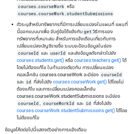
courses.courseWork
หรือ
courses.courseWork.studentSubmissions
ตัวระบุสำหรับทรัพยากรที่มีการเปลี่ยนแปลงในแผนที่ แผนที่
นี้ออกแบบมาเพื่อ จับคู่ข้อโต้แย้งกับ
get
วิธีการของ
ทรัพยากรที่เหมาะสม สำหรับการแจ้งเตือนเกี่ยวกับการ
เปลี่ยนแปลงบัญชีรายชื่อ ระบบจะป้อนข้อมูลในช่อง
courseId
และ
userId
และส่งข้อมูลดังกล่าวไปยัง
courses.students.get()
หรือ
courses.teachers.get()
ได้
โดยไม่ต้องแก้ไข ในทำนองเดียวกัน การเปลี่ยนแปลง
คอลเล็กชัน courses.courseWork จะมีช่อง
courseId
และ
id
ที่ส่งไปยัง
courses.courseWork.get()
ได้โดยไม่
ต้องแก้ไข และการเปลี่ยนแปลงคอลเล็กชัน
courses.courseWork.studentSubmissions จะมีช่อง
courseId
,
courseWorkId
และ
id
ที่ส่งไปยัง
courses.courseWork.studentSubmissions.get()
ได้โดย
ไม่ต้องแก้ไข
ข้อมูลโค้ดต่อไปนี้แสดงตัวอย่างการแจ้งเตือน