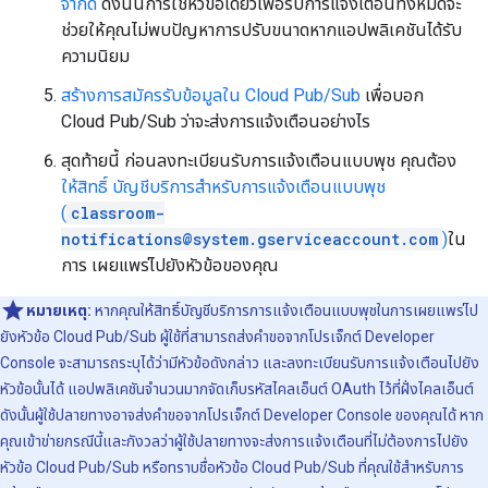
จำกัด
ดังนั้นการใช้หัวข้อเดียวเพื่อรับการแจ้งเตือนทั้งหมดจะ
ช่วยให้คุณไม่พบปัญหาการปรับขนาดหากแอปพลิเคชันได้รับ
ความนิยม
สร้างการสมัครรับข้อมูลใน Cloud Pub/Sub
เพื่อบอก
Cloud Pub/Sub ว่าจะส่งการแจ้งเตือนอย่างไร
สุดท้ายนี้ ก่อนลงทะเบียนรับการแจ้งเตือนแบบพุช คุณต้อง
ให้สิทธิ์ บัญชีบริการสำหรับการแจ้งเตือนแบบพุช
(
classroom-
notifications@system.gserviceaccount.com
)
ใน
การ เผยแพร่ไปยังหัวข้อของคุณ
หมายเหตุ:
หากคุณให้สิทธิ์บัญชีบริการการแจ้งเตือนแบบพุชในการเผยแพร่ไป
ยังหัวข้อ Cloud Pub/Sub ผู้ใช้ที่สามารถส่งคำขอจากโปรเจ็กต์ Developer
Console จะสามารถระบุได้ว่ามีหัวข้อดังกล่าว และลงทะเบียนรับการแจ้งเตือนไปยัง
หัวข้อนั้นได้ แอปพลิเคชันจำนวนมากจัดเก็บรหัสไคลเอ็นต์ OAuth ไว้ที่ฝั่งไคลเอ็นต์
ดังนั้นผู้ใช้ปลายทางอาจส่งคำขอจากโปรเจ็กต์ Developer Console ของคุณได้ หาก
คุณเข้าข่ายกรณีนี้และกังวลว่าผู้ใช้ปลายทางจะส่งการแจ้งเตือนที่ไม่ต้องการไปยัง
หัวข้อ Cloud Pub/Sub หรือทราบชื่อหัวข้อ Cloud Pub/Sub ที่คุณใช้สำหรับการ