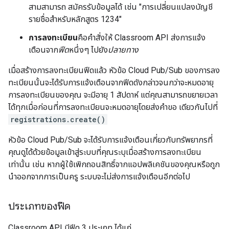
สามสามารถ สมัครรับข้อมูลได้ เช่น "การเปลี่ยนแปลงบัญชี
รายชื่อสำหรับหลักสูตร 1234"
การลงทะเบียน
คือคำสั่งให้ Classroom API ส่งการแจ้ง
เตือนจาก
ฟีด
หนึ่งๆ ไปยัง
ปลายทาง
เมื่อสร้างการลงทะเบียนฟีดแล้ว หัวข้อ Cloud Pub/Sub ของการลง
ทะเบียนนั้นจะได้รับการแจ้งเตือนจากฟีดดังกล่าวจนกว่าจะหมดอายุ
การลงทะเบียนของคุณ จะมีอายุ 1 สัปดาห์ แต่คุณสามารถขยายเวลา
ได้ทุกเมื่อก่อนที่การลงทะเบียนจะหมดอายุโดยส่งคำขอ เดียวกันไปที่
registrations.create()
หัวข้อ Cloud Pub/Sub จะได้รับการแจ้งเตือนเกี่ยวกับทรัพยากรที่
คุณดูได้ด้วยข้อมูลเข้าสู่ระบบที่คุณระบุเมื่อสร้างการลงทะเบียน
เท่านั้น เช่น หากผู้ใช้เพิกถอนสิทธิ์จากแอปพลิเคชันของคุณหรือถูก
นำออกจากการเป็นครู ระบบจะไม่ส่งการแจ้งเตือนอีกต่อไป
ประเภทของฟีด
Classroom API มีฟีด 3 ประเภท ได้แก่