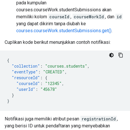
pada kumpulan
courses.courseWork.studentSubmissions akan
memiliki kolom
courseId
,
courseWorkId
, dan
id
yang dapat dikirim tanpa diubah ke
courses.courseWork.studentSubmissions.get()
.
Cuplikan kode berikut menunjukkan contoh notifikasi:
{
"collection"
:
"courses.students"
,
"eventType"
:
"CREATED"
,
"resourceId"
:
{
"courseId"
:
"12345"
,
"userId"
:
"45678"
}
}
Notifikasi juga memiliki atribut pesan
registrationId
,
yang berisi ID untuk pendaftaran yang menyebabkan