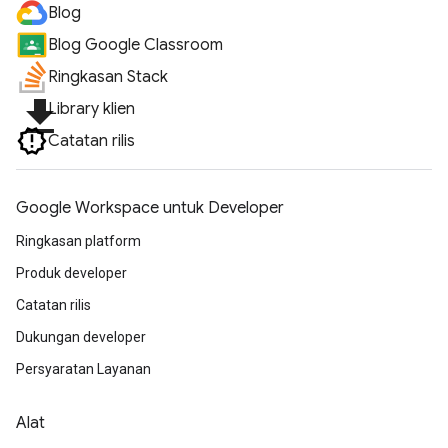
Blog
Blog Google Classroom
Ringkasan Stack
file_download
Library klien
Catatan rilis
Google Workspace untuk Developer
Ringkasan platform
Produk developer
Catatan rilis
Dukungan developer
Persyaratan Layanan
Alat