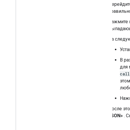
Перейдит
правильн
Нажмите 
выпадающ
На следу
Уст
В р
для 
call
этом
любо
Наж
После эт
JSON»
. С