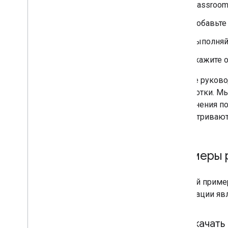
Дополнительные требования
Classroom
Курсовая работа
Добавьте 
Кнопка «Поделиться классом»
One
Roster для студенческих
Выполняй
информационных систем
Укажите 
API класса
Данное руково
Курсы
разработки. М
Курсовая работа
выполнения по
Цели обучения
рассматривают
Оценки
Списки и опекуны
Изменения состояния
Примеры 
Устранение неполадок
Полный пример
реализации яв
Где скачать