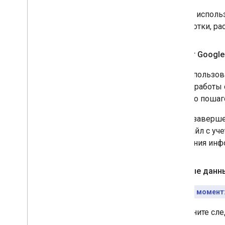
Можно исполь
разработки, р
Проект Google
Для использов
начала работы
первого пошаг
После заверше
этот файл с у
получения инф
Учетные данн
Ключевой момент
Выполните сле