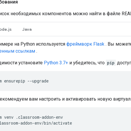
бования
исок необходимых компонентов можно найти в файле REA
ode.js
Java
имере на Python используется
фреймворк Flask
. Вы может
ленным ссылкам
.
димости установите
Python 3.7+
и убедитесь, что
pip
доступ
m
ensurepip
--upgrade
екомендуем вам настроить и активировать новую виртуаль
m
venv
.classroom-addon-env
lassroom-addon-env/bin/activate