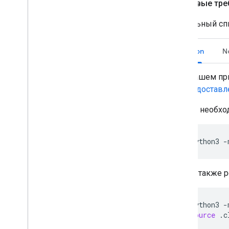
Языковые тре
Актуальный сп
Python
N
В нашем пр
предостав
При необхо
python3
-
Мы также р
python3
-
source
.c