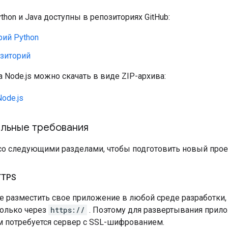
hon и Java доступны в репозиториях GitHub:
рий Python
озиторий
 Node.js можно скачать в виде ZIP-архива:
ode.js
льные требования
со следующими разделами, чтобы подготовить новый прое
TTPS
е разместить свое приложение в любой среде разработки,
только через
https://
. Поэтому для развертывания прилож
м потребуется сервер с SSL-шифрованием.