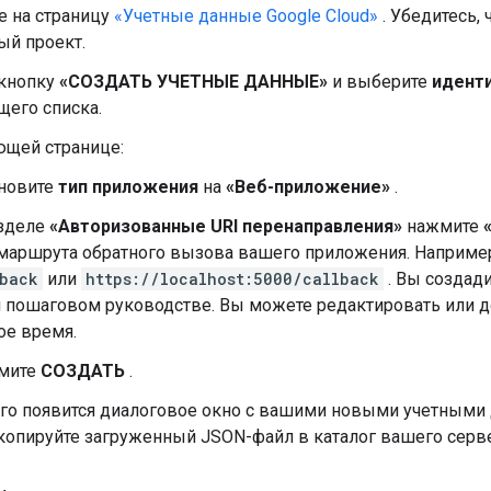
е на страницу
«Учетные данные Google Cloud»
. Убедитесь, 
ый проект.
кнопку
«СОЗДАТЬ УЧЕТНЫЕ ДАННЫЕ»
и выберите
идент
его списка.
ющей странице:
ановите
тип приложения
на
«Веб-приложение»
.
азделе
«Авторизованные URI перенаправления»
нажмите
маршрута обратного вызова вашего приложения. Наприме
back
или
https://localhost:5000/callback
. Вы создади
 пошаговом руководстве. Вы можете редактировать или 
е время.
мите
СОЗДАТЬ
.
ого появится диалоговое окно с вашими новыми учетным
копируйте загруженный JSON-файл в каталог вашего серв