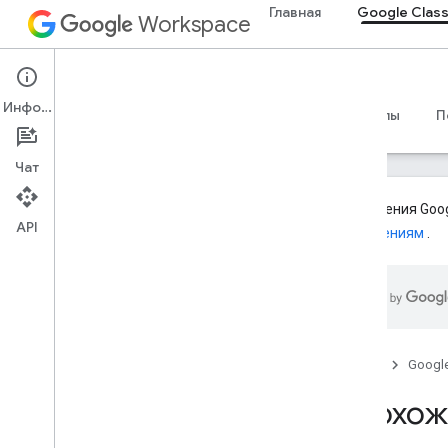
Главная
Google Clas
Workspace
Google Classroom
Информация
Обзор
Руководства
Справочные материалы
П
Чат
Дополнения Goog
API
дополнениям
.
Обзор
Пути интеграции
Партнерство с Google
Дорожная карта и функции
предварительного просмотра
Главная
Googl
Начать
Прохож
Ключевые идеи
Регистрация