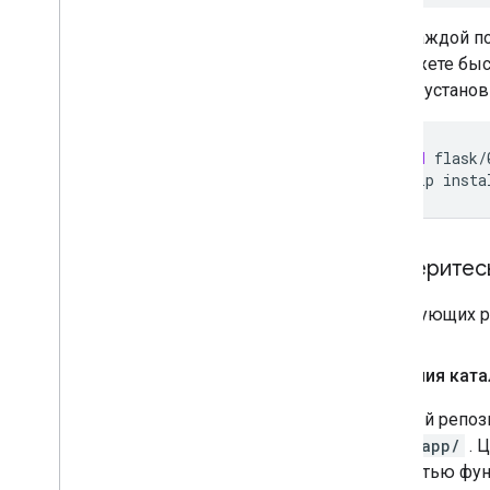
В каждой п
можете быс
для устано
cd
flask/
pip
insta
Разберитесь
В следующих р
Названия ката
Каждый репози
basic-app/
. 
полностью фун