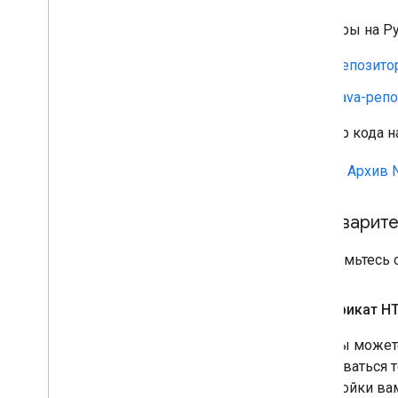
Примеры на Pyt
Репозито
Java-реп
Пример кода на
Архив N
Предварите
Ознакомьтесь 
Сертификат H
Хотя вы может
пользоваться 
надстройки ва