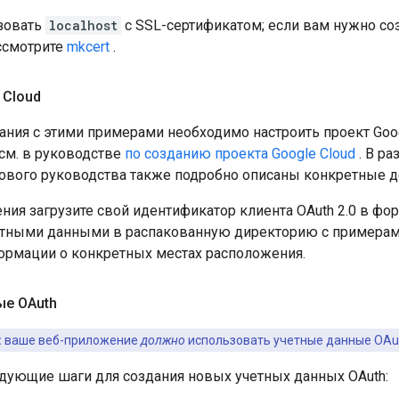
зовать
localhost
с SSL-сертификатом; если вам нужно со
ассмотрите
mkcert
.
 Cloud
ания с этими примерами необходимо настроить проект Goo
 см. в руководстве
по созданию проекта Google Cloud
. В ра
ового руководства также подробно описаны конкретные де
ния загрузите свой идентификатор клиента OAuth 2.0 в фо
четными данными в распакованную директорию с примерам
ормации о конкретных местах расположения.
ые OAuth
:
ваше веб-приложение
должно
использовать учетные данные OAuth
дующие шаги для создания новых учетных данных OAuth: