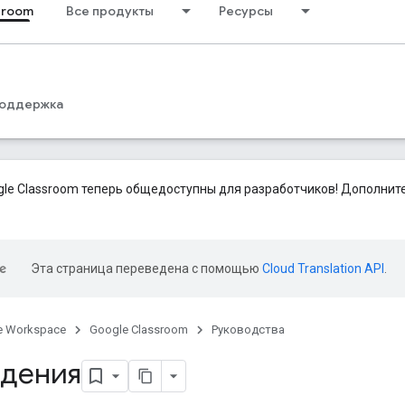
sroom
Все продукты
Ресурсы
оддержка
le Classroom теперь общедоступны для разработчиков! Дополни
Эта страница переведена с помощью
Cloud Translation API
.
e Workspace
Google Classroom
Руководства
дения