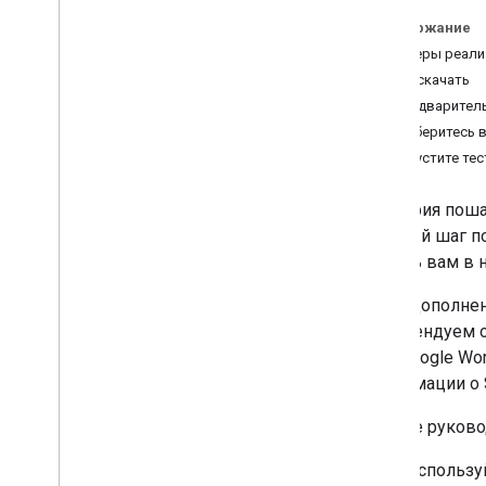
Рекомендации
Содержание
Примеры реали
Пути интеграции
Где скачать
Дополнения для Класса
Предварител
Введение
Разберитесь в
Начать
Запустите те
Руководства для разработчиков
Пошаговые руководства
Эта серия пош
Обзор
Каждый шаг по
Создать надстройку
помочь вам в 
Войдите в систему
Ваше дополнен
Обработка повторных
посещений
рекомендуем о
Вложения типа контента
SDK Google Wor
Вложения типа деятельности
информации о 
Оценки вложений и возврат
оценок
Данное руково
Внешние вложения и сдача
заданий
Используй