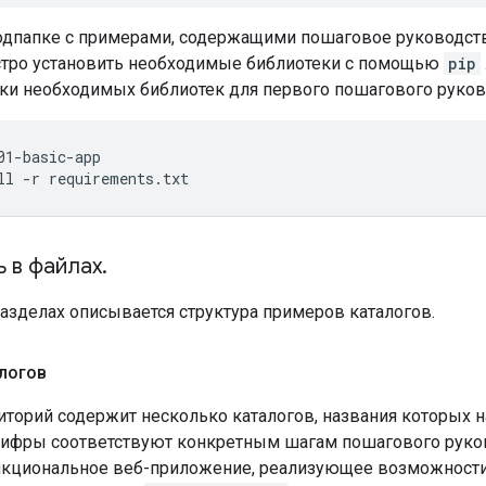
одпапке с примерами, содержащими пошаговое руководств
тро установить необходимые библиотеки с помощью
pip
вки необходимых библиотек для первого пошагового руков
01-basic-app
ll
-r
requirements.txt
 в файлах
.
азделах описывается структура примеров каталогов.
логов
торий содержит несколько каталогов, названия которых н
Цифры соответствуют конкретным шагам пошагового руко
кциональное веб-приложение, реализующее возможности