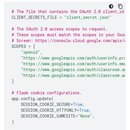
# The file that contains the OAuth 2.0 client_id a
CLIENT_SECRETS_FILE
=
"client_secret.json"
# The OAuth 2.0 access scopes to request.
# These scopes must match the scopes in your Googl
# Screen: https://console.cloud.google.com/apis/cr
SCOPES
=
[
"openid"
,
"https://www.googleapis.com/auth/userinfo.prof
"https://www.googleapis.com/auth/userinfo.emai
"https://www.googleapis.com/auth/classroom.add
"https://www.googleapis.com/auth/classroom.add
]
# Flask cookie configurations.
app
.
config
.
update
(
SESSION_COOKIE_SECURE
=
True
,
SESSION_COOKIE_HTTPONLY
=
True
,
SESSION_COOKIE_SAMESITE
=
"None"
,
)