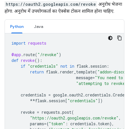
https://oauth2.googleapis.com/revoke
अनुरोध भेजना
होगा. अनुरोध में उपयोगकर्ता का ऐक्सेस टोकन शामिल होना चाहिए.
Python
Java
import
requests
@app
.
route
(
"/revoke"
)
def
revoke
():
if
"credentials"
not
in
flask
.
session
:
return
flask
.
render_template
(
"addon-discov
message
=
"You need to a
"attempting to revoke 
credentials
=
google
.
oauth2
.
credentials
.
Credent
**
flask
.
session
[
"credentials"
])
revoke
=
requests
.
post
(
"https://oauth2.googleapis.com/revoke"
,
params
=
{
"token"
:
credentials
.
token
},