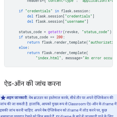
headers
=
{
"content-type"
:
"application/x-ww
if
"credentials"
in
flask
.
session
:
del
flask
.
session
[
"credentials"
]
del
flask
.
session
[
"username"
]
status_code
=
getattr
(
revoke
,
"status_code"
)
if
status_code
==
200
:
return
flask
.
render_template
(
"authorizatio
else
:
return
flask
.
render_template
(
"index.html"
,
message
=
"An error occurr
ऐड-ऑन की जांच करना
अहम जानकारी:
वेब ब्राउज़र का इस्तेमाल करके, सीधे तौर पर अपने ऐप्लिकेशन की
जांच की जा सकती है. हालांकि, आपको मुख्य रूप से Classroom ऐड-ऑन के iframe में
इसकी जांच करनी चाहिए. अपने वेब ऐप्लिकेशन को iframe में लोड करने पर, कुछ
असामान्य व्यवहार देखने को मिल सकते हैं. हर iframe के बारे में जानकारी पाने के लिए,