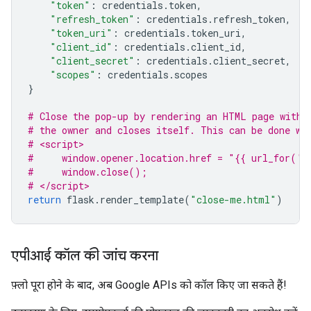
"token"
:
credentials
.
token
,
"refresh_token"
:
credentials
.
refresh_token
,
"token_uri"
:
credentials
.
token_uri
,
"client_id"
:
credentials
.
client_id
,
"client_secret"
:
credentials
.
client_secret
,
"scopes"
:
credentials
.
scopes
}
# Close the pop-up by rendering an HTML page with 
# the owner and closes itself. This can be done wi
# <script>
#     window.opener.location.href = "{{ url_for('c
#     window.close();
# </script>
return
flask
.
render_template
(
"close-me.html"
)
एपीआई कॉल की जांच करना
फ़्लो पूरा होने के बाद, अब Google APIs को कॉल किए जा सकते हैं!