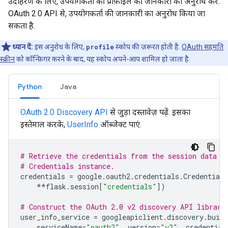
उदाहरण के लिए, उपयोगकर्ता की प्रोफ़ाइल की जानकारी का अनुरोध करें.
OAuth 2.0 API से, उपयोगकर्ता की जानकारी का अनुरोध किया जा
सकता है.
ध्यान दें:
इस अनुरोध के लिए,
profile
स्कोप की ज़रूरत होती है.
OAuth सहमति
स्क्रीन
को कॉन्फ़िगर करने के बाद, यह स्कोप अपने-आप शामिल हो जाता है.
Python
Java
OAuth 2.0 Discovery API
से जुड़ा दस्तावेज़ पढ़ें. इसका
इस्तेमाल करके,
UserInfo
ऑब्जेक्ट पाएं.
# Retrieve the credentials from the session data a
# Credentials instance.
credentials
=
google
.
oauth2
.
credentials
.
Credentials
**
flask
.
session
[
"credentials"
])
# Construct the OAuth 2.0 v2 discovery API library
user_info_service
=
googleapiclient
.
discovery
.
build
serviceName
=
"oauth2"
,
version
=
"v2"
,
credential