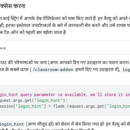
 ऐक्सेस करना
आरआई स्ट्रिंग में आपके वेब ऐप्लिकेशन को पास किए जाते हैं. इन वैल्यू को अपने से
ी, इनका इस्तेमाल उपयोगकर्ता के बारे में जानकारी सेव करने और उसे वापस पाने 
 जब ऐड-ऑन को पहली बार खोला जाता है.
ava
 राउट की परिभाषाओं पर जाएं (अगर आपको दिए गए उदाहरण का पालन करना ह
पेज के सबसे ऊपर (
/classroom-addon
हमारे दिए गए उदाहरण में),
log
gin_hint query parameter is available, we'll store it in
quest
.
args
.
get
(
"login_hint"
):
ession
[
"login_hint"
]
=
flask
.
request
.
args
.
get
(
"login_hi
login_hint
(अगर मौजूद हो) को सेशन में सेव किया गया हो. इन वैल्यू को स