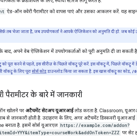
कर्ता के क्रेडेंशियल के लिए, स्थायी स्टोरेज लागू करते हैं.
nt
ऐड-ऑन क्वेरी पैरामीटर को वापस पाएं और उसका आकलन करें. यह साइ
िर्फ़ तब भेजा जाता है, जब उपयोगकर्ता ने आपके ऐप्लिकेशन को अनुमति दी हो. जब कोई
ने के बाद, अपने वेब ऐप्लिकेशन में उपयोगकर्ताओं को पूरी अनुमति दी जा सकती
ू को पूरा करने से पहले, इस सीरीज़ के पिछले वॉकट्रू पूरे करें. इस वॉकट्रू में, पिछले वॉकट्रू 
 वॉकट्रू के लिए पूरा
सोर्स कोड
डाउनलोड किया जा सकता है. इस खास वॉकट्रू का कोड,
/0
री पैरामीटर के बारे में जानकारी
ऑन खोलने पर
अटैचमेंट सेटअप यूआरआई
लोड करता है. Classroom, यूआर
 हिसाब से जानकारी होती है. उदाहरण के लिए, अगर अटैचमेंट डिस्कवरी यूआरआई
 बनाता है. इसमें सोर्स यूआरएल
https://example.com/addon?
itemId=YYY&itemType=courseWork&addOnToken=ZZZ
पर सेट ह