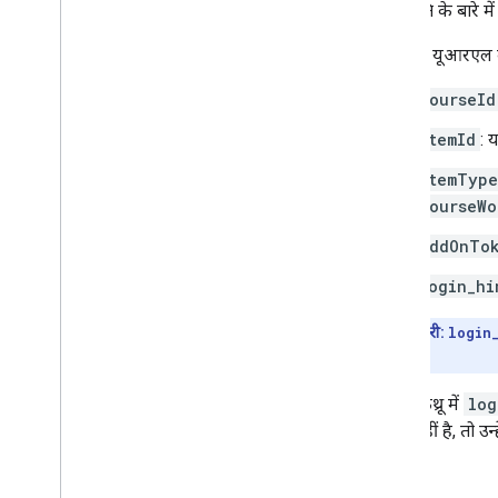
इस स्थिति के बारे म
डिस्कवरी यूआरएल के
courseId
itemId
: 
itemType
courseWo
addOnTo
login_hi
अहम जानकारी:
login
भेजा जाएगा.
इस वॉल्कथ्रू में
log
मौजूद नहीं है, तो उ
जाता है.