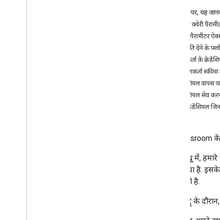
सबसे सही तरीके
इस पेज पर, यह जानक
आईफ़्रेम क्वेरी पैरामी
इंटिग्रेशन पाथ
क्वेरी पैरामीटर ऐक
Classroom ऐड-ऑन
अनुमति देने के फ़्लो
शुरुआती जानकारी
उपयोगकर्ता के क्रेडें
शुरू करना
उपयोगकर्ता स्कीम
डेवलपर गाइड
क्रेडेंशियल वापस प
निर्देशों के साथ कदम-दर-कदम निर्देश
क्रेडेंशियल सेव कर
खास जानकारी
ऐसे क्रेडेंशियल ज
ऐड-ऑन बनाएं
उपयोगकर्ता को साइन इन करने दें
बार-बार होने वाली विज़िट मैनेज करें
यह Classroom के ऐ
कॉन्टेंट-टाइप अटैचमेंट
गतिविधि-प्रकार अटैचमेंट
इस वॉकथ्रू में, हम
अटैचमेंट ग्रेड और ग्रेड पासबैक
बताया गया है. इसके
बाहरी अटैचमेंट और असाइनमेंट सबमिट
यह ज़रूरी है.
करना
ऐड-ऑन की ज़रूरी शर्तें
इस वॉकट्रू के दौरा
कोर्सवर्क