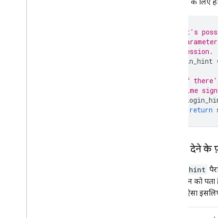
समय के लिए हो
# It's poss
# parameter
# session.
login_hint
# If there'
# time sign
if
login_hi
return
अनुमति देने के फ़
login_hint
पैर
ऐप्लिकेशन को पता ह
जाता है. ऐसा इसलिए 