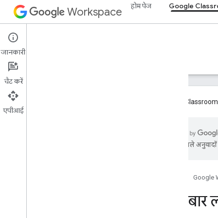
होम पेज
Google Class
Workspace
Google Classroom
जानकारी
खास जानकारी
गाइड
रेफ़रंस
सहायता
चैट करें
Google Classroom ऐड
एपीआई
खास जानकारी
इंटिग्रेशन पाथ
एआई से मिले अनुवादों म
Google का पार्टनर बनना
रोडमैप और प्रीव्यू से जुड़ी सुविधाएं
होम पेज
Google 
शुरू करना
बार-बार 
वीडियो के विषय से जुड़े मुख्य कॉन्सेप्ट
ऑनबोर्ड करना