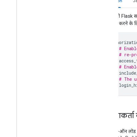
Python
J
अपनी Flask सर्व
कॉल करने के 
authorizati
# Enabl
# re-pr
access_
# Enabl
include
# The u
login_h
उपयोगकर्ता क
अगर ऐड-ऑन लोड 