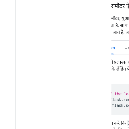
क्वेरी पैरामीटर
क्वेरी पैरामीटर, यू
किया जाता है. साथ ह
पास किए जाते हैं,
Python
J
अपनी फ़्लास्क
ऑन के लैंडिंग 
करें:
# If the lo
if
flask
.
re
flask
.
s
पक्का करें कि