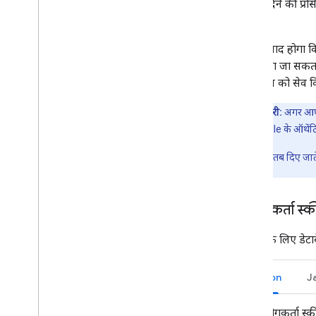
अनुमति देने की प्र
चाहिए.
आपको याद होगा कि 
लिए किया जा सकता 
क्रेडेंशियल को सेव 
अहम जानकारी:
अगर आपने
टोकन है, तो Google के ऑथेंट
रीफ़्रेश टोकन सिर्फ़ तब दिए 
उपयोगकर्ता स्
User
के लिए डेटा
Python
J
उपयोगकर्ता स्