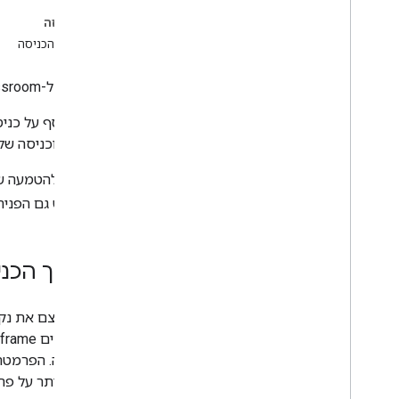
שיטות מומלצות
בדף הזה
תהליך הכניסה
נתיבים לשילוב
תוספים ל-Classroom
תוספים ל-Google Classroom
מבוא
מידע נוסף על כניס
מתחילים
הרשמה וכניסה של
סקירה כללית
המסלול למפתחים
הוראות להטמעה של כניסה יחידה (SSO) באמצעות
התהליכים שעוברים המשתמשים
חלקה יש גם הפניה
סקירה כללית
iframes
דף האפליקציה של התוסף
תהליך הכני
כניסה
קבצים מצורפים
חוויה בנייד
כדי לצמצם את נקודות החיכוך 
תמיכה ומשוב של משתמשים
כשפותחים iframe. ‫
השוואה לכלי LTI
הראשונה. הפרמטר הזה 
מדריכים למפתחים
מפורט יותר על פר