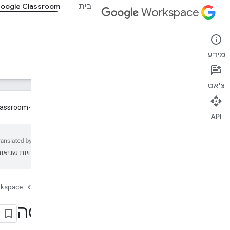
בית
oogle Classroom
Workspace
Google Classroom
מידע
סקירה כללית
מדריכים
חומרי עזר
תמיכה
צ'אט
תוספים ל-Google Classroom זמינים עכשיו למפתחים! למידע נוסף, יש לעיין ב
API
סקירה כללית
נתיבים לשילוב
עשויות להיות שגיאות
שותפות עם Google
מפת הדרכים ותכונות בגרסת טרום-השקה
(Preview)
דף הבית
rkspace
מתחילים
כניסה
מושגים מרכזיים
הדרכה למשתמשים חדשים