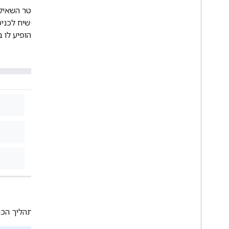
הדרכות מפורטות
אם פרמטר השאי
דרישות לגבי תוספים
תיבת דו-שיח לכניסה לחשבון Google. הכפ
קורס
אמורה להופיע לו 
לחצן השיתוף ב-Classroom
Roster למערכות מידע על תלמידים
One
Classroom API
קורסים
עבודות
יעדי למידה
ציונים
רשימות של תלמידים ואפוטרופוסים
שינויים במצב
פתרון בעיות
איור 1.
תהליך הכנ