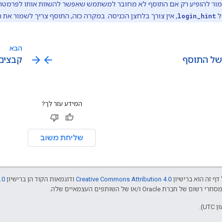
מור להופיע רק אם התוסף לא מחובר למשתמש שאפשר להשוות אותו לפרמט
ל
login_hint
, אין צורך בלחצן הכניסה. במקרה כזה, התוסף צריך לשמור א
הבא
arrow_forward
arrow_back
של התוסף
קבצים 
המידע עזר לך?
שליחת משוב
דף זה הוא ברישיון
Creative Commons Attribution 4.0
ודוגמאות הקוד הן ברישיון
.0