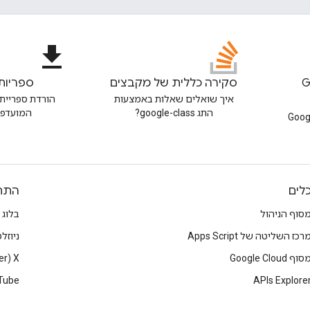
file_download
Goo
סקירה כללית של מקבצים
ספריות
איך שואלים שאלות באמצעות
הורדת ספריית
התג google-class?
המועדפת
ל הבלוג של Google
לים
התח
סוף הניהול
בלוג
רכז השליטה של Apps Script
ניוזל
סוף Google Cloud
X‏ (Twitter)
Tube
APIs Explore