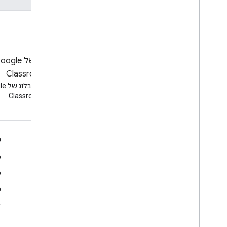
בלוג
הבלוג של gle
קריאת הבלוג Google
Classroom
Workspace Developers
קריאה ש
Classroom
Google Workspace למפתחים
כ
סקירה כללית של הפלטפורמה
מ
מוצרים למפתחים
מ
נתוני גרסה
מ
תמיכת מפתחים
r
תנאים והגבלות