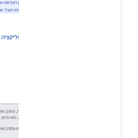
חשוב:
לחצן הכניסה א
המחובר באמצעות הערך ש
הקודם
דף האפליקציה 
אלא אם צוין אחרת, התוכן של 
Developers‏
.‏ Java הוא סימן מסחרי רשום של חברת Oracle ו/או של השותפים העצמאיים שלה.
עדכון אחרון: 2026-04-23 (שעון UTC).