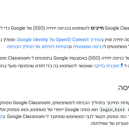
חייבים
להשתמש בכניסה יחידה (SSO) של Google כדי לזהות ולאמת משתמשים.
ה יחידה זמין ב
מדריך OpenID Connect של Google Identity
 משתמשים ל
כניסה אוטומטית
וב
הנחיות למיתוג של תהליך הכניסה
.
 Google בתוספים ל-Classroom מופיעות ב
 ל
תוכנית בדיקה
שאפשר להשתמש בה כדי לוודא שהתוסף פועל בהתא
סה
בתהליך הכניסה למשתמשים, Google Classroom מספקת את פרמטר השאילתה
login_hint
הוא מזהה Google ייחודי של משתמש, והוא מסופק
אחר
מספק הקשר לגבי המשתמש שמחובר ל-Google Classroom. ב
דף
מטרים של שאילתות.