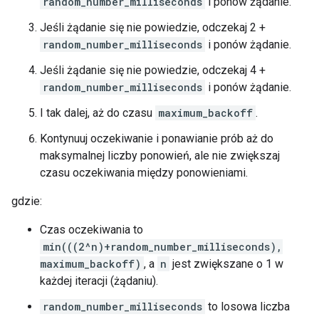
random_number_milliseconds
i ponów żądanie.
Jeśli żądanie się nie powiedzie, odczekaj 2 +
random_number_milliseconds
i ponów żądanie.
Jeśli żądanie się nie powiedzie, odczekaj 4 +
random_number_milliseconds
i ponów żądanie.
I tak dalej, aż do czasu
maximum_backoff
.
Kontynuuj oczekiwanie i ponawianie prób aż do
maksymalnej liczby ponowień, ale nie zwiększaj
czasu oczekiwania między ponowieniami.
gdzie:
Czas oczekiwania to
min(((2^n)+random_number_milliseconds),
maximum_backoff)
, a
n
jest zwiększane o 1 w
każdej iteracji (żądaniu).
random_number_milliseconds
to losowa liczba