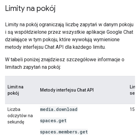
Limity na pokój
Limity na pokój ograniczają liczbę zapytań w danym pokoju
i są współdzielone przez wszystkie aplikacje Google Chat
działające w tym pokoju, które wywołują wymienione
metody interfejsu Chat API dla każdego limitu.
W tabeli poniżej znajdziesz szczegółowe informacje o
limitach zapytań na pokój:
Limit na
Limit
Metody interfejsu Chat API
pokój
seku
media.download
Liczba
15
odczytów na
spaces.get
sekundę
spaces.members.get