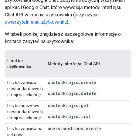
użytkownika Google Chat. Zapytania dotyczą wszystkich
aplikacji Google Chat, które wywołują metodę interfejsu
Chat API w imieniu użytkownika (przy użyciu
uwierzytelnienia użytkownika
).
W tabeli poniżej znajdziesz szczegółowe informacje o
limitach zapytań na użytkownika:
Limit na
Metody interfejsu Chat API
użytkownika
customEmojis.create
Liczba zapisów
niestandardowych
customEmojis.delete
emoji na sekundę
customEmojis.get
Liczba odczytów
niestandardowych
customEmojis.list
emoji na sekundę
users.sections.create
Liczba zapisów na
sekundę