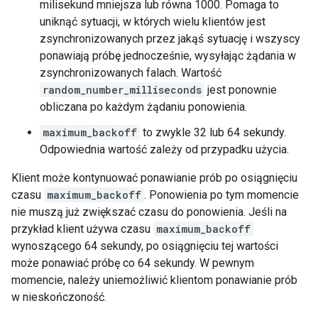
milisekund mniejsza lub równa 1000. Pomaga to
uniknąć sytuacji, w których wielu klientów jest
zsynchronizowanych przez jakąś sytuację i wszyscy
ponawiają próbę jednocześnie, wysyłając żądania w
zsynchronizowanych falach. Wartość
random_number_milliseconds
jest ponownie
obliczana po każdym żądaniu ponowienia.
maximum_backoff
to zwykle 32 lub 64 sekundy.
Odpowiednia wartość zależy od przypadku użycia.
Klient może kontynuować ponawianie prób po osiągnięciu
czasu
maximum_backoff
. Ponowienia po tym momencie
nie muszą już zwiększać czasu do ponowienia. Jeśli na
przykład klient używa czasu
maximum_backoff
wynoszącego 64 sekundy, po osiągnięciu tej wartości
może ponawiać próbę co 64 sekundy. W pewnym
momencie, należy uniemożliwić klientom ponawianie prób
w nieskończoność.