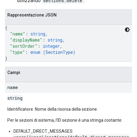
utilizzando
sections.delete
.
Rappresentazione JSON
{
"name"
: 
string
,
"displayName"
: 
string
,
"sortOrder"
: 
integer
,
"type"
: 
enum (
SectionType
)
}
Campi
name
string
Identificatore. Nome della risorsa della sezione.
Per le sezioni di sistema, l'ID sezione è una stringa costante:
DEFAULT_DIRECT_MESSAGES: