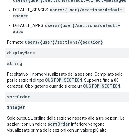
users/{user}/sections/default-direct-messages
users/{user}/sections/default-
DEFAULT_SPACES:
spaces
users/{user}/sections/default-
DEFAULT_APPS:
apps
users/{user}/sections/{section}
Formato:
display
Name
string
Facoltativo. Il nome visualizzato della sezione. Compilato solo
CUSTOM_SECTION
per le sezioni di tipo
. Supporta fino a 80
CUSTOM_SECTION
caratteri. Obbligatorio quando si crea un
.
sort
Order
integer
Solo output. L'ordine della sezione rispetto alle altre sezioni. Le
sortOrder
sezioni con un valore
inferiore vengono
visualizzate prima delle sezioni con un valore più alto.