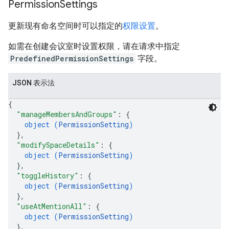
Permission
Settings
更新现有命名空间时可以指定的
权限设置
。
如需在创建会议室时设置权限，请在请求中指定
PredefinedPermissionSettings
字段。
JSON 表示法
{
"manageMembersAndGroups"
: 
{
object (
PermissionSetting
)
}
,
"modifySpaceDetails"
: 
{
object (
PermissionSetting
)
}
,
"toggleHistory"
: 
{
object (
PermissionSetting
)
}
,
"useAtMentionAll"
: 
{
object (
PermissionSetting
)
}
,