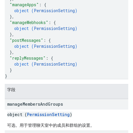
"manageApps"
: 
{
object (
PermissionSetting
)
}
,
"manageWebhooks"
: 
{
object (
PermissionSetting
)
}
,
"postMessages"
: 
{
object (
PermissionSetting
)
}
,
"replyMessages"
: 
{
object (
PermissionSetting
)
}
}
字段
manage
Members
And
Groups
object (
PermissionSetting
)
可选。用于管理聊天室中的成员和群组的设置。