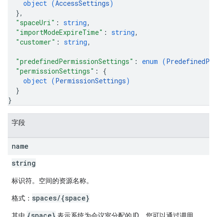
object (
AccessSettings
)
}
,
"spaceUri"
: 
string
,
"importModeExpireTime"
: 
string
,
"customer"
: 
string
,
"predefinedPermissionSettings"
: 
enum (
PredefinedPe
"permissionSettings"
: 
{
object (
PermissionSettings
)
}
}
字段
name
string
标识符。空间的资源名称。
spaces/{space}
格式：
{space}
其中
表示系统为会议室分配的 ID。您可以通过调用