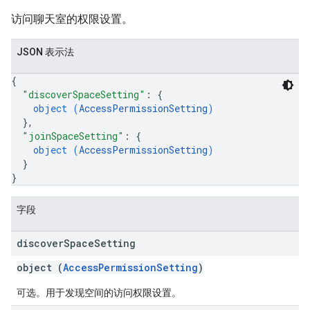
访问聊天室的权限设置。
JSON 表示法
{
"discoverSpaceSetting"
: 
{
object (
AccessPermissionSetting
)
}
,
"joinSpaceSetting"
: 
{
object (
AccessPermissionSetting
)
}
}
字段
discover
Space
Setting
object (
AccessPermissionSetting
)
可选。用于发现空间的访问权限设置。