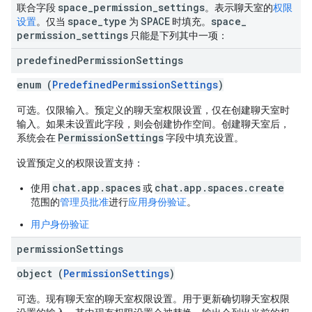
space
_
permission
_
settings
联合字段
。表示聊天室的
权限
space
_
type
SPACE
space
_
设置
。仅当
为
时填充。
permission
_
settings
只能是下列其中一项：
predefined
Permission
Settings
enum (
PredefinedPermissionSettings
)
可选。仅限输入。预定义的聊天室权限设置，仅在创建聊天室时
输入。如果未设置此字段，则会创建协作空间。创建聊天室后，
PermissionSettings
系统会在
字段中填充设置。
设置预定义的权限设置支持：
chat.app.spaces
chat.app.spaces.create
使用
或
范围的
管理员批准
进行
应用身份验证
。
用户身份验证
permission
Settings
object (
PermissionSettings
)
可选。现有聊天室的聊天室权限设置。用于更新确切聊天室权限