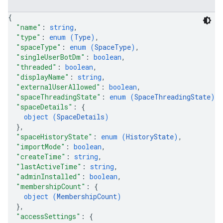
{
"name"
: 
string
,
"type"
: 
enum (
Type
)
,
"spaceType"
: 
enum (
SpaceType
)
,
"singleUserBotDm"
: 
boolean
,
"threaded"
: 
boolean
,
"displayName"
: 
string
,
"externalUserAllowed"
: 
boolean
,
"spaceThreadingState"
: 
enum (
SpaceThreadingState
)
,
"spaceDetails"
: 
{
object (
SpaceDetails
)
}
,
"spaceHistoryState"
: 
enum (
HistoryState
)
,
"importMode"
: 
boolean
,
"createTime"
: 
string
,
"lastActiveTime"
: 
string
,
"adminInstalled"
: 
boolean
,
"membershipCount"
: 
{
object (
MembershipCount
)
}
,
"accessSettings"
: 
{