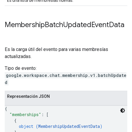
Es una lista de membresías nuevas.
Membership
Batch
Updated
Event
Data
Es la carga útil del evento para varias membresías
actualizadas.
Tipo de evento:
google.workspace.chat.membership.v1.batchUpdate
d
Representación JSON
{
"memberships"
: 
[
{
object (
MembershipUpdatedEventData
)