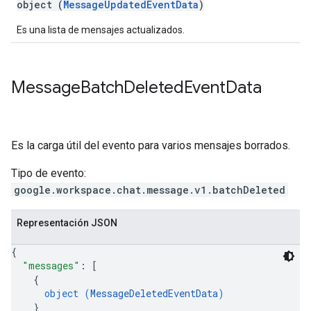
object (
MessageUpdatedEventData
)
Es una lista de mensajes actualizados.
Message
Batch
Deleted
Event
Data
Es la carga útil del evento para varios mensajes borrados.
Tipo de evento:
google.workspace.chat.message.v1.batchDeleted
Representación JSON
{
"messages"
: 
[
{
object (
MessageDeletedEventData
)
}