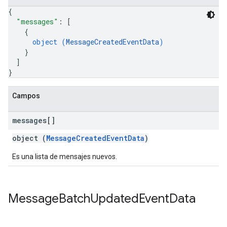
{
"messages"
: 
[
{
object (
MessageCreatedEventData
)
}
]
}
Campos
messages[]
object (
MessageCreatedEventData
)
Es una lista de mensajes nuevos.
Message
Batch
Updated
Event
Data