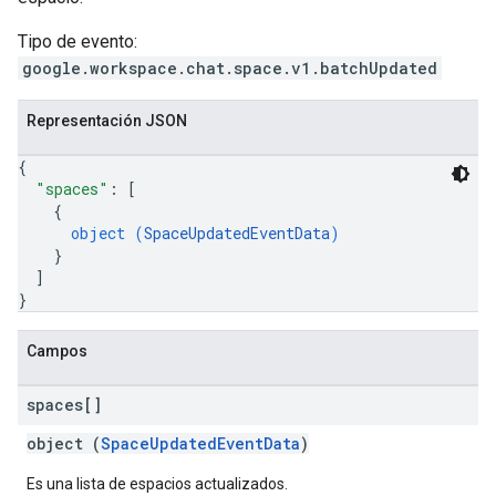
Tipo de evento:
google.workspace.chat.space.v1.batchUpdated
Representación JSON
{
"spaces"
: 
[
{
object (
SpaceUpdatedEventData
)
}
]
}
Campos
spaces[]
object (
SpaceUpdatedEventData
)
Es una lista de espacios actualizados.