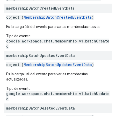
membership
Batch
Created
Event
Data
object (
MembershipBatchCreatedEventData
)
Es la carga útil del evento para varias membresías nuevas.
Tipo de evento:
google.workspace.chat.membership.v1.batchCreate
d
membership
Batch
Updated
Event
Data
object (
MembershipBatchUpdatedEventData
)
Es la carga útil del evento para varias membresías
actualizadas.
Tipo de evento:
google.workspace.chat.membership.v1.batchUpdate
d
membership
Batch
Deleted
Event
Data