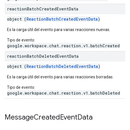
reaction
Batch
Created
Event
Data
object (
ReactionBatchCreatedEventData
)
Es la carga útil del evento para varias reacciones nuevas.
Tipo de evento:
google.workspace.chat.reaction.v1.batchCreated
reaction
Batch
Deleted
Event
Data
object (
ReactionBatchDeletedEventData
)
Es la carga útil del evento para varias reacciones borradas.
Tipo de evento:
google.workspace.chat.reaction.v1.batchDeleted
Message
Created
Event
Data