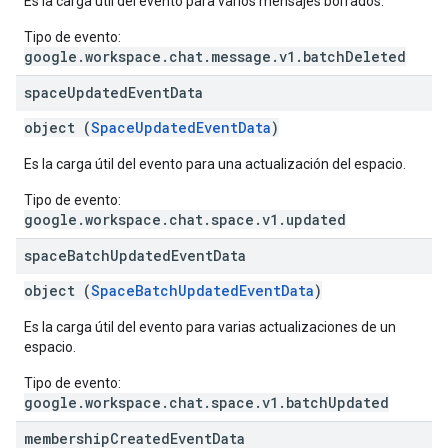
Es la carga útil del evento para varios mensajes borrados.
Tipo de evento:
google.workspace.chat.message.v1.batchDeleted
space
Updated
Event
Data
object (
SpaceUpdatedEventData
)
Es la carga útil del evento para una actualización del espacio.
Tipo de evento:
google.workspace.chat.space.v1.updated
space
Batch
Updated
Event
Data
object (
SpaceBatchUpdatedEventData
)
Es la carga útil del evento para varias actualizaciones de un
espacio.
Tipo de evento:
google.workspace.chat.space.v1.batchUpdated
membership
Created
Event
Data