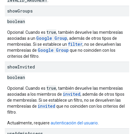
INVALID_ARGUMENT
.
show
Groups
boolean
true
Opcional. Cuando es
, también devuelve las membresías
Google Group
asociadas a un
, además de otros tipos de
filter
membresías. Si se establece un
, no se devuelven las
Google Group
membresías de
que no coinciden con los
criterios del filtro.
show
Invited
boolean
true
Opcional. Cuando es
, también devuelve las membresías
invited
asociadas a los miembros de
, además de otros tipos
de membresías. Si se establece un filtro, no se devuelven las
invited
membresías de
que no coinciden con los criterios del
filtro.
Actualmente, requiere
autenticación del usuario
.
use
Admin
Access