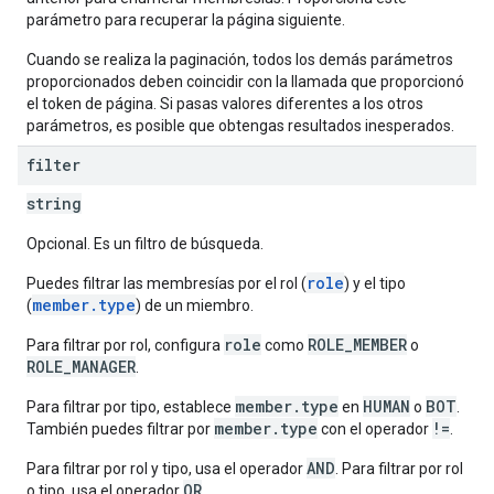
parámetro para recuperar la página siguiente.
Cuando se realiza la paginación, todos los demás parámetros
proporcionados deben coincidir con la llamada que proporcionó
el token de página. Si pasas valores diferentes a los otros
parámetros, es posible que obtengas resultados inesperados.
filter
string
Opcional. Es un filtro de búsqueda.
role
Puedes filtrar las membresías por el rol (
) y el tipo
member.type
(
) de un miembro.
role
ROLE_MEMBER
Para filtrar por rol, configura
como
o
ROLE_MANAGER
.
member.type
HUMAN
BOT
Para filtrar por tipo, establece
en
o
.
member.type
!=
También puedes filtrar por
con el operador
.
AND
Para filtrar por rol y tipo, usa el operador
. Para filtrar por rol
OR
o tipo, usa el operador
.