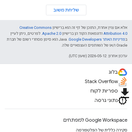
שליחת משוב
אלא אם צוין אחרת, התוכן של דף זה הוא ברישיון
Creative Commons
Attribution 4.0
ודוגמאות הקוד הן ברישיון
Apache 2.0
. לפרטים, ניתן לעיין
ב
מדיניות האתר Google Developers‏
.‏ Java הוא סימן מסחרי רשום של חברת
Oracle ו/או של השותפים העצמאיים שלה.
עדכון אחרון: 2026-05-12 (שעון UTC).
בלוג
Stack Overflow
file_download
ספריות לקוח
נתוני גרסה
Google Workspace למפתחים
סקירה כללית של הפלטפורמה