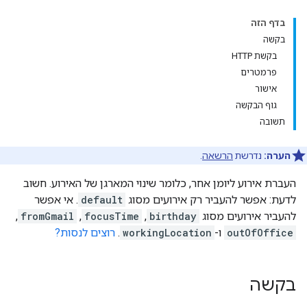
בדף הזה
בקשה
בקשת HTTP
פרמטרים
אישור
גוף הבקשה
תשובה
הערה:
נדרשת
הרשאה
.
העברת אירוע ליומן אחר, כלומר שינוי המארגן של האירוע. חשוב
לדעת: אפשר להעביר רק אירועים מסוג
default
. אי אפשר
להעביר אירועים מסוג
birthday
,
focusTime
,
fromGmail
,
outOfOffice
ו-
workingLocation
.
רוצים לנסות?
בקשה