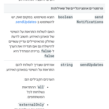
פרמטרים אופציונליים של שאילתות
boolean
send
הוצא משימוש. במקום זאת, יש
Notifications
להשתמש ב-
sendUpdates
.
האם לשלוח התראות על השינוי
של מארגן האירוע. חשוב לדעת
שחלק מהאימיילים עדיין עשויים
להישלח גם אם תגדירו את הערך
false
ל-
. ברירת המחדל היא
false
.
string
send
Updates
אורחים שצריך לשלוח להם
התראות על השינוי במארגן האירוע.
הערכים הקבילים הם:
all
'
': ההתראות
נשלחות לכל
המשתתפים.
externalOnly
':
'