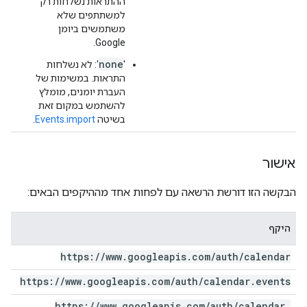
ההתראות נשלחות רק
למשתתפים שלא
משתמשים ביומן
Google.
none
'
': לא נשלחות
התראות. במשימות של
העברת יומנים, מומלץ
להשתמש במקום זאת
בשיטה
Events.import
.
אישור
הבקשה הזו דורשת הרשאה עם לפחות אחד מההיקפים הבאים:
היקף
https:
/
/
www
.
googleapis
.
com
/
auth
/
calendar
https:
/
/
www
.
googleapis
.
com
/
auth
/
calendar
.
events
https:
/
/
www
.
googleapis
.
com
/
auth
/
calendar
.