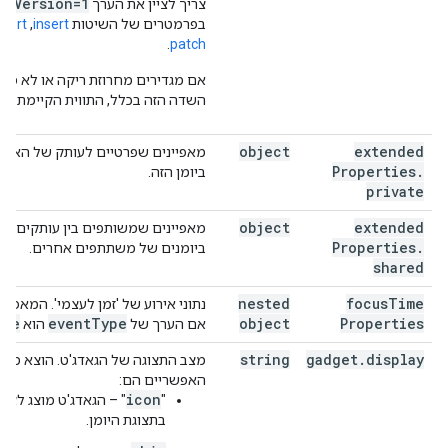
elVersion=1
צריך לציין את הערך
בפרמטרים של השיטות
insert
,‏
port
.
patch
אם מגדירים מחרוזת ריקה או לא מגד
השדה הזה בכלל, התווית הקיימת תוס
object
extended
מאפיינים שפרטיים לעותק של האירו
Properties
.
ביומן הזה.
private
object
extended
מאפיינים שמשותפים בין עותקים של
Properties
.
ביומנים של משתתפים אחרים.
shared
nested
focus
Time
נתוני אירוע של 'זמן לעצמי'. המאפי
ime
event
Type
object
Properties
אם הערך של
הוא
string
gadget
.
display
מצב התצוגה של הגאדג'ט. הוצא משי
האפשריים הם:
icon
‫"
" – הגאדג'ט מוצג לצד
בתצוגת היומן.