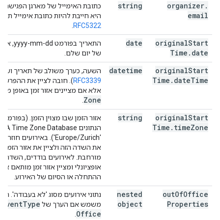
string
organizer
.
כתובת האימייל של מארגן הפגישה, א
email
היא חייבת להיות כתובת אימייל תקינ
.
RFC5322
date
original
Start
התאריך בפור
Time
.
date
של יום שלם.
datetime
original
Start
השעה, כערך משולב של תאריך ושעה
Time
.
date
Time
RFC3339
). חובה לציין את ההפרש מא
אלא אם מציינים אזור זמן באופן מפו
Zone
.
string
original
Start
אזור הזמן שבו מצוין הזמן. (בפורמ
Time
.
time
Zone
'Europe/Zurich'). באירועים 
את השדה הזה ולציין את אזור הזמן ש
מורחבת. לאירועים בודדים, השדה ה
אופציונלי ומציין אזור זמן מותאם א
ההתחלה או הסיום של האירוע.
nested
out
Of
Office
נתוני אירועים מסוג 'לא בעבודה'. המא
event
Type
object
Properties
משמש אם הערך של
ה
Office
.