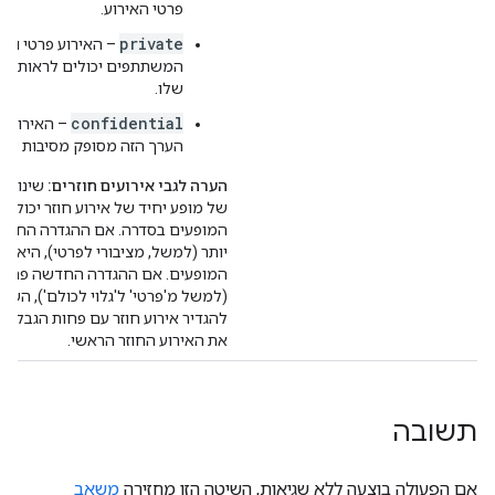
פרטי האירוע.
private
– האירוע פרטי ורק
המשתתפים יכולים לראות את
שלו.
confidential
– האירוע הו
הערך הזה מסופק מסיבות של 
הערה לגבי אירועים חוזרים:
שינוי ה
של מופע יחיד של אירוע חוזר יכול ל
המופעים בסדרה. אם ההגדרה החדש
יותר (למשל, מציבורי לפרטי), היא ח
המופעים. אם ההגדרה החדשה פחות
(למשל מ'פרטי' ל'גלוי לכולם'), השינ
להגדיר אירוע חוזר עם פחות הגבלות,
את האירוע החוזר הראשי.
תשובה
אם הפעולה בוצעה ללא שגיאות, השיטה הזו מחזירה
משאב