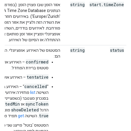
string
start
.
time
Zone
אזור הזמן שבו מצוין הזמן. (בפורמ
'Europe/Zurich'). באירועים 
את השדה הזה ולציין את אזור הזמן ש
מורחבת. לאירועים בודדים, השדה ה
אופציונלי ומציין אזור זמן מותאם א
ההתחלה או הסיום של האירוע.
string
status
הסטטוס של האירוע. אופציונלי. הער
הם:
confirmed
– האירוע אושר. 
סטטוס ברירת המחדל.
tentative
– האירוע אושר ב
cancelled
‫"
" – האירוע בוט
השיטה
list
מחזירה אירועים ש
בסנכרון מצטבר (כשמציינים 
datedMin
syncToken
או
showDeleted
הדגל
מוגדר 
true
. השיטה
get
תמיד מחזי
הסטטוס 'בוטל' מייצג שני מצב