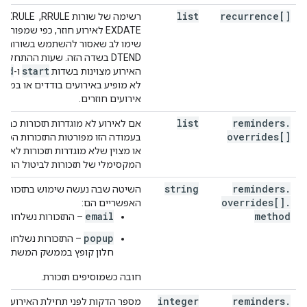
list
recurrence[]
EXDATE לאירוע חוזר, כפי שמפורט ב-
DTEND בשדה הזה. שעות ההתחלה
end
start
האירוע מצוינות בשדות
ו-
לא מופיע באירועים בודדים או במופ
אירועים חוזרים.
list
reminders
.
אם לאירוע לא מוגדרות תזכורות כבר
overrides[]
בעמודה הזו מפורטות התזכורות הספצי
או מצוין שלא מוגדרות תזכורות לאיר
המקסימלי של תזכורות לביטול הוא 5.
string
reminders
.
השיטה שבה נעשה שימוש בתזכורת הז
overrides[]
.
האפשריים הם:
email
method
– התזכורות נשלחות ב
popup
– התזכורות נשלחות 
חלון קופץ בממשק המשתמש
חובה כשמוסיפים תזכורת.
integer
reminders
.
מספר הדקות לפני תחילת האירוע שב