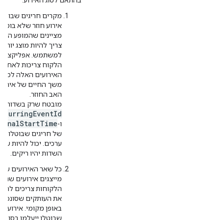
בהתאם לסוג האירוע:
מקרים חריגים שבוטלו
אירוע חוזר שלא בוטל
מציינים שהמופע הזה 
צריך להיות מוצג יותר
למשתמש. אפליקציות
הלקוח צריכות לאחסן 
האירועים האלה למשך
משך החיים של אירוע
האב החוזר.
id
מובטח שרק בשדות
ecurringEventId
ginalStartTime
ו-
של חריגים שבוטלו יופי
ערכים. יכול להיות שש
השדות יהיו ריקים.
כל שאר האירועים שבו
מייצגים אירועים שנמח
הלקוחות צריכים להסי
את העותקים שסונכרנו
באופן מקומי. אירועים
שבוטלו ייעלמו בסופו 