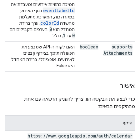
תמיכה בתוויות אירועים ומעבדת את
eventLabelId
בגוף האירוע.
במקרה כזה, המערכת מתעלמת
colorId
מהשדה
. ערך ברירת
0
המחדל הוא
. הערכים הקבילים הם
1
0
עד
, כולל.
boolean
supports
האם לקוח ה-API שמבצע את
Attachments
הפעולה תומך בצירוף קבצים
לאירועים. אופציונלי. ברירת המחדל
היא False.
אישור
כדי לבצע את הבקשה הזו, צריך להעניק הרשאה עם אחת
מההיקפים הבאים:
היקף
https:
/
/
www
.
googleapis
.
com
/
auth
/
calendar