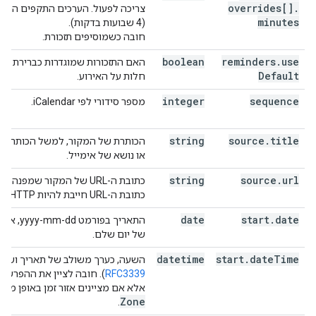
overrides[]
.
minutes
(4 שבועות בדקות).
חובה כשמוסיפים תזכורת.
boolean
reminders
.
use
האם התזכורות שמוגדרות כברירת מח
Default
חלות על האירוע.
integer
sequence
מספר סידורי לפי iCalendar.
string
source
.
title
הכותרת של המקור, למשל הכותרת ש
או נושא של אימייל.
string
source
.
url
כתובת ה-URL של המקור שמפנ
כתובת ה-URL חייבת להיות HTTP או HTTPS.
date
start
.
date
התאריך בפור
של יום שלם.
datetime
start
.
date
Time
השעה, כערך משולב של תאריך ושעה
RFC3339
). חובה לציין את ההפרש מא
אלא אם מציינים אזור זמן באופן מפו
Zone
.