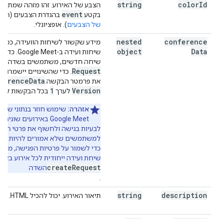
string
color
Id
הצבע של האירוע. זהו מזהה שמתיי
event
בקטע
בהגדרת הצבעים (ראו
של הצבעים
). אופציונלי.
nested
conference
מידע שקשור לשיחות הוועידה, כמו 
object
Data
שיחות ועידה ב-eet
te
שיחה חדשים, משתמשים בשדה
Request
. כדי שהשינויים יישמרו, 
ference
Data
את פרמטר הבקשה
1
Version
לערך
בכל הבקשות לשינו
אזהרה:
שימוש חוזר בנתוני שיחו
Google Meet באירועים שונ
לבעיות בגישה ולחשוף את פרטי הפג
למשתמשים שלא אמורים להיות חשו
כדי לשמור על פרטיות הפגישה, מומל
שיחת ועידה ייחודית לכל אירוע באמ
createRequest
השדה
.
string
description
תיאור האירוע. יכול להכיל HTML. אופציונלי.