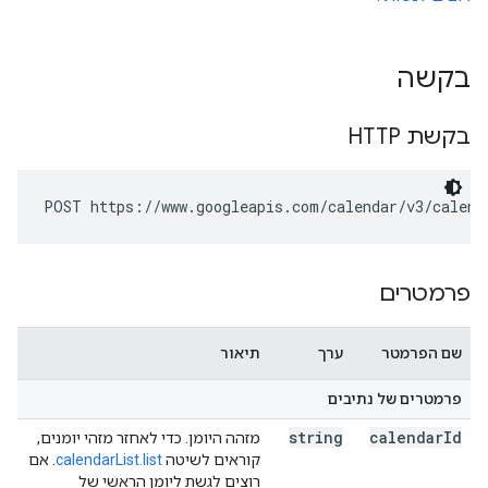
בקשה
בקשת HTTP
POST https://www.googleapis.com/calendar/v3/calend
פרמטרים
שם הפרמטר
ערך
תיאור
פרמטרים של נתיבים
string
calendar
Id
מזהה היומן. כדי לאחזר מזהי יומנים,
קוראים לשיטה
calendarList.list
. אם
רוצים לגשת ליומן הראשי של