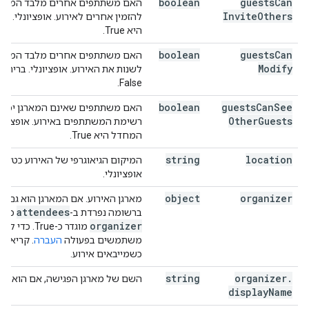
boolean
guests
Can
האם משתתפים אחרים מלבד המארגן
Invite
Others
להזמין אחרים לאירוע. אופציונלי. ב
היא True.
boolean
guests
Can
האם משתתפים אחרים מלבד המארגן
Modify
לשנות את האירוע. אופציונלי. ברירת
False.
boolean
guests
Can
See
האם משתתפים שאינם המארגן יכולי
Other
Guests
רשימת המשתתפים באירוע. אופציונלי
המחדל היא True.
string
location
המיקום הגיאוגרפי של האירוע כטקסט
אופציונלי.
object
organizer
מארגן האירוע. אם המארגן הוא גם מש
attendees
ברשומה נפרדת ב-
כשה
organizer
מוגדר כ-True.
משתמשים בפעולה
העברה
. קריאה 
כשמייבאים אירוע.
string
organizer
.
השם של מארגן הפגישה, אם הוא זמין
display
Name