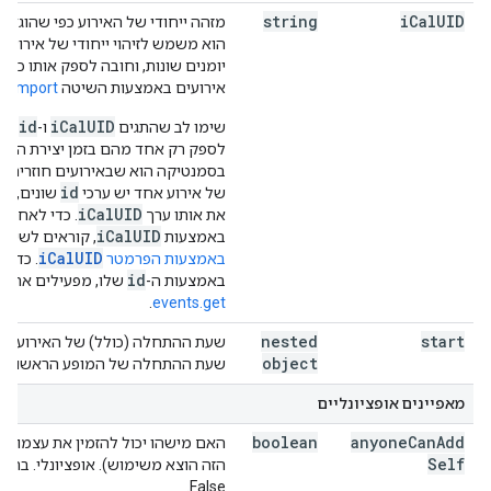
string
i
Cal
UID
מזהה ייחודי של האירוע כפי שהוגדר 
הוא משמש לזיהוי ייחודי של אירועי
יומנים שונות, וחובה לספק אותו כשמ
אירועים באמצעות השיטה
import
.
id
iCalUID
שימו לב שהתגים
ו-
לא 
לספק רק אחד מהם בזמן יצירת האיר
בסמנטיקה הוא שבאירועים חוזרים, 
id
של אירוע אחד יש ערכי
שונים, אב
iCalUID
את אותו ערך
. כדי לאחזר 
iCalUID
באמצעות
, קוראים לשיט
iCalUID
באמצעות הפרמטר
. כדי 
id
באמצעות ה-
שלו, מפעילים את ה
.
events.get
nested
start
שעת ההתחלה (כולל) של האירוע. באיר
object
שעת ההתחלה של המופע הראשון.
מאפיינים אופציונליים
boolean
anyone
Can
Add
האם מישהו יכול להזמין את עצמו לא
Self
הזה הוצא משימוש). אופציונלי. ברי
False.