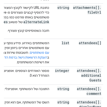
string
attachments[]
.
כתובת URL לקישור לקובץ המצורף.
file
Url
משתמשים באותו פורמט כמו במאפיי
iles
alternateLink
של משאב
חובה כשמוסיפים קובץ מצורף.
list
attendees[]
המשתתפים באירוע. מידע נוסף על תז
עם משתמשים אחרים ביומן זמין ב
עם משתתפים
. חשבונות שירות צרי
ב
הענקת הרשאות גישה ברמת הדומיי
את רשימת המשתתפים.
integer
attendees[]
.
מספר האורחים הנוספים. אופציונלי. 
additional
המחדל הוא 0.
Guests
string
attendees[]
.
התגובה של המשתתף. אופציונלי.
comment
string
attendees[]
.
השם של המשתתף, אם הוא זמין. אופצ
display
Name