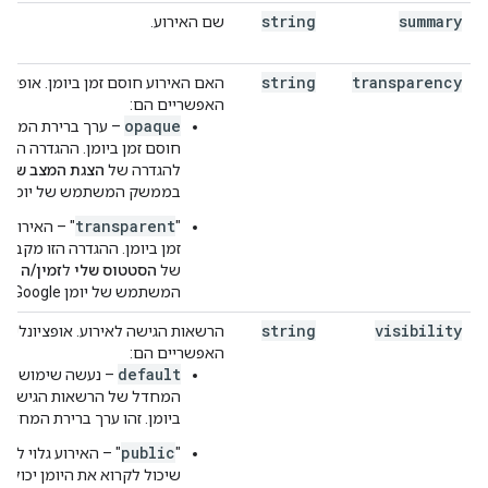
string
summary
שם האירוע.
string
transparency
האם האירוע חוסם זמן ביומן. אופציונ
האפשריים הם:
opaque
– ערך ברירת המחדל
חוסם זמן ביומן. ההגדרה הזו 
להגדרה של
הצגת המצב שלי
כ
בממשק המשתמש של יומן Google.
transparent
‫"
" – האירוע 
זמן ביומן. ההגדרה הזו מקביל
של
הסטטוס שלי
ל
זמין/ה
במ
המשתמש של יומן Google.
string
visibility
הרשאות הגישה לאירוע. אופציונלי. ה
האפשריים הם:
default
– נעשה שימוש בב
המחדל של הרשאות הגישה ל
ביומן. זהו ערך ברירת המחדל.
public
‫"
" – האירוע גלוי לכו
שיכול לקרוא את היומן יכול ל