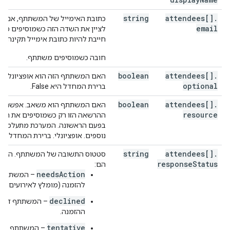
string
attendees[]
.
כתובת האימייל של המשתתף, אם היא
email
לציין את השדה הזה כשמוסיפים מש
חייבת להיות כתובת אימייל תקינה לפ
חובה כשמוסיפים משתתף.
boolean
attendees[]
.
האם המשתתף הזה הוא אופציונלי. או
optional
ברירת המחדל היא False.
boolean
attendees[]
.
האם המשתתף הוא משאב. אפשר לה
resource
ההרשאה הזו רק כשמוסיפים את המ
בפעם הראשונה. המערכת מתעלמת מ
נוספים. אופציונלי. ברירת המחדל היא alse
string
attendees[]
.
סטטוס התשובה של המשתתף. הערכ
response
Status
הם:
needsAction
– המשתתף ל
להזמנה (מומלץ לאירועים חד
declined
– המשתתף דחה
ההזמנה.
tentative
– המשתתף איש