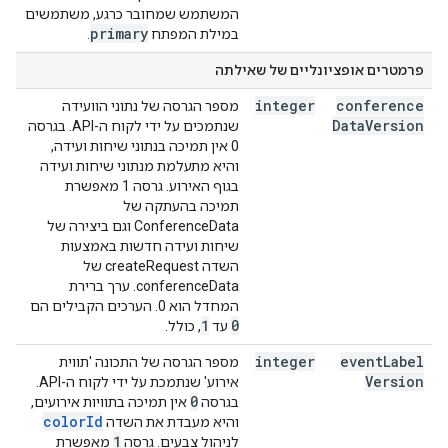
המשתמש שמחובר כרגע, משתמשים
primary
במילת המפתח
.
פרמטרים אופציונליים של שאילתה
integer
conference
מספר הגרסה של נתוני הוועידה
Data
Version
שנתמכים על ידי לקוח ה-API. בגרסה
0 אין תמיכה בנתוני שיחות ועידה,
והיא מתעלמת מנתוני שיחות ועידה
בגוף האירוע. גרסה 1 מאפשרת
תמיכה בהעתקה של
ConferenceData וגם ביצירה של
שיחות ועידה חדשות באמצעות
השדה createRequest של
conferenceData. ערך ברירת
המחדל הוא 0. הערכים הקבילים הם
1
0
עד
, כולל.
integer
event
Label
מספר הגרסה של התכונה 'תווית
Version
אירוע' שנתמכת על ידי לקוח ה-API.
0
בגרסה
אין תמיכה בתוויות אירועים,
colorId
והיא מעבדת את השדה
1
לניהול צבעים. גרסה
מאפשרת