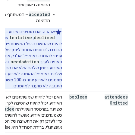
ההזמנה באופן זמני.
accepted
– המשתתף אישר
ההזמנה.
אזהרה:
אם מוסיפים אירוע באמ
ed
tentative
declined
,
או
להיות שהתשובה של המשתתפים שה
ההגדרה 'הוספת הזמנות ליומן שלי' ל
עניתי להזמנה באימייל' או 'רק אם הש
needsAction
תאופס לערך
, והם 
האירוע ביומן שלהם אלא אם הם יש
שלהם באימייל ההזמנה לאירוע. בנו
מוזמנים לאירוע יות
התגובה לא מועבר למוזמנים.
boolean
attendees
האם יכול להיות שמשתתפים לא נכללו
Omitted
האירוע. יכול להיות שהסיבה לכך הי
tendee
שצוינה בפרמטר השאילתה
כשמעדכנים אירוע, אפשר להשתמש 
כדי לעדכן רק את התשובה של המשת
אופציונלי. ברירת המחדל היא False.