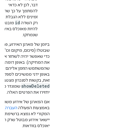
דבר, לכן לא כדאי
להסתמך על כך שהם י
זמינים ללא הגבלת זמן.
id
רק השדה
מובטח
להיות מאוכלס באירוע
שנמחקו.
ביומן של מארגן האירוע, פרטי
שבוטלו (סיכום, מיקום וכו') עד
כדי שאפשר יהיה לשחזר אות
את המחיקה). באופן דומה, הא
שהמשתמש הוזמן אליהם והוסר
באופן ידני ממשיכים לספק פר
זאת, בקשות לסנכרון מצטבר 
showDeleted
יחזירו את הפרטים האלה.
אם המארגן של אירוע משתנה 
באמצעות הפעולה
העברה
) ו
המקורי לא נמצא ברשימת ה
יישאר אירוע מבוטל שרק הש
יאוכלס בוודאות.