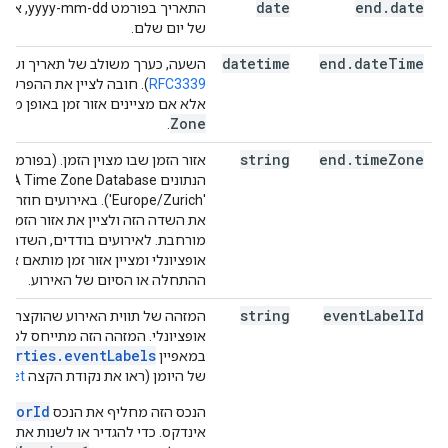
date
end
.
date
התאריך בפור
של יום שלם.
datetime
end
.
date
Time
השעה, כערך משולב של תאריך ושעה
RFC3339
). חובה לציין את ההפרש מא
אלא אם מציינים אזור זמן באופן מפו
Zone
.
string
end
.
time
Zone
אזור הזמן שבו מצוין הזמן. (בפורמ
'Europe/Zurich'). באירועים 
את השדה הזה ולציין את אזור הזמן ש
מורחבת. לאירועים בודדים, השדה ה
אופציונלי ומציין אזור זמן מותאם א
ההתחלה או הסיום של האירוע.
string
event
Label
Id
המזהה של תווית האירוע שהוקצתה ל
אופציונלי. המזהה הזה מתייחס למז
perties.eventLabels
במאפיין
של היומן (ראו את נקודת הקצה
.get
olorId
הנכס הזה מחליף את הנכס
אינדקס. כדי להגדיר או לשנות את המ