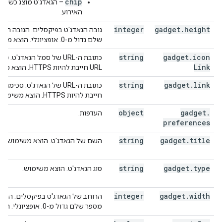
chip
– הגאדג'ט מוצג כשלוח
האירוע.
integer
gadget
.
height
גובה הגאדג'ט בפיקסלים. הגובה חייב
שלם גדול מ-0. אופציונלי. הוצא משימוש.
string
gadget
.
icon
כתובת ה-URL של סמל הגאדג'ט.
Link
URL חייבת להיות HTTPS. הוצא משימוש.
string
gadget
.
link
חייבת להיות HTTPS. הוצא משימוש.
object
gadget
.
העדפות.
preferences
string
gadget
.
title
השם של הגאדג'ט. הוצא משימוש.
string
gadget
.
type
סוג הגאדג'ט. הוצא משימוש.
integer
gadget
.
width
הרוחב של הגאדג'ט בפיקסלים. הרוחב
מספר שלם גדול מ-0. אופציונלי. הוצא משימוש.