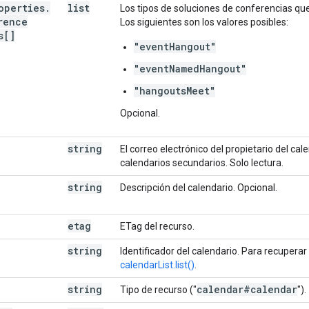
operties
.
list
Los tipos de soluciones de conferencias qu
rence
Los siguientes son los valores posibles:
s[]
"eventHangout"
"eventNamedHangout"
"hangoutsMeet"
Opcional.
string
El correo electrónico del propietario del cal
calendarios secundarios. Solo lectura.
string
Descripción del calendario. Opcional.
etag
ETag del recurso.
string
Identificador del calendario. Para recuperar
calendarList.list()
.
string
calendar#calendar
Tipo de recurso ("
").