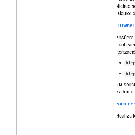
solicitud 
cualquier e
transferOwner
Transfiere
autenticac
autorizació
htt
htt
En la soli
se admite 
actualizacione
Actualiza 