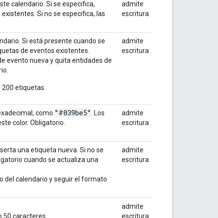
te calendario. Si se especifica,
admite
xistentes. Si no se especifica, las
escritura
ndario. Si está presente cuando se
admite
iquetas de eventos existentes.
escritura
 de evento nueva y quita entidades de
io.
 200 etiquetas.
"#039be5"
hexadecimal, como
. Los
admite
te color. Obligatorio.
escritura
nserta una etiqueta nueva. Si no se
admite
ligatorio cuando se actualiza una
escritura
ro del calendario y seguir el formato
admite
 50 caracteres.
escritura