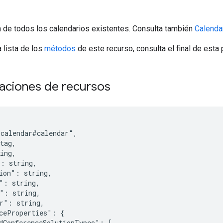
n de todos los calendarios existentes. Consulta también
Calenda
 lista de los
métodos
de este recurso, consulta el final de esta 
aciones de recursos
calendar#calendar",

tag
,

ing
,

": 
string
,

ion": 
string
,

": 
string
,

e": 
string
,

r": 
string
,

ceProperties": {

dConferenceSolutionTypes": [
