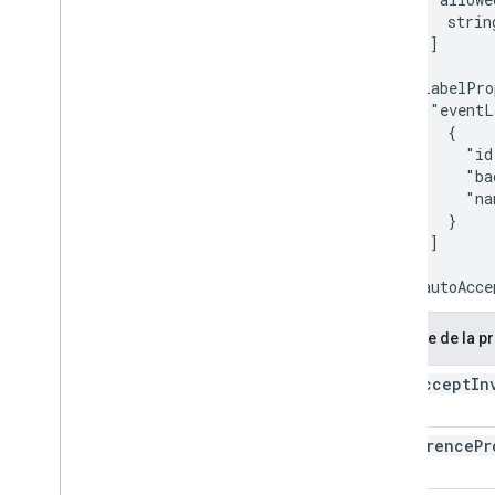
strin
    ]

  },

  "labelPro
    "eventL
      {

        "id
        "ba
        "na
      }

    ]

  },

  "autoAcce
}
Nombre de la p
auto
Accept
In
conference
Pr