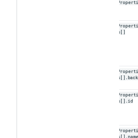
label
Propert
label
Propert
Labels[]
label
Propert
Labels[]
.
bac
Color
label
Propert
Labels[]
.
id
label
Propert
Labels[]
.
nam