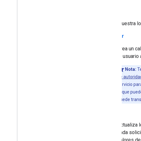
get
Muestra lo
insertar
Crea un ca
El usuario 
Nota:
Te
de autorida
servicio par
lo que pued
puede transf
patch
Actualiza 
cada solic
valores de