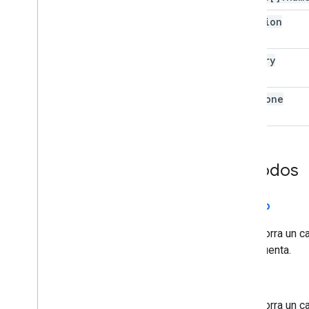
location
summary
time
Zone
Métodos
sencillo
Borra un c
cuenta.
borrar
Borra un c