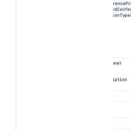
conference
Pr
allowed
Confe
Solution
Type
data
Owner
description
etag
id
kind