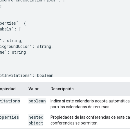
g
perties": {

abels": [

": 
string
,

ckgroundColor": 
string
,

me": 
string
ptInvitations": 
boolean
ropiedad
Valor
Descripción
vitations
boolean
Indica si este calendario acepta automática
para los calendarios de recursos.
operties
nested
Propiedades de las conferencias de este cal
object
conferencias se permiten.