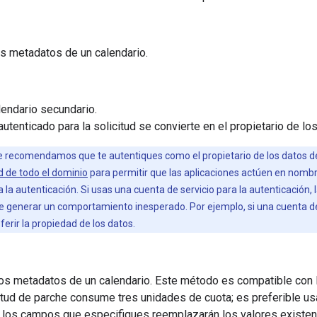
s metadatos de un calendario.
lendario secundario.
autenticado para la solicitud se convierte en el propietario de lo
 recomendamos que te autentiques como el propietario de los datos de
d de todo el dominio
para permitir que las aplicaciones actúen en nombr
a la autenticación. Si usas una cuenta de servicio para la autenticación, l
e generar un comportamiento inesperado. Por ejemplo, si una cuenta de s
erir la propiedad de los datos.
los metadatos de un calendario. Este método es compatible con 
itud de parche consume tres unidades de cuota; es preferible us
 los campos que especifiques reemplazarán los valores existen