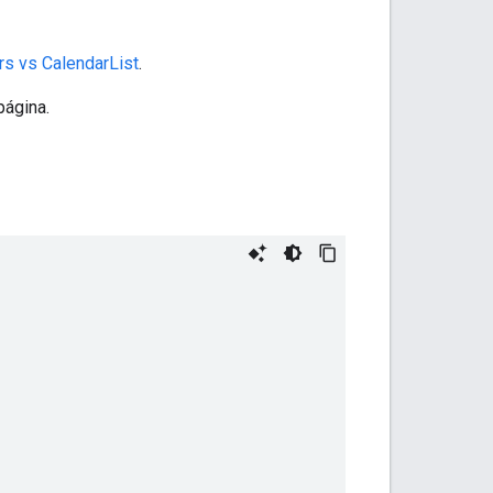
rs vs CalendarList
.
página.