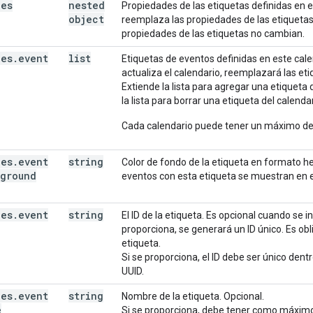
ies
nested
Propiedades de las etiquetas definidas en es
object
reemplaza las propiedades de las etiquetas e
propiedades de las etiquetas no cambian.
ies
.
event
list
Etiquetas de eventos definidas en este cale
actualiza el calendario, reemplazará las et
Extiende la lista para agregar una etiqueta
la lista para borrar una etiqueta del calendar
Cada calendario puede tener un máximo de
ies
.
event
string
Color de fondo de la etiqueta en formato 
kground
eventos con esta etiqueta se muestran en es
ies
.
event
string
El ID de la etiqueta. Es opcional cuando se i
proporciona, se generará un ID único. Es ob
etiqueta.
Si se proporciona, el ID debe ser único dent
UUID.
ies
.
event
string
Nombre de la etiqueta. Opcional.
e
Si se proporciona, debe tener como máximo