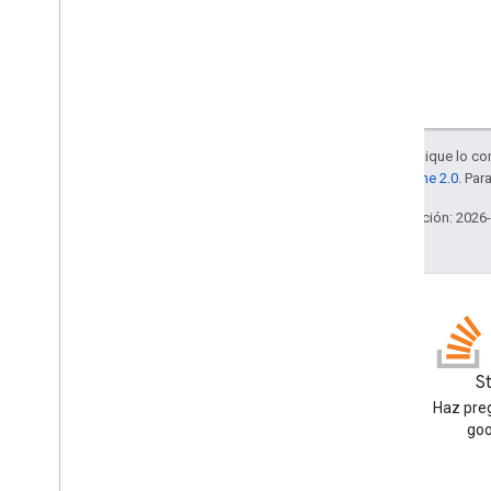
Salvo que se indique lo con
la
licencia Apache 2.0
. Par
Última actualización: 2026
Blog
S
Lea el blog de Google
Haz preg
Workspace Developers
goo