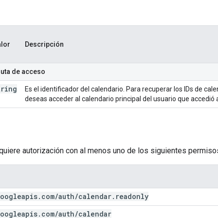
lor
Descripción
ruta de acceso
tring
Es el identificador del calendario. Para recuperar los IDs de ca
deseas acceder al calendario principal del usuario que accedió 
equiere autorización con al menos uno de los siguientes permiso
oogleapis
.
com
/
auth
/
calendar
.
readonly
oogleapis
.
com
/
auth
/
calendar