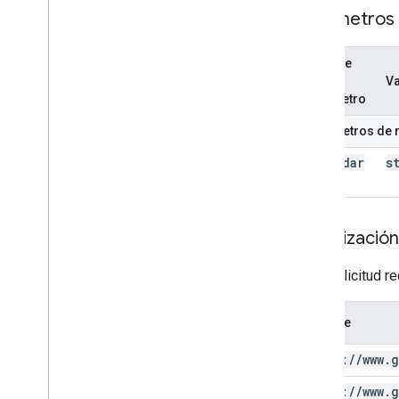
Parámetros
Nombre
del
Va
parámetro
Parámetros de 
calendar
s
Id
Autorización
Esta solicitud r
Alcance
https:
/
/
www
.
g
https:
/
/
www
.
g