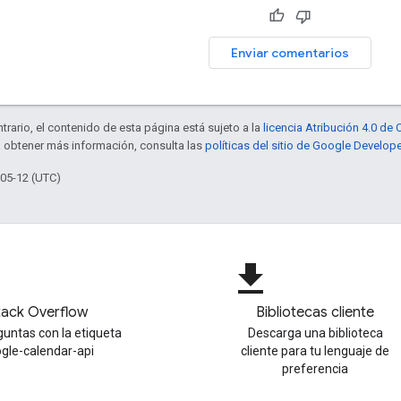
Enviar comentarios
trario, el contenido de esta página está sujeto a la
licencia Atribución 4.0 d
a obtener más información, consulta las
políticas del sitio de Google Develop
-05-12 (UTC)
file_download
tack Overflow
Bibliotecas cliente
untas con la etiqueta
Descarga una biblioteca
gle-calendar-api
cliente para tu lenguaje de
preferencia