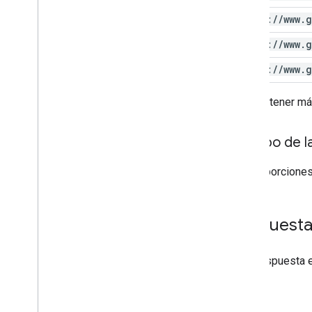
https:
/
/
www
.
g
https:
/
/
www
.
g
https:
/
/
www
.
g
Para obtener má
Cuerpo de la
No proporciones
Respuest
Si la respuesta