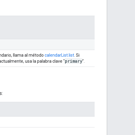
lendario, llama al método
calendarList.list
. Si
primary
actualmente, usa la palabra clave "
".
s: