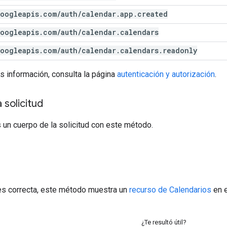
oogleapis
.
com
/
auth
/
calendar
.
app
.
created
oogleapis
.
com
/
auth
/
calendar
.
calendars
oogleapis
.
com
/
auth
/
calendar
.
calendars
.
readonly
s información, consulta la página
autenticación y autorización
.
 solicitud
 un cuerpo de la solicitud con este método.
a
 es correcta, este método muestra un
recurso de Calendarios
en e
¿Te resultó útil?