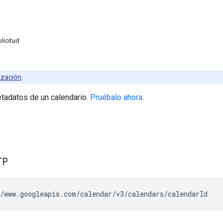
licitud
ización
.
tadatos de un calendario.
Pruébalo ahora
.
TP
/www.googleapis.com/calendar/v3/calendars/
calendarId