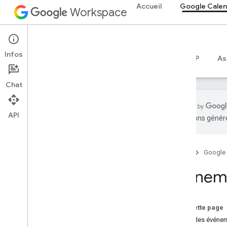
Accueil
Google Calen
Workspace
Google Calendar
Infos
Aperçu
Guides
Référence
Serveur MCP
As
Chat
API
traductions généré
Premiers pas
Présentation de l'API Calendar
Accueil
Google
Premiers pas avec
Google Workspace
Événeme
Configurer le consentement OAuth
Choisir des niveaux d'accès
Sur cette page
API Calendar
Créer des événe
Guides de démarrage rapide