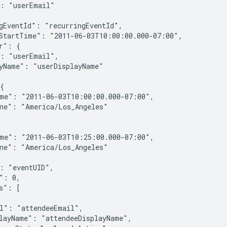
: "userEmail"

gEventId": "recurringEventId",

StartTime": "2011-06-03T10:00:00.000-07:00",

r": {

: "userEmail",

yName": "userDisplayName"

{

me": "2011-06-03T10:00:00.000-07:00",

ne": "America/Los_Angeles"

me": "2011-06-03T10:25:00.000-07:00",

ne": "America/Los_Angeles"

: "eventUID",

": 0,

s": [

l": "attendeeEmail",

layName": "attendeeDisplayName",
