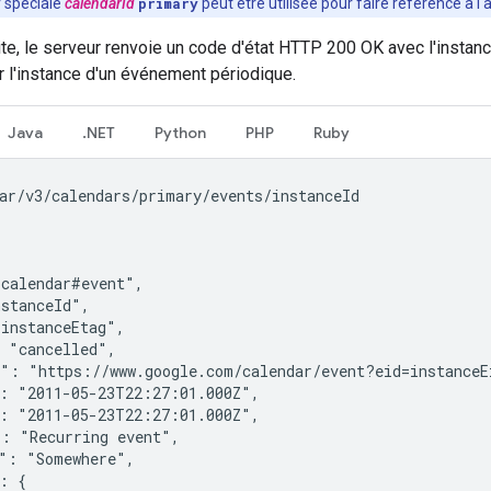
r spéciale
calendarId
primary
peut être utilisée pour faire référence à l'a
te, le serveur renvoie un code d'état HTTP 200 OK avec l'instan
 l'instance d'un événement périodique.
Java
.NET
Python
PHP
Ruby
ar/v3/calendars/primary/events/instanceId

calendar#event",

stanceId",

instanceEtag",

 "cancelled",

": "https://www.google.com/calendar/event?eid=instanceEi
: "2011-05-23T22:27:01.000Z",

: "2011-05-23T22:27:01.000Z",

: "Recurring event",

": "Somewhere",

: {
