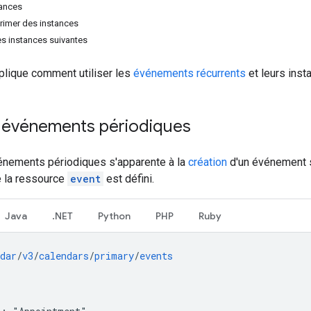
tances
rimer des instances
es instances suivantes
lique comment utiliser les
événements récurrents
et leurs inst
 événements périodiques
vénements périodiques s'apparente à la
création
d'un événement s
 la ressource
event
est défini.
Java
.NET
Python
PHP
Ruby
dar
/
v3
/
calendars
/
primary
/
events