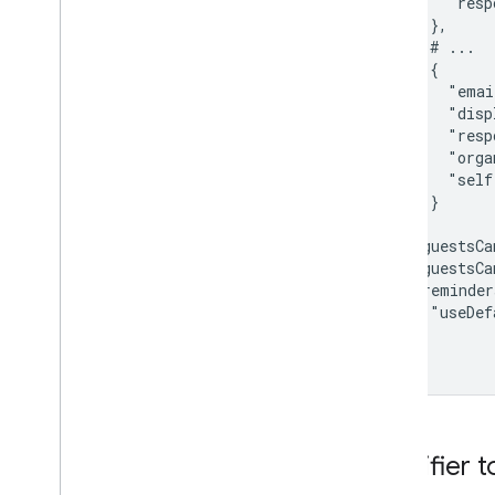
      "resp
    },

    # ...

    {

      "emai
      "disp
      "resp
      "orga
      "self
    }

  ],

  "guestsCa
  "guestsCa
  "reminder
    "useDef
  }

}
Modifier t