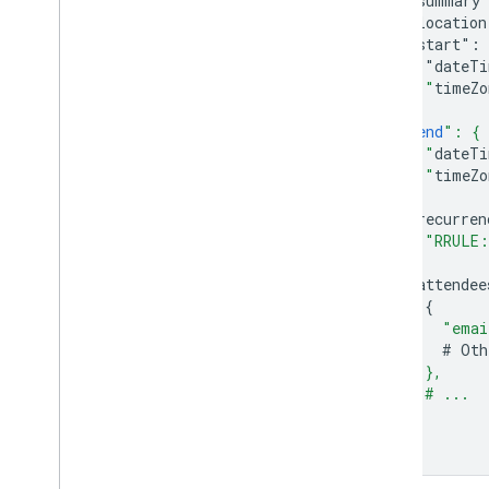
"summary
"location
API Cal
DAV
"start":
Aperçu
"dateT
    "
timeZo
Étendre et automatiser
  },
  "
end
": {
Modules complémentaires
    "
dateTi
Apps Script
    "
timeZo
  },
  "
recurren
"RRULE:
]
,
  "
attendee
{
"emai
#
Oth
    },
    # ...
  ],
}