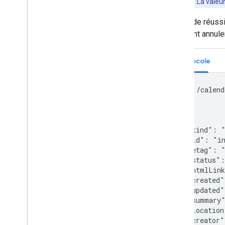
Remarque
:La valeu
En cas de réussi
comment annuler
Protocole
PUT /calend
...

{

  "kind": "
  "id": "in
  "etag": "
  "status":
  "htmlLink
  "created"
  "updated"
  "summary"
  "location
  "creator"