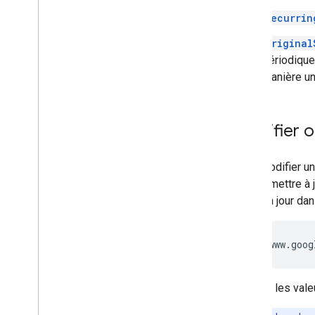
recurrin
original
périodique 
manière un
Modifier o
Pour modifier un
puis la mettre à
mises à jour dan
Utilisez les val