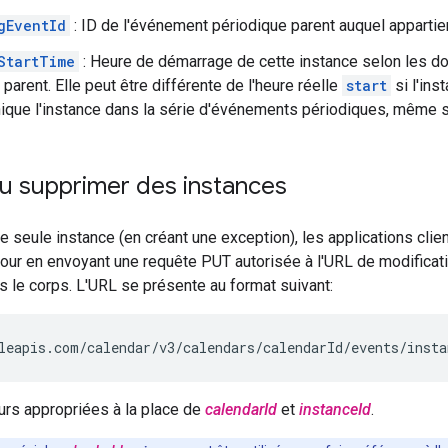
gEventId
: ID de l'événement périodique parent auquel appartie
StartTime
: Heure de démarrage de cette instance selon les d
parent. Elle peut être différente de l'heure réelle
start
si l'ins
ique l'instance dans la série d'événements périodiques, même si
u supprimer des instances
e seule instance (en créant une exception), les applications clien
 jour en envoyant une requête PUT autorisée à l'URL de modificati
s le corps. L'URL se présente au format suivant:
eurs appropriées à la place de
calendarId
et
instanceId
.