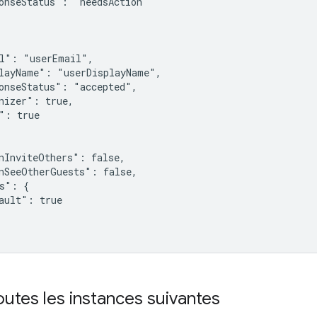
onseStatus": "needsAction"

l": "userEmail",

layName": "userDisplayName",

onseStatus": "accepted",

nizer": true,

": true

nInviteOthers": false,

nSeeOtherGuests": false,

s": {

ault": true

outes les instances suivantes