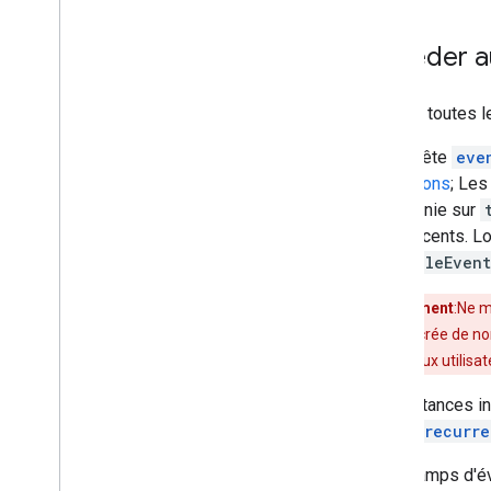
Accéder a
Afficher toutes 
La requête
eve
exceptions
; Les
est définie sur
sous-jacents. Lo
si
singleEvent
Avertissement
:Ne m
suivant"
. Cela crée de n
changement aux utilisat
Les instances i
champ
recurre
Les champs d'év