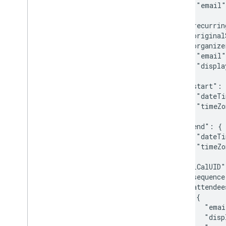
    "email"
  },

  "recurrin
  "original
  "organize
    "email"
    "displa
  },

  "start": 
    "dateTi
    "timeZo
  },

  "end": {

    "dateTi
    "timeZo
  },

  "iCalUID"
  "sequence
  "attendee
    {

      "emai
      "disp