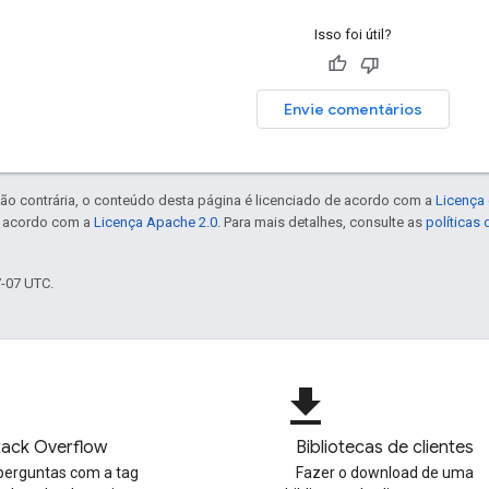
Isso foi útil?
Envie comentários
ão contrária, o conteúdo desta página é licenciado de acordo com a
Licença 
e acordo com a
Licença Apache 2.0
. Para mais detalhes, consulte as
políticas
7-07 UTC.
file_download
tack Overflow
Bibliotecas de clientes
perguntas com a tag
Fazer o download de uma