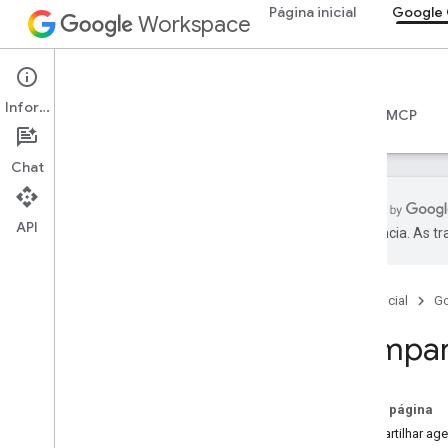
Página inicial
Google 
Workspace
Google Calendar
Informações
Visão geral
Guias
Referência
Servidor MCP
Chat
API
preferência. As t
Começar
Visão geral da API Calendar
Página inicial
G
Comece a usar o Google
Workspace
Compar
Configurar a permissão do OAuth
Escolher escopos
Nesta página
API Calendar
Compartilhar ag
Guias de início rápido