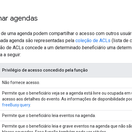
har agendas
s de uma agenda podem compartilhar o acesso com outros usuár
nada agenda são representadas pela
coleção de ACLs
(lista de 
eção de ACLs concede a um determinado
beneficiário
uma determ
a a seguir:
Privilégio de acesso concedido pela função
Não fornece acesso.
Permite que o beneficiário veja se a agenda está livre ou ocupada e
acesso aos detalhes do evento. As informações de disponibilidade 
freeBusy.query
.
Permite que o beneficiário leia eventos na agenda.
Permite que o beneficiário leia e grave eventos na agenda que não são
blocos ocupados. Essa função também pode ver rótulos.