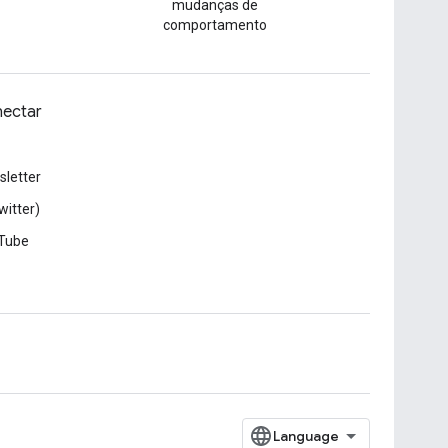
mudanças de
comportamento
ectar
letter
witter)
Tube