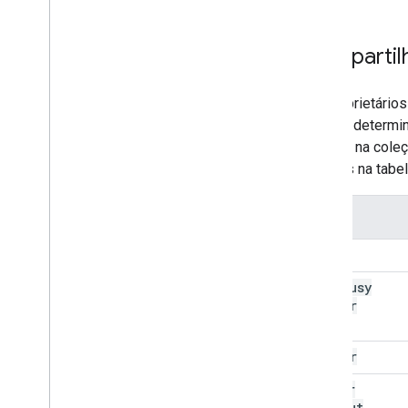
Compartil
Os proprietário
de uma determi
recurso na col
listadas na tabel
Papel
none
free
Busy
Reader
reader
writer
Without