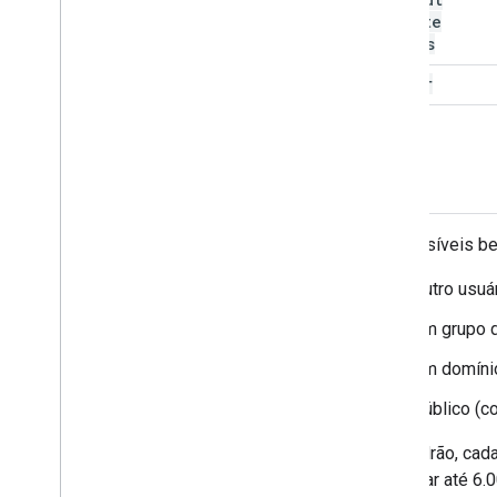
Private
Access
writer
owner
Os possíveis ben
outro usuár
um grupo 
um domíni
público (c
Por padrão, cada
adicionar até 6