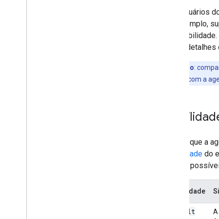
Para usuários d
Por exemplo, su
disponibilidade
ver os detalhes
Observação
:
compar
veja e interaja com a 
Visibilida
Depois que a ag
visibilidade
do e
valores possívei
Visibilidade
S
default
A