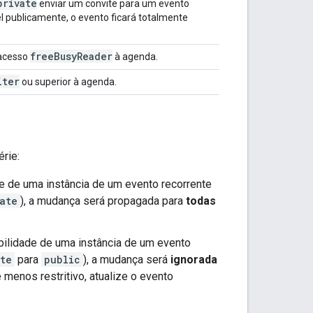
private
enviar um convite para um evento
 publicamente, o evento ficará totalmente
free
Busy
Reader
 acesso
à agenda.
iter
ou superior à agenda.
érie:
de de uma instância de um evento recorrente
ate
), a mudança será propagada para
todas
ibilidade de uma instância de um evento
te
para
public
), a mudança será
ignorada
e menos restritivo, atualize o evento