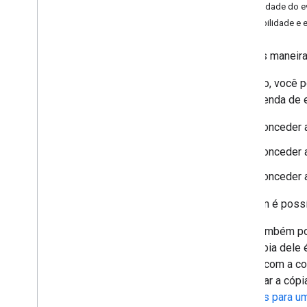
Visibilidade do 
Entender a API Calendar
Visibilidade e 
Visão geral
Tipos de recurso
Há duas maneira
Agendas e eventos
Compartilhamento de agendas
Primeiro, você 
Convidar usuários para um evento
uma agenda de e
Lembretes e notificação
Conceder a
Recursos
,
salas e agendas do
domínio
Conceder a
Usar a API Calendar
Resolver problemas
Conceder a
Também é possív
API Cal
DAV
Visão geral
Você também pod
uma cópia dele é
Estender e automatizar
acordo com a con
Complementos
modificar a cópi
Apps Script
usuários para u