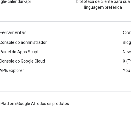
gle-calendar-api
biblioteca de cliente para sua
linguagem preferida
Ferramentas
Con
Console do administrador
Blog
Painel do Apps Script
News
Console do Google Cloud
X (T
APIs Explorer
You
 Platform
Google AI
Todos os produtos