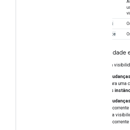
A
u
v
public
O
private
O
Visibilidade
Mudar a visibili
Mudanças 
para uma c
as instân
Mudanças 
recorrente
e a visibi
recorrente 