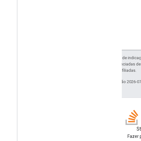
Exceto em caso de indicaç
código são licenciadas d
da Oracle e/ou afiliadas.
Última atualização 2026-0
Blog
S
Leia o blog para
Fazer 