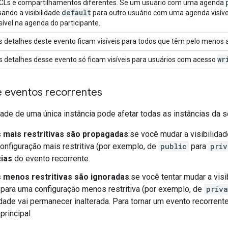
CLs e compartilhamentos diferentes. Se um usuário com uma agenda
default
sando a visibilidade
para outro usuário com uma agenda visível
isível na agenda do participante.
s detalhes deste evento ficam visíveis para todos que têm pelo menos
wr
s detalhes desse evento só ficam visíveis para usuários com acesso
 e eventos recorrentes
dade de uma única instância pode afetar todas as instâncias da s
mais restritivas são propagadas
:se você mudar a visibilida
onfiguração mais restritiva (por exemplo, de
public
para
priv
cias
do evento recorrente.
menos restritivas são ignoradas
:se você tentar mudar a vis
 para uma configuração menos restritiva (por exemplo, de
priva
lidade vai permanecer inalterada. Para tornar um evento recorrent
principal.