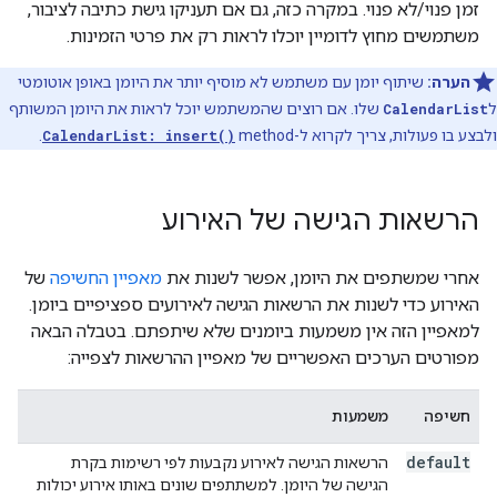
זמן פנוי/לא פנוי. במקרה כזה, גם אם תעניקו גישת כתיבה לציבור,
משתמשים מחוץ לדומיין יוכלו לראות רק את פרטי הזמינות.
הערה:
שיתוף יומן עם משתמש לא מוסיף יותר את היומן באופן אוטומטי
ל
CalendarList
שלו. אם רוצים שהמשתמש יוכל לראות את היומן המשותף
ולבצע בו פעולות, צריך לקרוא ל-method ‏
CalendarList: insert()
.
הרשאות הגישה של האירוע
אחרי שמשתפים את היומן, אפשר לשנות את
מאפיין החשיפה
של
האירוע כדי לשנות את הרשאות הגישה לאירועים ספציפיים ביומן.
למאפיין הזה אין משמעות ביומנים שלא שיתפתם. בטבלה הבאה
מפורטים הערכים האפשריים של מאפיין ההרשאות לצפייה:
חשיפה
משמעות
default
הרשאות הגישה לאירוע נקבעות לפי רשימות בקרת
הגישה של היומן. למשתתפים שונים באותו אירוע יכולות