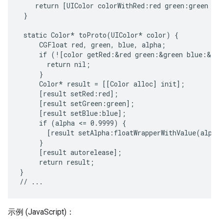
    return [UIColor colorWithRed:red green:green bl
 }

 static Color* toProto(UIColor* color) {

     CGFloat red, green, blue, alpha;

     if (![color getRed:&red green:&green blue:&bl
       return nil;

     }

     Color* result = [[Color alloc] init];

     [result setRed:red];

     [result setGreen:green];

     [result setBlue:blue];

     if (alpha <= 0.9999) {

       [result setAlpha:floatWrapperWithValue(alpha
     }

     [result autorelease];

     return result;

}

示例 (JavaScript)：