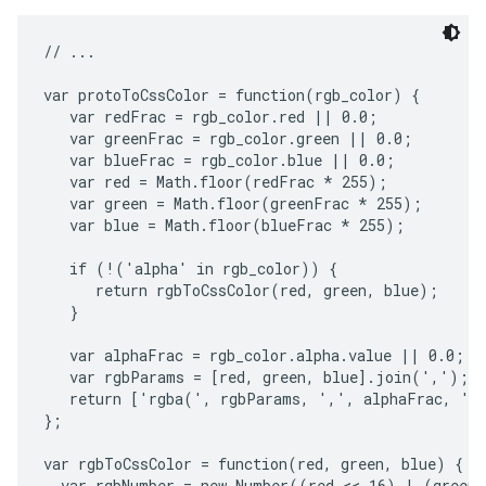
// ...

var protoToCssColor = function(rgb_color) {

   var redFrac = rgb_color.red || 0.0;

   var greenFrac = rgb_color.green || 0.0;

   var blueFrac = rgb_color.blue || 0.0;

   var red = Math.floor(redFrac * 255);

   var green = Math.floor(greenFrac * 255);

   var blue = Math.floor(blueFrac * 255);

   if (!('alpha' in rgb_color)) {

      return rgbToCssColor(red, green, blue);

   }

   var alphaFrac = rgb_color.alpha.value || 0.0;

   var rgbParams = [red, green, blue].join(',');

   return ['rgba(', rgbParams, ',', alphaFrac, ')'
};

var rgbToCssColor = function(red, green, blue) {

  var rgbNumber = new Number((red << 16) | (green 