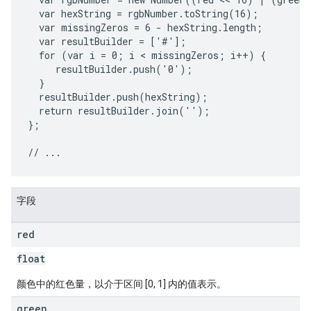
  var hexString = rgbNumber.toString(16);

  var missingZeros = 6 - hexString.length;

  var resultBuilder = ['#'];

  for (var i = 0; i < missingZeros; i++) {

     resultBuilder.push('0');

  }

  resultBuilder.push(hexString);

  return resultBuilder.join('');

};

字段
red
float
颜色中的红色量，以介于区间 [0, 1] 内的值表示。
green