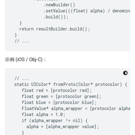
             .newBuilder()

             .setValue(((float) alpha) / denominato
             .build());

   }

   return resultBuilder.build();

 }

示例 (iOS / Obj-C)：
 // ...

 static UIColor* fromProto(Color* protocolor) {

    float red = [protocolor red];

    float green = [protocolor green];

    float blue = [protocolor blue];

    FloatValue* alpha_wrapper = [protocolor alpha];
    float alpha = 1.0;

    if (alpha_wrapper != nil) {

      alpha = [alpha_wrapper value];

    }
