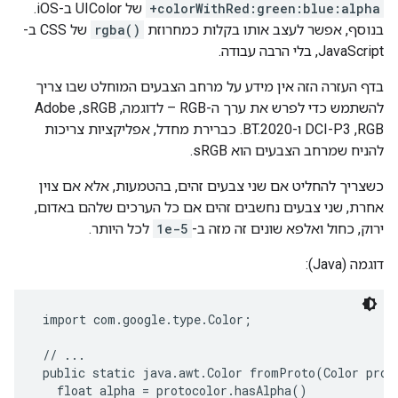
+colorWithRed:green:blue:alpha
של UIColor ב-iOS.
בנוסף, אפשר לעצב אותו בקלות כמחרוזת
rgba()
של CSS ב-
JavaScript, בלי הרבה עבודה.
בדף העזרה הזה אין מידע על מרחב הצבעים המוחלט שבו צריך
להשתמש כדי לפרש את ערך ה-RGB – לדוגמה, sRGB,‏ Adobe
RGB,‏ DCI-P3 ו-BT.2020. כברירת מחדל, אפליקציות צריכות
להניח שמרחב הצבעים הוא sRGB.
כשצריך להחליט אם שני צבעים זהים, בהטמעות, אלא אם צוין
אחרת, שני צבעים נחשבים זהים אם כל הערכים שלהם באדום,
ירוק, כחול ואלפא שונים זה מזה ב-
1e-5
לכל היותר.
דוגמה (Java):
 import com.google.type.Color;

 // ...

 public static java.awt.Color fromProto(Color proto
   float alpha = protocolor.hasAlpha()
