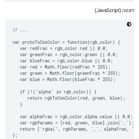
דוגמה (JavaScript):
// ...

var protoToCssColor = function(rgb_color) {

   var redFrac = rgb_color.red || 0.0;

   var greenFrac = rgb_color.green || 0.0;

   var blueFrac = rgb_color.blue || 0.0;

   var red = Math.floor(redFrac * 255);

   var green = Math.floor(greenFrac * 255);

   var blue = Math.floor(blueFrac * 255);

   if (!('alpha' in rgb_color)) {

      return rgbToCssColor(red, green, blue);

   }

   var alphaFrac = rgb_color.alpha.value || 0.0;

   var rgbParams = [red, green, blue].join(',');

   return ['rgba(', rgbParams, ',', alphaFrac, ')'
};
