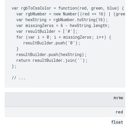
var rgbToCssColor = function(red, green, blue) {

  var rgbNumber = new Number((red << 16) | (green 
  var hexString = rgbNumber.toString(16);

  var missingZeros = 6 - hexString.length;

  var resultBuilder = ['#'];

  for (var i = 0; i < missingZeros; i++) {

     resultBuilder.push('0');

  }

  resultBuilder.push(hexString);

  return resultBuilder.join('');

};

שדות
red
float