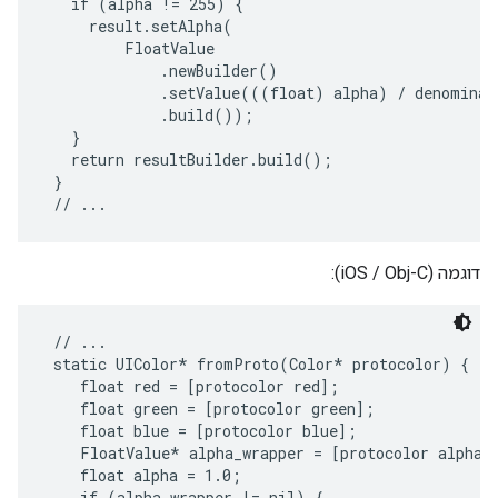
   if (alpha != 255) {

     result.setAlpha(

         FloatValue

             .newBuilder()

             .setValue(((float) alpha) / denominato
             .build());

   }

   return resultBuilder.build();

 }

דוגמה (iOS / Obj-C):
 // ...

 static UIColor* fromProto(Color* protocolor) {

    float red = [protocolor red];

    float green = [protocolor green];

    float blue = [protocolor blue];

    FloatValue* alpha_wrapper = [protocolor alpha];
    float alpha = 1.0;

    if (alpha_wrapper != nil) {
