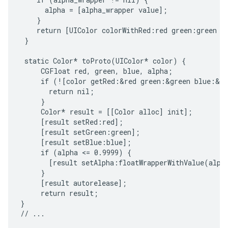
      alpha = [alpha_wrapper value];

    }

    return [UIColor colorWithRed:red green:green bl
 }

 static Color* toProto(UIColor* color) {

     CGFloat red, green, blue, alpha;

     if (![color getRed:&red green:&green blue:&bl
       return nil;

     }

     Color* result = [[Color alloc] init];

     [result setRed:red];

     [result setGreen:green];

     [result setBlue:blue];

     if (alpha <= 0.9999) {

       [result setAlpha:floatWrapperWithValue(alpha
     }

     [result autorelease];

     return result;

}
