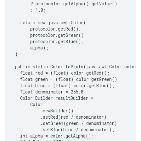
       ? protocolor.getAlpha().getValue()

       : 1.0;

   return new java.awt.Color(

       protocolor.getRed(),

       protocolor.getGreen(),

       protocolor.getBlue(),

       alpha);

 }

 public static Color toProto(java.awt.Color color) 
   float red = (float) color.getRed();

   float green = (float) color.getGreen();

   float blue = (float) color.getBlue();

   float denominator = 255.0;

   Color.Builder resultBuilder =

       Color

           .newBuilder()

           .setRed(red / denominator)

           .setGreen(green / denominator)

           .setBlue(blue / denominator);

   int alpha = color.getAlpha();
