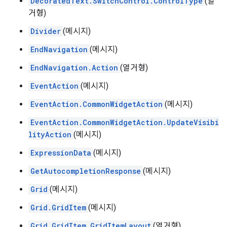
DecoratedText.SwitchControl.ControlType
(열
거형)
Divider
(메시지)
EndNavigation
(메시지)
EndNavigation.Action
(열거형)
EventAction
(메시지)
EventAction.CommonWidgetAction
(메시지)
EventAction.CommonWidgetAction.UpdateVisibi
lityAction
(메시지)
ExpressionData
(메시지)
GetAutocompletionResponse
(메시지)
Grid
(메시지)
Grid.GridItem
(메시지)
Grid.GridItem.GridItemLayout
(열거형)