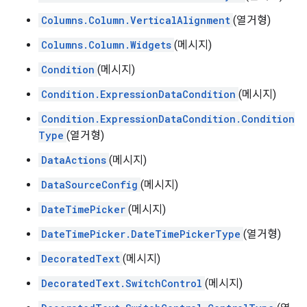
Columns.Column.VerticalAlignment
(열거형)
Columns.Column.Widgets
(메시지)
Condition
(메시지)
Condition.ExpressionDataCondition
(메시지)
Condition.ExpressionDataCondition.Condition
Type
(열거형)
DataActions
(메시지)
DataSourceConfig
(메시지)
DateTimePicker
(메시지)
DateTimePicker.DateTimePickerType
(열거형)
DecoratedText
(메시지)
DecoratedText.SwitchControl
(메시지)