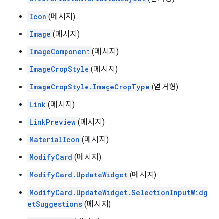
Icon
(메시지)
Image
(메시지)
ImageComponent
(메시지)
ImageCropStyle
(메시지)
ImageCropStyle.ImageCropType
(열거형)
Link
(메시지)
LinkPreview
(메시지)
MaterialIcon
(메시지)
ModifyCard
(메시지)
ModifyCard.UpdateWidget
(메시지)
ModifyCard.UpdateWidget.SelectionInputWidg
etSuggestions
(메시지)