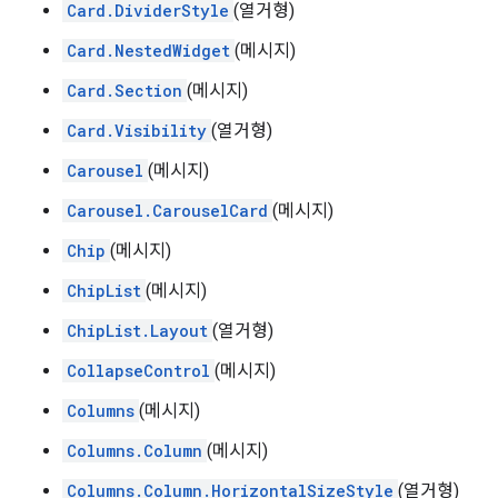
Card.DividerStyle
(열거형)
Card.NestedWidget
(메시지)
Card.Section
(메시지)
Card.Visibility
(열거형)
Carousel
(메시지)
Carousel.CarouselCard
(메시지)
Chip
(메시지)
ChipList
(메시지)
ChipList.Layout
(열거형)
CollapseControl
(메시지)
Columns
(메시지)
Columns.Column
(메시지)
Columns.Column.HorizontalSizeStyle
(열거형)