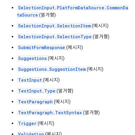
SelectionInput.PlatformDataSource.CommonDa
taSource
(열거형)
SelectionInput.SelectionItem
(메시지)
SelectionInput.SelectionType
(열거형)
SubmitFormResponse
(메시지)
Suggestions
(메시지)
Suggestions.SuggestionItem
(메시지)
TextInput
(메시지)
TextInput.Type
(열거형)
TextParagraph
(메시지)
TextParagraph.TextSyntax
(열거형)
Trigger
(메시지)
Validation
(메시지)