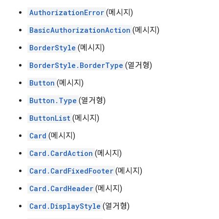
AuthorizationError
(메시지)
BasicAuthorizationAction
(메시지)
BorderStyle
(메시지)
BorderStyle.BorderType
(열거형)
Button
(메시지)
Button.Type
(열거형)
ButtonList
(메시지)
Card
(메시지)
Card.CardAction
(메시지)
Card.CardFixedFooter
(메시지)
Card.CardHeader
(메시지)
Card.DisplayStyle
(열거형)