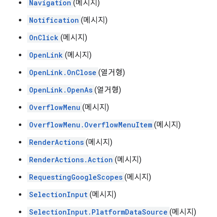
Navigation
(메시지)
Notification
(메시지)
OnClick
(메시지)
OpenLink
(메시지)
OpenLink.OnClose
(열거형)
OpenLink.OpenAs
(열거형)
OverflowMenu
(메시지)
OverflowMenu.OverflowMenuItem
(메시지)
RenderActions
(메시지)
RenderActions.Action
(메시지)
RequestingGoogleScopes
(메시지)
SelectionInput
(메시지)
SelectionInput.PlatformDataSource
(메시지)