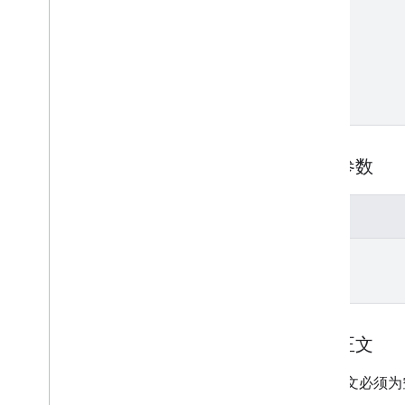
Apps 脚本资源
银行卡服务
Google Workspace 插件清单
日历会议数据服务
查询参数
参数
etag
请求正文
请求正文必须为