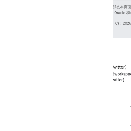
如未另行说明，那么本页
站政策
。Java 是 Orac
最后更新时间 (UTC)：2026-
博客
X (Twitter)
阅读 Google Workspace 开发
在 X 上关注 @workspac
者博客
(Twitter)
面向开发者的 Google Workspace
平台概览
开发者产品