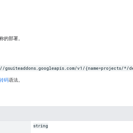
称的部署。
://gsuiteaddons.googleapis.com/v1/{name=projects/*/d
 转码
语法。
string