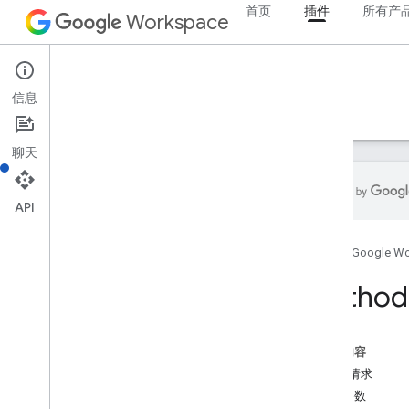
首页
插件
所有产
Workspace
Add-ons
信息
概览
指南
参考文档
示例
支持
聊天
API
概览
首页
Google W
REST 资源
Method:
概览
projects
projects
.
deploys
本页内容
概览
HTTP 请求
create
路径参数