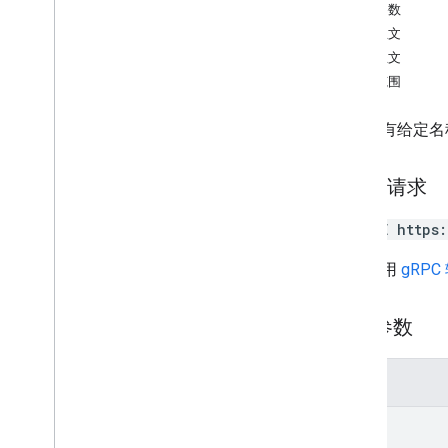
delete
查询参数
get
请求正文
get
Install
Status
响应正文
安装
授权范围
list
替换部署
删除具有给定名
uninstall
HTTP 请求
RPC 资源
概览
DELETE https
apps
.
extensions
.
markup
google
.
apps
.
card
.
v1
网址采用
gRPC
google
.
apps
.
script
.
type
google
.
cloud
.
gsuiteaddons
.
v1
路径参数
google
.
type
参数
其他 REST 和 RPC 资源
审核日志记录
name