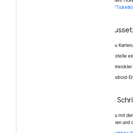
von Karten/Tick
Karten-/Ticketk
Vorausse
Damit du Karten/
Erstelle e
Entwickler
Android-En
Erste Schr
Bevor du mit der
Funktionen und d