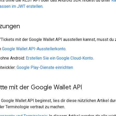
ets ohne die REST API oder das Android SDK findest du unter
Ka
lassen im JWT erstellen
.
tzungen
Tickets mit der Google Wallet API ausstellen kannst, musst du 
in
Google Wallet API-Ausstellerkonto
.
 ohne Android:
Erstellen Sie ein Google Cloud-Konto
.
twickler:
Google Play-Dienste einrichten
itte mit der Google Wallet API
 Google Wallet API beginnst, lies dir diese nützlichen Artikel d
er Terminologie vertraut zu machen.