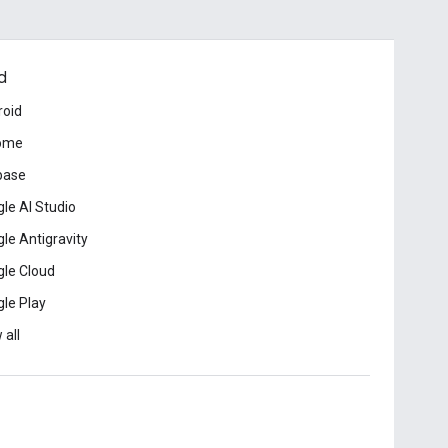
d
roid
ome
base
le AI Studio
le Antigravity
le Cloud
le Play
 all