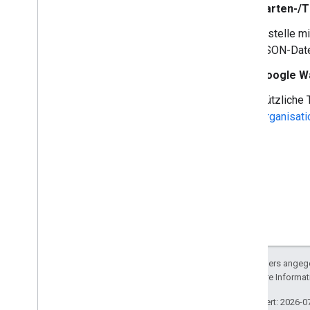
Karten-/T
Erstelle m
JSON-Datei
Google Wa
Nützliche 
Organisati
Sofern nicht anders angege
lizenziert. Weitere Informa
Zuletzt aktualisiert: 2026-0