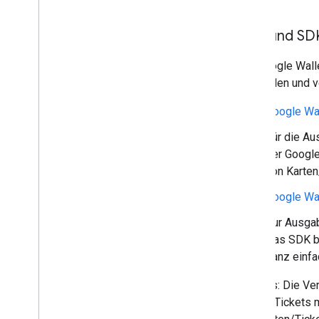
Clientbibliotheken
Codelabs
APIs und SD
Beispiel-Apps und -Anwendungen
Die Google Walle
Ressourcen
ausstellen und v
Versionshinweise
Fehlercodes
Google Wa
FAQ
Für die A
Karten
/
Ticket-Vorlage
der Google
Markenrichtlinien
von Karten
Tipps zur Leistungsoptimierung
Richtlinien zur Fairen Nutzung
Google Wa
Nutzungsbedingungen
Zur Ausgab
Das SDK bi
ganz einfa
Hinweis: Die Ve
Karten/Tickets 