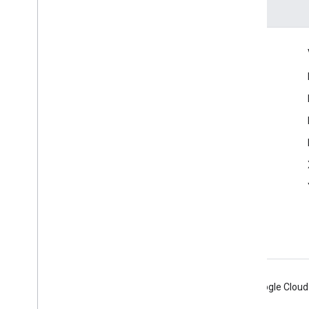
Engagieren
Google Developer Program
Google Developer Groups
Google Developer Experts
Accelerators
Google Cloud & NVIDIA
Android
Chrome
Firebase
Google Cloud