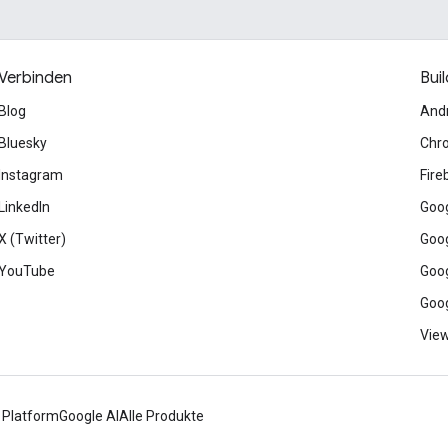
Verbinden
Buil
Blog
And
Bluesky
Chr
Instagram
Fire
LinkedIn
Goog
X (Twitter)
Goog
YouTube
Goog
Goog
View
 Platform
Google AI
Alle Produkte