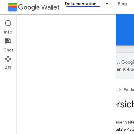
Dokumentation
Blog
Wallet
Boarding passes
Info
Leitfäden
Referenzen
Support
Chat
API
übersetzen. KI-Üb
Einführung
Übersicht
Startseite
Produ
Wichtige Konzepte
Karten-
/
Ticketklassen und -objekte
Übersic
Ablauf „Zu Google Wallet hinzufügen“
Erste Schritte
Auf dieser Seit
Onboarding-Anleitung
Unterstützte Pla