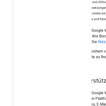
Ausstellerkonto einrichten
APIs und SDKs
Anmeldedaten für die Authentifizierung
Voraussetzunge
abrufen
Erste Schritte mi
Ersten Pass erstellen
Tools und Res
MCP-Server für Entwickler
Mit der Google W
Mit Bordkarten arbeiten
Kunden ihre Bor
Authentifizierung anfordern
können Sie
Nutz
Karten-
/
Ticketklassen und -objekte
Zu Google Wallet hinzufügen
Das Speichern vo
Fortgeschrittene Nutzung
Bordkarte zu fi
Konto.
Tests und Livestreams
Veröffentlichungszugriff anfordern
Pre-Launch-Tests
Unterstütz
Start-Checkliste
Mit der Google W
Bibliotheken und Tools
mehreren Plattfo
Karten-
/
Ticket-Builder
Websites, E-Mai