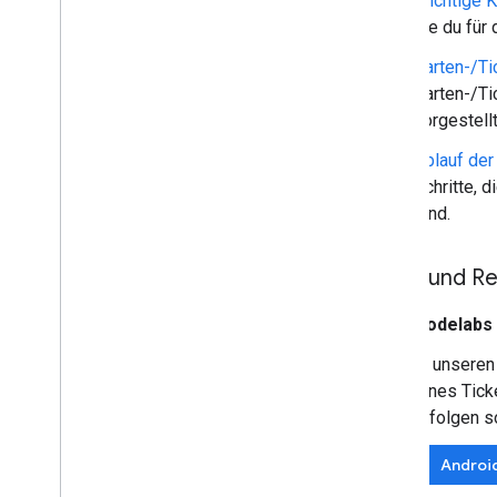
Wichtige 
die du für
Karten-/Ti
Karten-/Ti
vorgestell
Ablauf der
Schritte, 
sind.
Tools und R
Codelabs
In unseren
eines Tick
erfolgen s
Androi