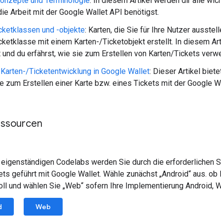
Konzepte und Terminologie
: In diesem Artikel werden dir alle wic
 die Arbeit mit der Google Wallet API benötigst.
cketklassen und -objekte
: Karten, die Sie für Ihre Nutzer ausste
cketklasse mit einem Karten-/Ticketobjekt erstellt. In diesem A
t und du erfährst, wie sie zum Erstellen von Karten/Tickets ver
 Karten-/Ticketentwicklung in Google Wallet
: Dieser Artikel biet
die zum Erstellen einer Karte bzw. eines Tickets mit der Google W
essourcen
 eigenständigen Codelabs werden Sie durch die erforderlichen S
ets geführt mit Google Wallet. Wähle zunächst „Android“ aus. ob
oll und wählen Sie „Web“ sofern Ihre Implementierung Android, 
d
Web