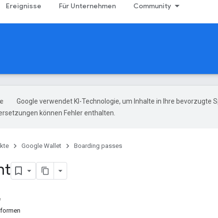
Ereignisse
Für Unternehmen
Community
Google verwendet KI-Technologie, um Inhalte in Ihre bevorzugte 
ersetzungen können Fehler enthalten.
kte
Google Wallet
Boarding passes
ht
e
ttformen