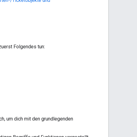
rten-/Ticketobjekte und
zuerst Folgendes tun:
urch, um dich mit den grundlegenden