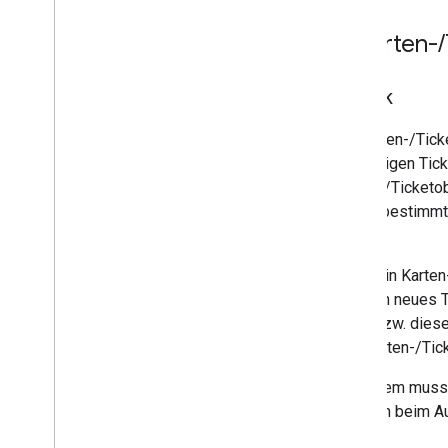
2
.
Karten-
/
Zweck
Ein Karten-/Tick
eindeutigen Tick
Karten-/Ticketob
für ein bestimmt
Ticket.
Wenn ein Karten-
bzw. ein neues 
Karte bzw. diese
des Karten-/Tic
Außerdem musst 
wird, um beim Au