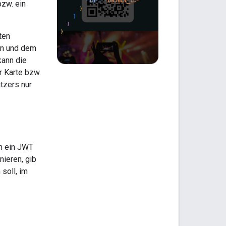
bzw. ein
ten
en und dem
kann die
r Karte bzw.
tzers nur
m ein JWT
nieren, gib
soll, im