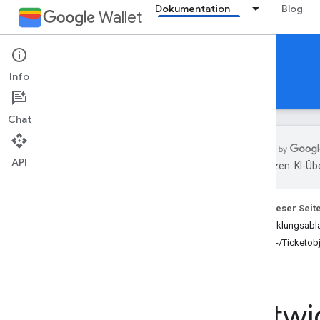
Dokumentation
Blog
Wallet
Boarding passes
Info
Leitfäden
Referenzen
Support
Chat
API
übersetzen. KI-Üb
Einführung
Übersicht
Auf dieser Seit
Wichtige Konzepte
Entwicklungsabla
Karten-
/
Ticketklassen und -objekte
Karten-/Ticketob
Ablauf „Zu Google Wallet hinzufügen“
Erste Schritte
Entwi
Onboarding-Anleitung