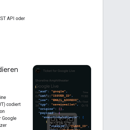
EST API oder
dieren
ine
T) codiert
von
r Google
tzer