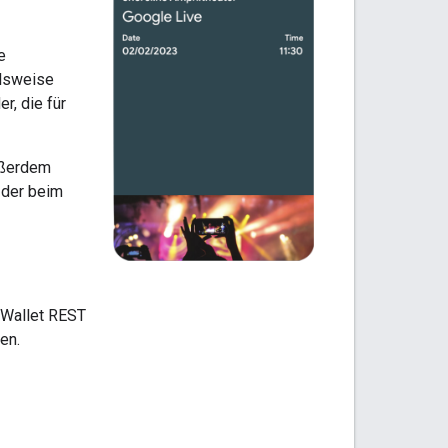
e
elsweise
r, die für
ußerdem
 der beim
 Wallet REST
en.