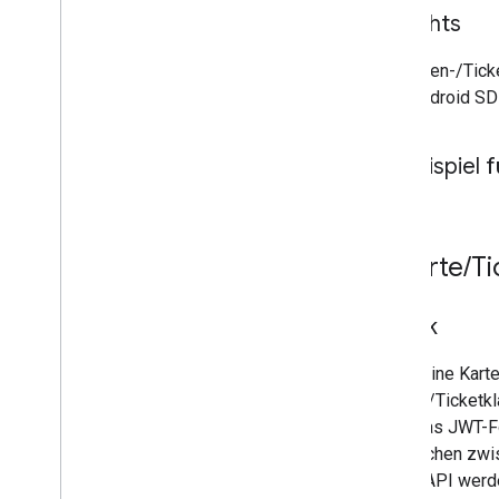
So gehts
Ein Karten-/Tic
dem Android SDK
Beispiel 
3
.
Karte
/
Ti
Zweck
Damit eine Karte
Karten-/Ticketk
sein. Das JWT-Fo
Ansprüchen zwis
Wallet API werd