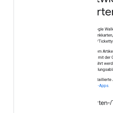
Ausstellerkonto einrichten
Anmeldedaten für die Authentifizierung
Karte
abrufen
Ersten Pass erstellen
MCP-Server für Entwickler
Die Google Walle
Mit Bordkarten arbeiten
Geschenkkarten, 
Authentifizierung anfordern
Karten-/Ticketty
Karten-
/
Ticketklassen und -objekte
In diesem Artike
Zu Google Wallet hinzufügen
Tickets mit der 
Fortgeschrittene Nutzung
ausgeführt werd
Entwicklungsabla
Tests und Livestreams
Veröffentlichungszugriff anfordern
Eine detailliert
Pre-Launch-Tests
Android-Apps
.
Start-Checkliste
Bibliotheken und Tools
1
.
Karten-
/
Karten-
/
Ticket-Builder