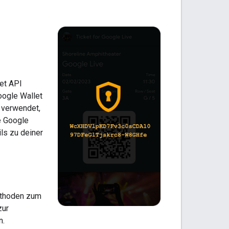
let API
oogle Wallet
 verwendet,
e Google
ils zu deiner
ethoden zum
zur
n.