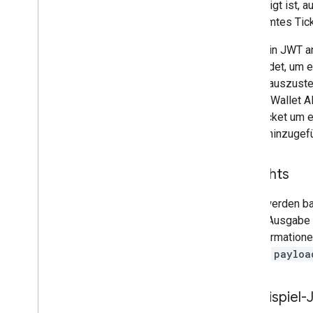
berechtigt ist, 
bestimmtes Tick
Wenn ein JWT an
verwendet, um e
Nutzer auszustel
Google Wallet A
dem Ticket um e
einmal hinzugefü
So gehts
JWTs werden ba
für die Ausgabe 
die Informatione
Attribut
payloa
Beispiel