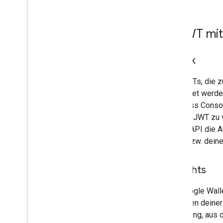
4
.
JWT mit
Zweck
Alle JWTs, die z
gesendet werden
Business Consol
um das JWT zu v
Wallet API die A
Karte bzw. deine
So gehts
Die Google Wall
Signieren deine
Verfügung, aus 