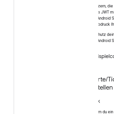
Bei Nutzern, di
wird das JWT mi
Wallet Android 
Fingerabdruck Ih
Zum Schutz dein
Wallet Android S
Beispiel
5
.
Karte
/
Ti
ausstellen
Zweck
Nachdem du ein s