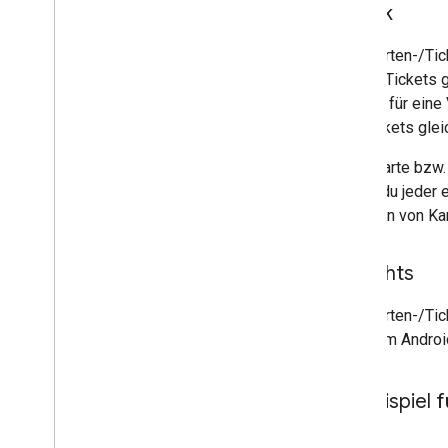
Clientbibliotheken
Zweck
Codelabs
Beispiel-Apps und -Anwendungen
Eine Karten-/Tic
Karten/Tickets 
Ressourcen
Tickets für eine 
Versionshinweise
alle Tickets gle
Fehlercodes
Jede Karte bzw.
FAQ
musst du jeder e
Karten
/
Ticket-Vorlage
Erstellen von Ka
Markenrichtlinien
Tipps zur Leistungsoptimierung
Richtlinien zur Fairen Nutzung
So gehts
Nutzungsbedingungen
Eine Karten-/Ti
API, dem Androi
Beispiel 