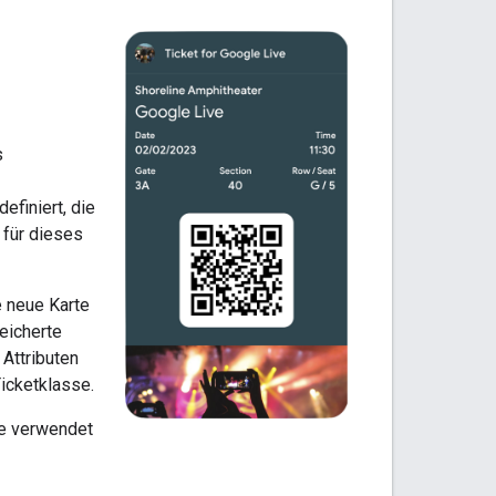
s
efiniert, die
 für dieses
e neue Karte
eicherte
Attributen
icketklasse.
ie verwendet