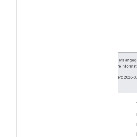
Sofern nicht anders angege
lizenziert. Weitere Informa
Zuletzt aktualisiert: 2026-0
Engagieren
Google Developer Program
Google Developer Groups
Google Developer Experts