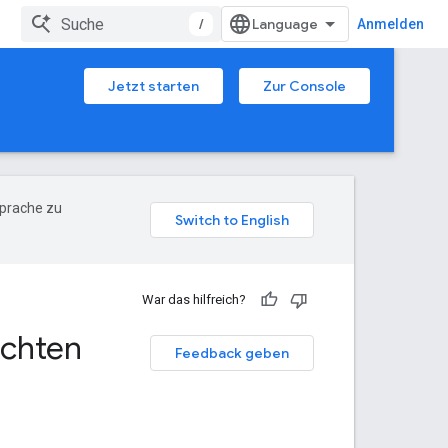
/
Anmelden
Jetzt starten
Zur Console
Sprache zu
War das hilfreich?
ichten
Feedback geben