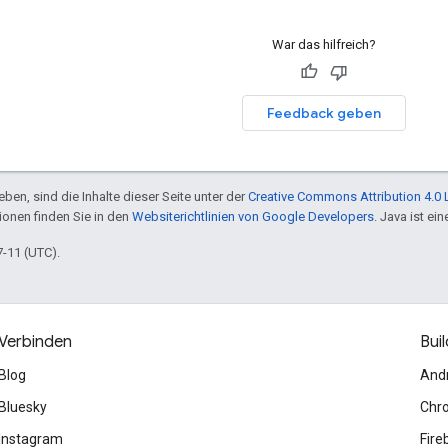
War das hilfreich?
Feedback geben
ben, sind die Inhalte dieser Seite unter der
Creative Commons Attribution 4.0 
tionen finden Sie in den
Websiterichtlinien von Google Developers
. Java ist e
7-11 (UTC).
Verbinden
Buil
Blog
And
Bluesky
Chr
Instagram
Fire