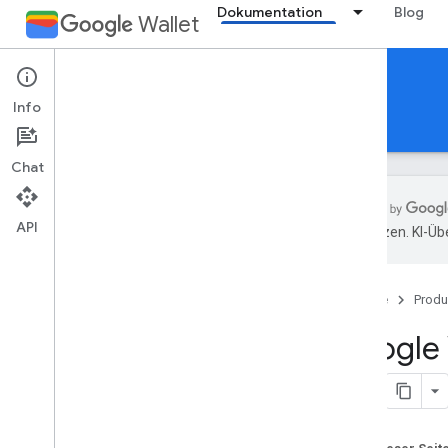
Dokumentation
Blog
Wallet
Offers
Info
Leitfäden
Referenzen
Support
Chat
API
übersetzen. KI-Üb
Einführung
Übersicht
Startseite
Produ
Wichtige Konzepte
Karten-
/
Ticketklassen und -objekte
Google 
Ablauf „Zu Google Wallet hinzufügen“
Erste Schritte
Onboarding-Anleitung