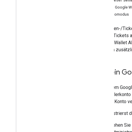
Auf dieser Seit
Ausstellerkonto einrichten
Für ein Google Wa
Anmeldedaten für die Authentifizierung
abrufen
Demomodus
Ersten Pass erstellen
MCP-Server für Entwickler
Ein Karten-/Tick
Karten/Tickets a
Angebote nutzen
Google Wallet A
Authentifizierung anfordern
müssen zusätzli
Karten-
/
Ticketklassen und -objekte
Zu Google Wallet hinzufügen
Fortgeschrittene Nutzung
Für ein Go
Tests und Livestreams
Mit einem Googl
Veröffentlichungszugriff anfordern
Ausstellerkonto 
Pre-Launch-Tests
du dein Konto ve
Start-Checkliste
So registrierst 
Bibliotheken und Tools
Gehen Sie 
Karten-
/
Ticket-Builder