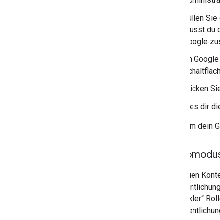
Administra
Clientbibliotheken
Codelabs
Füllen Sie
Beispiel-Apps und -Anwendungen
musst du d
Google zu
Ressourcen
Im Google 
Versionshinweise
Schaltfläc
Fehlercodes
FAQ
Klicken Sie
Karten
/
Ticket-Vorlage
Lies dir d
Markenrichtlinien
Tipps zur Leistungsoptimierung
Nachdem dein Go
Richtlinien zur Fairen Nutzung
Nutzungsbedingungen
Demomodu
Alle neuen Kont
Veröffentlichung
„Entwickler“ Rol
„Veröffentlichun