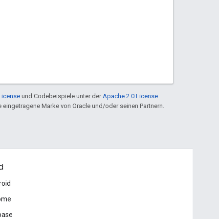
License
und Codebeispiele unter der
Apache 2.0 License
ine eingetragene Marke von Oracle und/oder seinen Partnern.
d
roid
ome
base