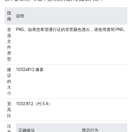
指
说明
南
首
PNG。如果您希望通行证的背景颜色透出，请使用透明 PNG。
选
文
件
类
型
建
1032x812 像素
议
的
大
小
宽
1032:812（约 5:4）
高
比
注
正确做法
禁忌行为