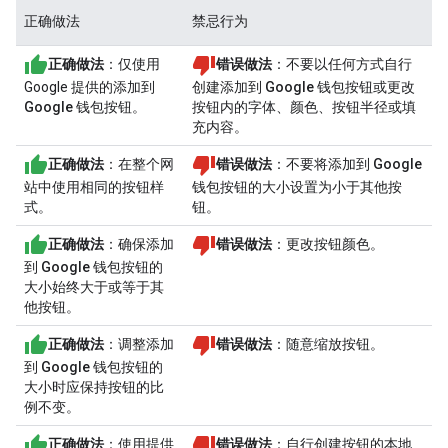
正确做法
禁忌行为
正确做法
：仅使用
错误做法
：不要以任何方式自行
Google 提供的
添加到
创建
添加到 Google 钱包
按钮或更改
Google 钱包
按钮。
按钮内的字体、颜色、按钮半径或填
充内容。
正确做法
：在整个网
错误做法
：不要将
添加到 Google
站中使用相同的按钮样
钱包
按钮的大小设置为小于其他按
式。
钮。
正确做法
：确保
添加
错误做法
：更改按钮颜色。
到 Google 钱包
按钮的
大小始终大于或等于其
他按钮。
正确做法
：调整
添加
错误做法
：随意缩放按钮。
到 Google 钱包
按钮的
大小时应保持按钮的比
例不变。
正确做法
：使用提供
错误做法
：自行创建按钮的本地