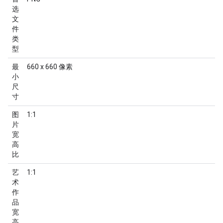
选
文
件
类
型
最
660 x 660 像素
小
尺
寸
图
1:1
片
宽
高
比
艺
1:1
术
作
品
宽
高