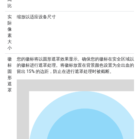
比
实
缩放以适应设备尺寸
际
像
素
大
小
徽
您的徽标将以圆形遮罩效果显示。确保您的徽标在
安全区域
以内
标
的徽标进行遮罩处理。将徽标放置在背景颜色设置为全出血的正
圆
留出 15% 的边距，防止在进行遮罩处理时被截断。
形
遮
罩