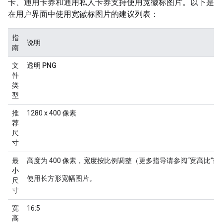
卡、通用卡券和通用私人卡券支持使用宽徽标图片。以下是
在用户界面中使用宽徽标图片的建议列表：
指
说明
南
文
透明 PNG
件
类
型
推
1280 x 400 像素
荐
尺
寸
最
高度为 400 像素，宽度按比例调整（更多指导请参阅“宽高比”部
小
使用长方形宽幅图片。
尺
寸
宽
16:5
高