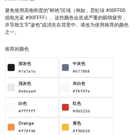
避免使用高饱和度的“鲜艳”区域（例如，霓虹绿 #00FF00
或电光蓝 #00FFFF）。这些颜色会造成严重的眼睛疲劳，
并导致文字“渗色”或消失在背景中。请改为使用推荐的颜色
之一。
推荐的颜色
深灰色
中灰色
#1a1a1a
#677088
浅灰色
米白色
#e8eaed
#f8f9fa
白色
红色
#ffffff
#d6322d
Orange
黄色
#f78f48
#f9bb2d