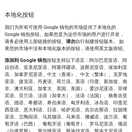
本地化按钮
我们为所有可使用 Google 钱包的市场提供了本地化的
Google 钱包按钮。如果您是为这些市场的用户进行开发，
请务必使用上面链接的按钮。
请勿
自行创建按钮版本。 如
果您的市场中没有本地化版本的按钮，请使用英文版按钮。
添加到 Google 钱包
按钮支持以下语言：阿尔巴尼亚语、阿
拉伯语、亚美尼亚语、阿塞拜疆语、波斯尼亚语、保加利亚
语、加泰罗尼亚语、中文（香港）、中文（繁体）、克罗地
亚语、捷克语、丹麦语、荷兰语、英语（印度、新加坡、南
非、澳大利亚、加拿大、英国、美国）、爱沙尼亚语、菲律
宾语、芬兰语、法语（加拿大）、法语（法国）、格鲁吉亚
语、德语、希腊语、希伯来语、匈牙利语、冰岛语、印度尼
西亚语、意大利语、日语、哈萨克语、吉尔吉斯语、拉脱维
亚语、立陶宛语、马其顿语、马来语、挪威语、波兰语、葡
萄牙语（巴西）、葡萄牙语（葡萄牙）、罗马尼亚语、俄语
（白俄罗斯）、塞尔维亚语、斯洛伐克语、斯洛文尼亚语、