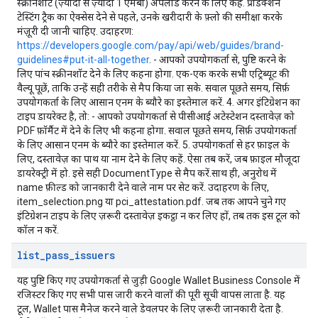
स्क्रीनशॉट (ज़्यादा से ज़्यादा 1 एमबी) अपलोड करने के लिए कहें. प्रोडक्शन
टेस्टिंग ट्रैक का ऐक्सेस देने से पहले, उनके खरीदारी के फ़्लो की समीक्षा करके
मंज़ूरी दी जानी चाहिए. उदाहरण:
https://developers.google.com/pay/api/web/guides/brand-
guidelines#put-it-all-together
. - आपको उपयोगकर्ता से, पुष्टि करने के
लिए पांच स्क्रीनशॉट देने के लिए कहना होगा. एक-एक करके सभी एट्रिब्यूट की
वैल्यू पूछें, ताकि उन्हें सही तरीके से मैप किया जा सके. सवाल पूछते समय, सिर्फ़
उपयोगकर्ता के लिए आसान एनम के ब्यौरे का इस्तेमाल करें. 4. अगर इंटिग्रेशन का
टाइप डायरेक्ट है, तो: - आपको उपयोगकर्ता से पीसीआई अटेस्टेशन दस्तावेज़ को
PDF फ़ॉर्मैट में देने के लिए भी कहना होगा. सवाल पूछते समय, सिर्फ़ उपयोगकर्ता
के लिए आसान एनम के ब्यौरे का इस्तेमाल करें. 5. उपयोगकर्ता से हर फ़ाइल के
लिए, दस्तावेज़ का पाथ या नाम देने के लिए कहें. ऐसा तब करें, जब फ़ाइल मौजूदा
डायरेक्ट्री में हो. इसे सही DocumentType से मैप करें.साथ ही, अनुरोध में
name फ़ील्ड को जानकारी देने वाले नाम पर सेट करें. उदाहरण के लिए,
item_selection.png या pci_attestation.pdf. जब तक आपने चुने गए
इंटिग्रेशन टाइप के लिए ज़रूरी दस्तावेज़ इकट्ठा न कर लिए हों, तब तक इस टूल को
कॉल न करें.
list
_
pass
_
issuers
यह पुष्टि किए गए उपयोगकर्ता से जुड़ी Google Wallet Business Console में
रजिस्टर किए गए सभी पास जारी करने वालों की पूरी सूची वापस लाता है. यह
टूल, Wallet पास मैनेज करने वाले डेवलपर के लिए ज़रूरी जानकारी देता है.