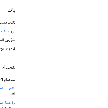
المتطلّبات
لإصدار بطاقات باستخدام Google Wallet API، عليك أولاً
أنشئ
حساب جهة إصدا
المطوّرون الذين ل
مطوِّرو برامج Android: يجب
بدء استخدام Google Wallet API
قبل بدء استخدام Google Wallet API، ألقِ نظرة على هذه المقالات المفيدة التي ستعرّفك على الميزات والمصطلحات الأساسية.
المفاهيم وال
API.
نظرة عامة على