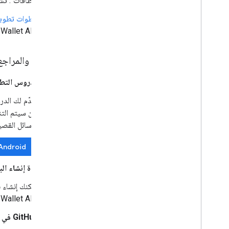
البطاقات". تش
خطوات تطوير بط
Wallet API من البداية إلى النهاية.
الأدوات والمراجع
الدروس التطب
الرسائل القصي
Android
أداة إنشاء ال
يمكنك إنشاء 
Wallet API.
GitHub في "محفظة Google"