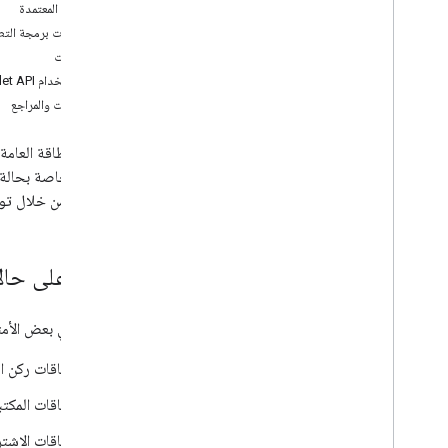
إعداد حساب جهة الإصدار
المنصّات المعتمدة
الحصول على بيانات اعتماد المصادقة
واجهات برمجة التطبي
إنشاء بطاقتك الأولى
المتطلّبات
خادم MCP للمطوّرين
بدء استخدام Google Wallet API
الأدوات والمراجع
استخدام البطاقات العامة
طلب المصادقة
تتوفر البطاقة العامة
فئات البطاقات والعناصر
وميزات خاصة بحالة ا
الإضافة إلى "محفظة Google"
الأغراض من خلال ت
الاستخدام المتقدّم
إجراء الاختبارات وبدء البث المباشر
أمثلة على حال
طلب إذن النشر
اختبار الإطلاق التجريبي
في ما يلي بعض الأمث
قائمة التحقّق من الإطلاق
بطاقات ركن ا
المكتبات والأدوات
بطاقات المكتب
أداة إنشاء البطاقات
مكتبات العملاء
بطاقات الاشتر