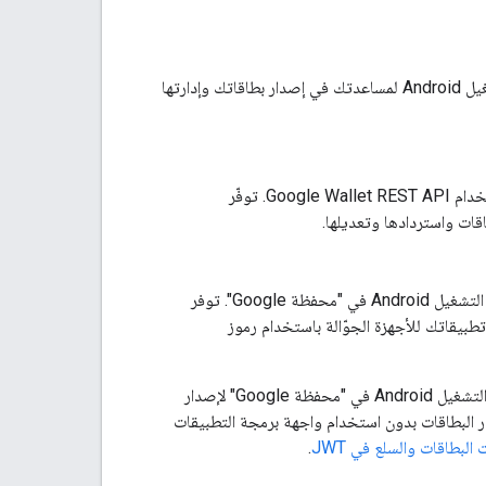
توفّر Google Wallet API واجهة برمجة تطبيقات REST وحزمة تطوير برامج (SDK) لنظام التشغيل Android لمساعدتك في إصدار بطاقاتك وإدارتها
لإصدار بطاقات على منصات مثل الويب أو البريد الإلكتروني أو الرسائل القصيرة، ننصحك باستخدام Google Wallet REST API. توفّر
قات واستردادها وتعديلها.
لإصدار البطاقات في تطبيق Android، ننصحك باستخدام حزمة تطوير البرامج (SDK) لنظام التشغيل Android في "محفظة Google". توفر
وعة متنوعة من الطرق المريحة التي تسهل دمج Google Wallet API في تطبيقاتك للأجهزة الجوّالة باستخدام رموز
ملاحظة: لا حاجة إلى استخدام Google Wallet REST API أو حزمة تطوير البرامج (SDK) لنظام التشغيل Android في "محفظة Google" لإصدار
المعلومات عن إصدار البطاقات بدون استخدام واجهة برمجة التطبيقات
 البطاقات والسلع في JWT
.