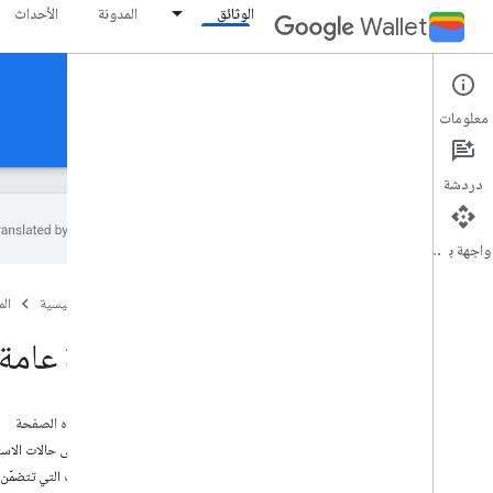
الوثائق
المدونة
الأحداث
Wallet
Generic pass
معلومات
الأدلة
المرجع
الدعم
دردشة
واجهة برمجة التطبيقات
مقدمة
الصفحة الرئيسية
ال
نظرة عامة
المفاهيم الرئيسية
نظرة عامة 
فئات البطاقات والعناصر
إضافة إلى مسار "محفظة Google"
على هذه الصفحة
البدء
أمثلة على حالات الاس
دليل الإعداد
البطاقات التي تتضمّن