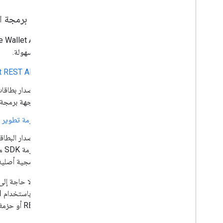
واجهات برمجة التط
بسرعة وسهولة.
t REST API
واجهة برمجة ا
حزمة تطوير البرامج (SDK) لنظام التشغيل d
برمجية أصلية
REST API أو حزمة تطوير البرامج (SDK) لنظام التشغيل Android، يمكنك الاطّلاع على