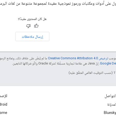
 على أدوات ومكتبات ورموز نموذجية مفيدة لمجموعة متنوعة من لغات البر
هل كان المحتوى مفيدًا؟
إرسال ملاحظات
بموجب
ترخيص Creative Commons Attribution 4.0‏
ما لم يُنصّ على خلاف ذلك، ونماذج الر
. إنّ Java هي علامة تجارية مسجَّلة لشركة Oracle و/أو شركائها التابعين.
لتواصل
الإصد
لمدوّنة
roid
rome
Bluesk