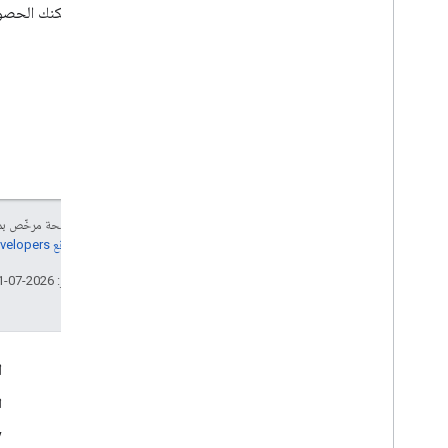
يمكنك الحصول
إنّ محتوى هذه الصفحة مرخّص 
مراجعة
سياسات موقع Google Developers‏
تاريخ التعديل الأخير: 2026-07-11 (حسب التوقيت العالمي المتفَّق عليه)
التفاعل
ا
Google Developer Program
ا
y
Google Developer Groups