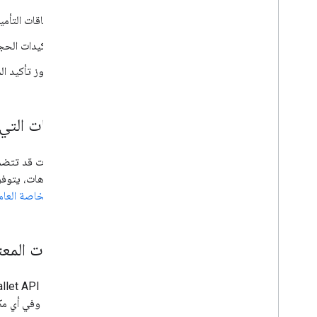
Codelabs
بطاقات التأمي
نماذج التطبيقات
تأكيدات الحج
الموارد
رموز تأكيد ال
ملاحظات الإصدار
رموز الخطأ
الأسئلة الشائعة
البطاقات الت
إرشادات بناء هوية العلامة التجارية
نصائح حول الأداء
سياسة الاستخدام المقبول
بنود الخدمة
السيناريوهات، يتوفر 
البطاقة الخاصة العام
المنصّات المع
Android وفي أي مكان يتيح استخدام روابط تشعبية، مثل المواقع الإلكترونية والرسائل الإلكترونية والرسائل القصيرة.