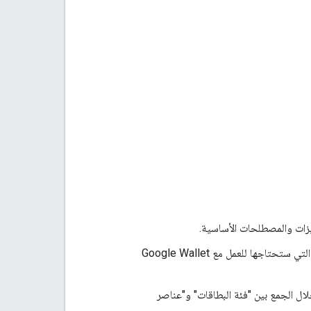
: تعرّفك هذه المقالة على جميع المصطلحات والميزات المهمة التي ستحتاجها للعمل مع Google Wallet
لال الجمع بين "فئة البطاقات" و"عناصر