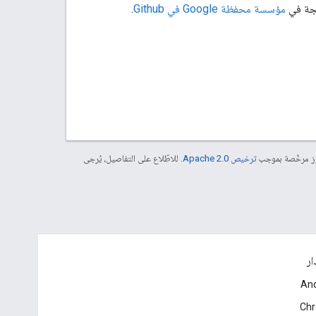
مجة في
مؤسسة محفظة Google في Github
.
موز مرخّصة بموجب
ترخيص Apache 2.0‏
. للاطّلاع على التفاصيل، يُرجى
ار
And
Ch