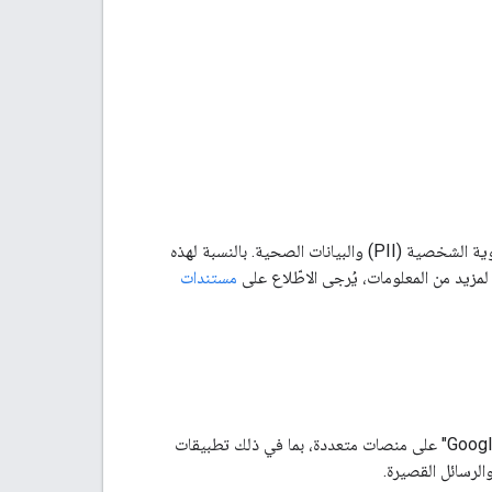
هناك حالات قد تتضمّن فيها بطاقتك أو حالة استخدامك معلومات حساسة، مثل معلومات تحديد الهوية الشخصية (PII) والبيانات الصحية. بالنسبة لهذه
لمزيد من المعلومات، يُرجى الاطّلاع على
مستندات
باستخدام Google Wallet API، يمكنك إصدار بطاقات للمستخدمين لكي يحفظوها في "محفظة Google" على منصات متعددة، بما في ذلك تطبيقات