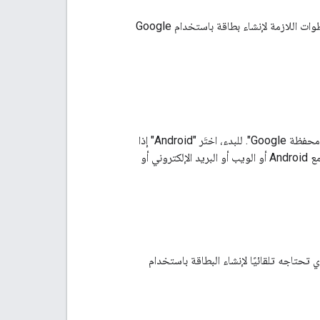
: تقدّم هذه المقالة نظرة عامة شاملة على جميع الخطوات اللازمة لإنشاء بطاقة باستخدام Google
تقدّم لك الدروس التطبيقية ذاتية التوجيه حول الترميز الخطوات اللازمة لإضافة بطاقة إلى "محفظة Google". للبدء، اختَر "Android" إذا
كان سيتم التنفيذ على أجهزة Android فقط، واختَر "الويب" إذا كانت عملية التنفيذ متوافقة مع Android أو الويب أو البريد الإلكتروني أو
ء ملف JSON الذي تحتاجه تلقائيًا لإنشاء البطاقة باستخدام