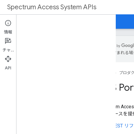
Spectrum Access System APIs
ホーム
ガイド
リファレンス
サポート
情報
チャット
誤りが含まれる場
概要
API
ホーム
プロダ
REST リファレンス
SAS Por
RPC リファレンス
Spectrum A
ーフェースを提
REST 