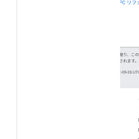
RPC リ
特に記載のない限り、こ
により使用許諾されます
最終更新日 2022-09-26 U
つながる
Google Developer Program
Google Developer Groups
Google Developer Experts