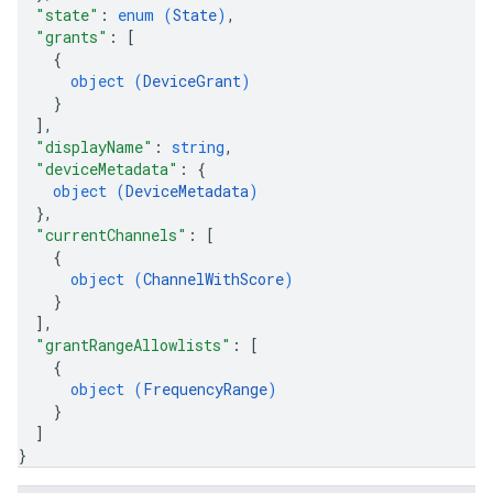
"state"
: 
enum (
State
)
,
"grants"
: 
[
{
object (
DeviceGrant
)
}
]
,
"displayName"
: 
string
,
"deviceMetadata"
: 
{
object (
DeviceMetadata
)
}
,
"currentChannels"
: 
[
{
object (
ChannelWithScore
)
}
]
,
"grantRangeAllowlists"
: 
[
{
object (
FrequencyRange
)
}
]
}