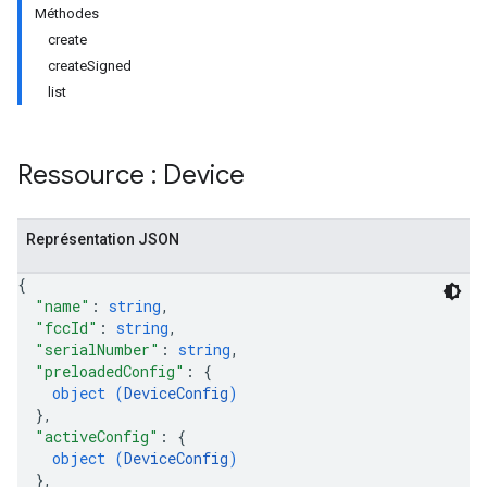
Méthodes
create
createSigned
list
Ressource : Device
Représentation JSON
{
"name"
: 
string
,
"fccId"
: 
string
,
"serialNumber"
: 
string
,
"preloadedConfig"
: 
{
object (
DeviceConfig
)
}
,
"activeConfig"
: 
{
object (
DeviceConfig
)
}
,