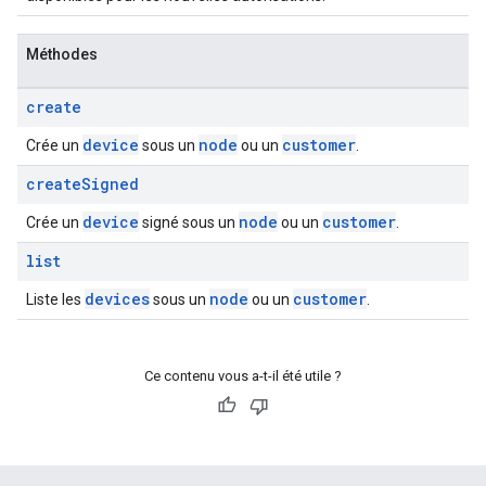
Méthodes
create
device
node
customer
Crée un
sous un
ou un
.
create
Signed
device
node
customer
Crée un
signé sous un
ou un
.
list
devices
node
customer
Liste les
sous un
ou un
.
Ce contenu vous a-t-il été utile ?