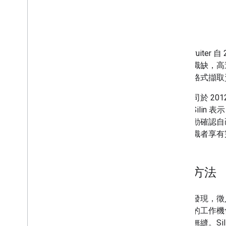
Monster India 的自然流量增加 94%
Jobrapido 的自然流量增加 3 倍
挑戰
Zip
Recruiter 的轉換率提高 4
.
5 倍
Eventbrite 的流量翻倍
ZipRecru
樂天網站的停留時間增加 1
.
5 倍
網站的職缺，高達數
標準化格式擷取
這家公司於 20
Misha Si
們會主動確認自
確保求職者享有完
解決方法
求職者發現，徵
才適性的工作機會，
得天衣無縫。Si