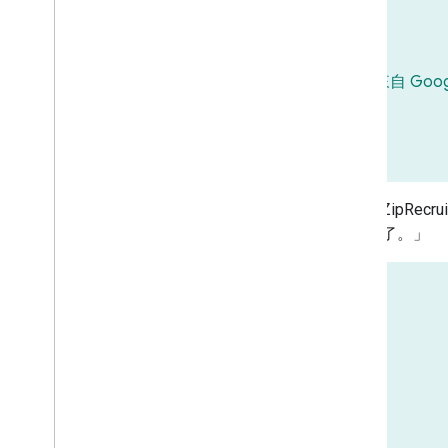
來自 Go
此外，ZipRec
率提高了。」