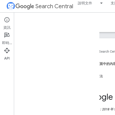
說明文件
支
Search Central
個案研究
資訊
精選個案研究
即時通訊
Vidio 加入 Video
Object 標記後，影片點
擊次數有所提升
首頁
Search Cen
Wix 如何整合 Google API 為使用者產生
API
價值
這個頁面中的內
影片搜尋引擎最佳化 (SEO) 功能可協助
挑戰
全球發布商觸及目標對象
解決方法
Vimeo 如何改善客戶的影片搜尋引擎最
佳化
結果
Google 探索中的大型圖片可提升點閱
率，並提高發布者網站的造訪次數
Googl
MX Player 將影片在 Google 上的曝光度
提升到最大，讓自然流量成長 3 倍
Saramin 透過投資搜尋引擎最佳化
發布日期：2018 年 5
(SEO)，將自然搜尋流量提高 2 倍