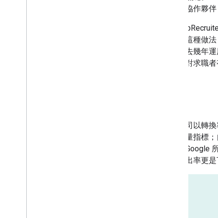
我們的協作夥伴
由於 ZipRe
就採用這種做法
能將過去幾年運
議新增對求職者有
結果
這間公司以轉換率 
主要衡量指標；
相比，Google
訪客跳出率更是下