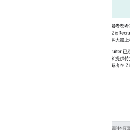
線上求職者都希
地顯示 ZipRe
徵才啟事大體上
ZipRecru
為求職者提供特
協助求職者在 Z
除非另有註明，否則本頁