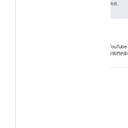
關聯企業的註冊商標。
LinkedIn
YouTube
在 LinkedIn 追蹤我們
觀看我們的影
取得支援
前往說明論壇
提出諮詢時間的問題
檢舉垃圾內容、網路釣魚或惡意軟體
其他支援資源