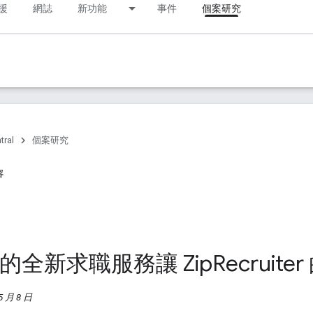
援
網誌
新功能
事件
個案研究
tral
個案研究
容
e 的全新求職服務讓 Zip
Recruit
 月 8 日