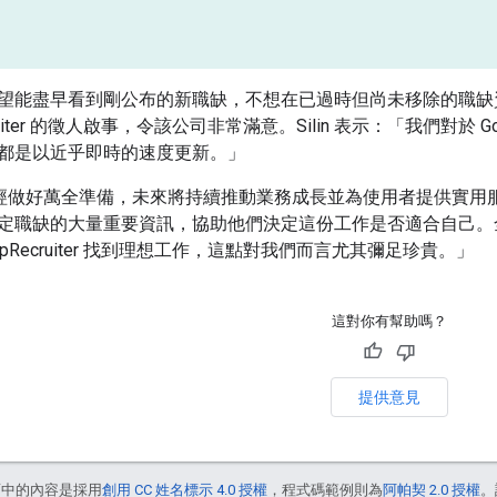
望能盡早看到剛公布的新職缺，不想在已過時但尚未移除的職缺資訊
cruiter 的徵人啟事，令該公司非常滿意。Silin 表示：「我們對
都是以近乎即時的速度更新。」
iter 已經做好萬全準備，未來將持續推動業務成長並為使用者提供實用
定職缺的大量重要資訊，協助他們決定這份工作是否適合自己。全新
ipRecruiter 找到理想工作，這點對我們而言尤其彌足珍貴。」
這對你有幫助嗎？
提供意見
面中的內容是採用
創用 CC 姓名標示 4.0 授權
，程式碼範例則為
阿帕契 2.0 授權
。